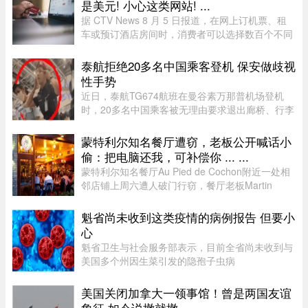
是美元! 小心这类网站! ...
据 CTV News 8 月 5 日报道，在网上订机票、租
车或预订酒店房间时，消费者可以选择数百个不同
网站。图片来源：Pexels，作者：Negative Space
虽然有些旅游类网站是加拿大本地公司，但许多并
泰航拒绝20多名中国乘客登机 保安做歧视
非如此，即使你要前往加拿 ...
性手势
近日，泰航TG674航班在曼谷素万那普机场登机
时，20多名中国乘客被无理由要求退出廊桥、行李
被强行卸下，航司未给出任何书面说明，航班却正
常起飞，现场还发生了安保人员做出歧视性“拉眼
蒙特利尔知名餐厅遭窃，老板公开喊话小
角”手势的争议。截至目前， ...
偷：把电脑还我，可补偿你 ... ...
蒙特利尔知名餐厅Au Pied de Cochon附近一处相
邻店铺上周六遭人破门行窃，餐厅老板Martin
Picard的电脑被盗。他如今公开向公众求助，希望
找回电脑。据Martin Picard介绍，被盗地点位于
魁省尚未收到这类疫情的病例报告 但要小
Plateau-Mont-Royal区Duluth Es ...
心
魁省卫生与社会服务部表示，目前全省尚未收到与
美国多个州因生菜引发的隐孢子虫病
（Cyclosporiasis，环孢子虫病）疫情相关的病例
报告。这种由寄生虫引起的感染主要通过受污染的
美国关闭加拿大一领事馆！曾是两国友谊
食物或水传播，会导致水样腹泻、胃痉挛 ...
象征 如今说撤就撤