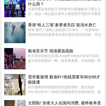
什么用？
当有些看起来宛如天书的数学问题被解决了很久之
后，会以一种以提出者本人都意想不到的方式重新
出现。中国数学家获得菲尔兹奖的新闻刷屏了。在
热闹的祝贺声中，也会有人好奇：邓煜研究的狭义
香港“铁人三项”参赛者失踪 疑溺水身亡
希尔伯特第六问题和王虹研 ...
香港“夏日三项铁人挑战赛”2日举行，一名参加55
至59岁组别的参赛者在进行游泳项目时失联，经过
7小时的搜索，在海上被发现，送医后证实不治。
根据港媒报导，警方上午7时接获报案，一名男性
参赛者在大埔大美督附近海 ...
魁省音乐节 现场紧急疏散
昨天周日是魁北克省Lévis的Festivent音乐节原定
盛大收官的最后一晚，因雷暴来袭，活动现场一度
被迫关闭并疏散观众。下午5点多，一场雷暴袭击
魁北克市和Lévis大区，位于Champigny公园的
Festivent场地因此暂时关闭。 ...
需求量激增 魁省811热线需要等90分钟才
能接通
由于健康咨询热线的需求急剧增加，魁北克的
Info-Santé 811 热线目前面临更长的等待时间。据
Santé Québec 透露，接通电话的平均等待时间已
从先前的约一小时延长至近 90 分钟。Santé
太阴险! 加拿大人在国内消费, 最终账单竟
Québec 表示，等待时间变长 ...