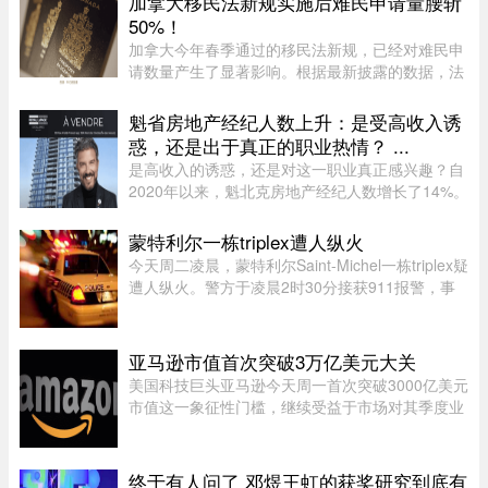
加拿大移民法新规实施后难民申请量腰斩
50%！
加拿大今年春季通过的移民法新规，已经对难民申
请数量产生了显著影响。根据最新披露的数据，法
案生效后三个月内，全国仅接获 1.37 万宗难民申
请，较去年同期的 2.78 万宗减少近一半。新法生
魁省房地产经纪人数上升：是受高收入诱
效，难民通道收紧今年 3 ...
惑，还是出于真正的职业热情？ ...
是高收入的诱惑，还是对这一职业真正感兴趣？自
2020年以来，魁北克房地产经纪人数增长了14%。
随着房价大幅上涨，不少人选择转行进入这个被视
为可能带来经济成功的行业。 ...
蒙特利尔一栋triplex遭人纵火
今天周二凌晨，蒙特利尔Saint-Michel一栋triplex疑
遭人纵火。警方于凌晨2时30分接获911报警，事
发地点位于10e Avenue与Legendre街交界处。消
防员赶到时，火势已自行熄灭。警方表示，现场发
现了助燃物，初步调查显示 ...
亚马逊市值首次突破3万亿美元大关
美国科技巨头亚马逊今天周一首次突破3000亿美元
市值这一象征性门槛，继续受益于市场对其季度业
绩的热烈反应。在纽约证券交易所，截至格林尼治
时间13时45分（美国东部时间上午9时50分），亚
马逊股价上涨5.20%，达到28 ...
终于有人问了 邓煜王虹的获奖研究到底有