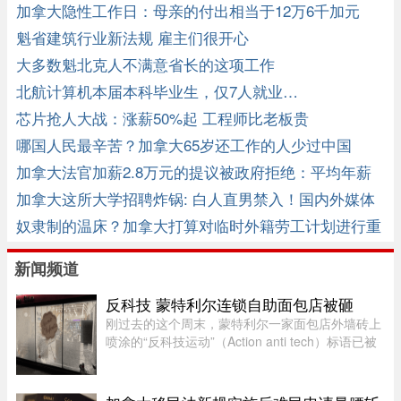
加拿大隐性工作日：母亲的付出相当于12万6千加元
魁省建筑行业新法规 雇主们很开心
大多数魁北克人不满意省长的这项工作
北航计算机本届本科毕业生，仅7人就业…
芯片抢人大战：涨薪50%起 工程师比老板贵
哪国人民最辛苦？加拿大65岁还工作的人少过中国
加拿大法官加薪2.8万元的提议被政府拒绝：平均年薪
41.5万
加拿大这所大学招聘炸锅: 白人直男禁入！国内外媒体
关注
奴隶制的温床？加拿大打算对临时外籍劳工计划进行重
大改革 ...
新闻频道
反科技 蒙特利尔连锁自助面包店被砸
刚过去的这个周末，蒙特利尔一家面包店外墙砖上
喷涂的“反科技运动”（Action anti tech）标语已被
抹得只剩隐约轮廓。就在上周三深夜，这家店的沿
街玻璃窗被人砸得粉碎。这是 Mamie Clafoutis 连
锁面包店位于 Saint- ...