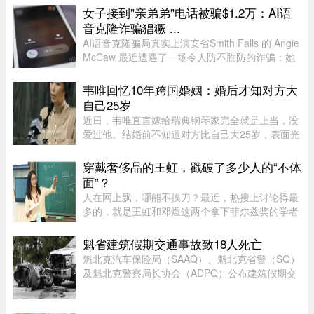
女子接到"亲弟弟"电话被骗$1.2万：AI语
音克隆诈骗猖獗 ...
AI语音克隆骗局真实上演安省Smith Falls 的 Angie
McCaw 最近遭遇了一场令人防不胜防的诈骗：她
接到一通自称为弟弟 Mike 的电话，对方不仅准确
叫出了她弟弟的名字，连声音都几乎一模一
韦唯回忆10年跨国婚姻：婚后才知对方大
样。"电话那头听起来真的就是我 ...
自己25岁
近日，韦唯直言嫁给瑞典钢琴家完全就是上当，没
爱过他。结婚前不知道对方比自己大25岁，表面光
鲜的10年婚姻藏着控制和暴力。目前，前夫已去
世，自己独自抚养三个儿子。韦唯，原名张菊霞，
穿戴奢侈品的王虹，戳破了多少人的“不体
壮族，1963年9月28日出生于 ...
面”？
人在网上飘，哪能不挨刀？最近，热搜上讨论得最
多的，就是王虹和邓煜这两个拿下菲尔兹奖的学者
了。谁都知道这个奖项的含金量，一时间，所有中
国人都觉得脸上有光，与有荣焉。尤其是王虹，作
魁省建筑假期交通事故致18人死亡
为一个女性，她硬生生啃下 ...
魁北克汽车保险局（SAAQ）、魁北克省警（SQ）
及魁北克警察局长协会（ADPQ）公布建筑假期交
通安全报告：假期期间，全省共发生15宗致命交通
事故，造成18人死亡。与去年同期38人死亡相比，