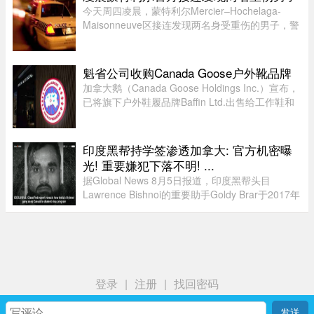
理卡尼（Mark Carney）将 ...
今天周四凌晨，蒙特利尔Mercier–Hochelaga-
Maisonneuve区接连发现两名身受重伤的男子，警
方目前正在调查事件经过。蒙特利尔警方
（SPVM）表示，尚无法确认两人受伤的具体原
因，也不确定是否涉及武器。警方发言人Flor ...
魁省公司收购Canada Goose户外靴品牌
加拿大鹅（Canada Goose Holdings Inc.）宣布，
已将旗下户外鞋履品牌Baffin Ltd.出售给工作鞋和
军用鞋制造商L.P. Royer Inc.。加拿大鹅没有透露
此次交易的金额和具体条款，但表示，出售Baffin
旨在简化运营模式，将更 ...
印度黑帮持学签渗透加拿大: 官方机密曝
光! 重要嫌犯下落不明! ...
据Global News 8月5日报道，印度黑帮头目
Lawrence Bishnoi的重要助手Goldy Brar于2017年
来到加拿大，表面上是前往BC省Kamloops的
Thompson Rivers University就读。但记录显示，
目前“无法确认”他是否真的上过课。实 ...
登录
|
注册
|
找回密码