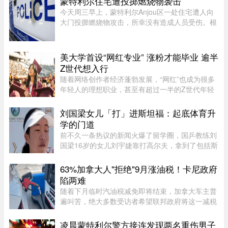
蒙特利尔住宅遭投掷燃烧物袭击
RICHARD LAM /PNG在今年的 MB ...
今天周三早上，蒙特利尔Anjou区一处住宅遭人向
大门投掷燃烧物攻击，所幸没有造成人员受伤。根
据蒙特利尔警方（SPVM）初步消息，事件发生在
早上7点左右。一名男子疑似来到位于place de
Bellefontaine、靠近avenue de ...
美大学首设“网红专业” 涨粉才能毕业 逾半
Z世代想入行
随着网络创作者经济蓬勃发展，“网红”也成为很多
年轻人的理想职业，甚至有超过一半的Z世代年轻
人考虑当网红。为此，有美国大学推出专门的学士
学位，教学生如何创造具有更强影响力的内容并完
刘国梁女儿「打」进斯坦福：起底体育升
成变现。这就是美国亚利 ...
学的门道
前不久一条热议的新闻火爆了留学圈，国乒教练刘
国梁16岁的女儿刘宇婕靠打高尔夫，拿到了包括斯
坦福、UCLA、杜克等一众美国名校的录取。据
说，从6月15日那天开始，她每晚都要花上一到两
63%加拿大人"拒绝"9月涨油税！卡尼政府
个小时，接美国大学高尔夫校队 ...
陷两难
随着下月临时汽油税减免即将结束，加拿大车主普
遍叫苦，绝大多数受访者希望联邦政府将这一减税
政策永久化。由加拿大纳税人联盟委托 Leger 民调
公司进行的最新调查显示，63% 的加拿大人希望总
凌晨蒙特利尔警方接连发现两名重伤男子