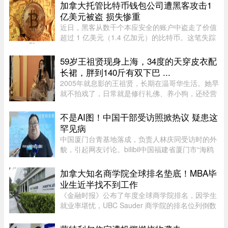
今年死亡人数明显下降。统计显 ...
加拿大托管比特币钱包公司遭黑客攻击1
亿美元被盗 损失惨重
近日，黑客从数千个本应安全的账户中盗走了价值
超过 1 亿美元（1.4 亿加元）的比特币。这笔失踪
的资金源于加拿大 Coinkite Inc. 托管的“冷”比特币
钱包的软件漏洞。冷钱包除了私密密码（“密钥”）
59岁王祖贤现身上海，34度的天穿皮衣配
之外，还配有实体 ...
长裙，胖到140斤有双下巴 ...
2005年就息影的王祖贤，长期在温哥华生活。她早
就不拍戏了，日常就是修行礼佛、养小狗，还经营
了一家艾灸馆。每次回国基本都是参加艾灸相关的
活动。8月5日，网友在上海机场偶遇王祖贤。34度
不是AI图！中国干部受访照掀热议 疑患这
的天气穿着皮衣外套配长裙 ...
罕见病
中国厦门台青基地落成，负责人林庆同受访时的外
貌，引起网友讨论。bilibil中国福建省厦门市“海鸥
台青基地”落脚翔安科技园区，负责人林庆同受访
时，异常肿大的脖子引起网友议论，被怀疑是AI特
加拿大知名商学院全球排名垫底！MBA毕
效。不过，有认识他的 ...
业生近半找不到工作
《金融时报》公布了年度全球商学院排名，因学生
就业率堪忧，UBC Sauder 商学院的排名位列倒数
第二。一项针对近期 MBA 毕业生的调查显示，仅
有 53% 的人表示毕业三个月内找到工作。图片：