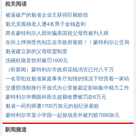
相关阅读
被逼破产的魁省企业主获得巨额赔偿
魁北克孤独老人遭4名男子金钱盘剥
两名蒙特利尔人因诈骗美国祖父母而被判入狱
在街上摔倒受伤别忘去市政府索赔！！蒙特利尔公交局
因老人在地铁站外滑倒被罚5千 ... ...
魁省建立新的父母联盟制度
洗碗机噪音扰邻被罚1000元
（听新闻）蒙特利尔市政府花钱消灾已付八千万
一名罪犯在魁省家庭事务厅知情的情况下经营着一家幼
儿园
交通部强制推行开放式办公室被裁定影响集中精力工作
蒙特利尔华裔眼科医生超额收费被罚款6万元
魁省一药剂师遭1700万加元的创纪录索赔
蒙特利尔市某小学因一起操场意外被判赔7000加元
新闻频道