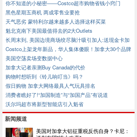
你不知道的小秘密——Costco超市购物省钱小窍门
黑色星期五商机 两成零售业要抢
天气恶劣 蒙特利尔越来越多人选择这样买菜
魁北克南下美国最值得去的2大Outlets
长周末到, 美国边境商场绞尽脑汁吸引加人:送现金卡加
元结算 ... ...
Costco上架龙年新品，华人集体傻眼！加拿大30个品牌
整活！
美国空荡卖场变数据中心
加拿大记者亲测Buy Canada的代价
购物时想听到《铃儿响叮当》吗？
假日购物 加拿大网络最具人气玩具排名
消费者瞧好了!“加国制造”与“加国产品”有说道
沃尔玛超市将新型智能店引入魁省
新闻频道
美国对加拿大铝征重税反伤自身？卡尼：