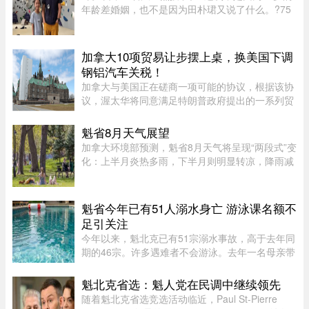
年龄差婚姻，也不是因为田朴珺又说了什么。?75
岁的老人推到了风口浪尖。?照片里，6岁的小姑娘
笑得眼睛弯弯，和王石一个模子刻出来的。 父女俩
都穿着攀岩装备，在岩壁上 ...
加拿大10项贸易让步摆上桌，换美国下调
钢铝汽车关税！
加拿大与美国正在磋商一项可能的协议，根据该协
议，渥太华将同意满足特朗普政府提出的一系列贸
易要求，以换取部分行业关税减免。随着美方威胁
新一轮关税的日期临近，双方谈判日益紧张。《环
魁省8月天气展望
球邮报》据三位知情业内人 ...
加拿大环境部预测，魁省8月天气将呈现“两段式”变
化：上半月炎热多雨，下半月则明显转凉，降雨减
少。8月初，魁省多个地区已迎来较多降雨。未来
第一周，中部和东部地区气温预计将高于正常水
平，而南部地区气温则略低 ...
魁省今年已有51人溺水身亡 游泳课名额不
足引关注
今年以来，魁北克已有51宗溺水事故，高于去年同
期的46宗。许多遇难者不会游泳。去年一名母亲带
3岁儿子在Lachine家中泳池溺亡后，验尸官建议蒙
特利尔市增加游泳课名额，因为目前远远无法满足
魁北克省选：魁人党在民调中继续领先
需求。2025年6月，34岁的E ...
随着魁北克省选竞选活动临近，Paul St-Pierre