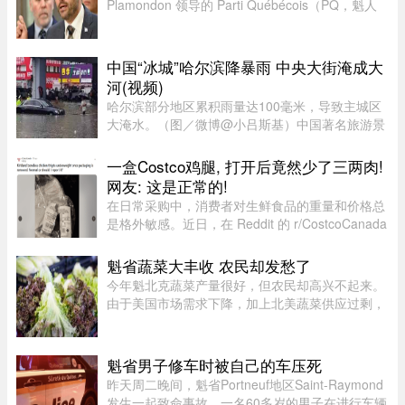
Plamondon 领导的 Parti Québécois（PQ，魁人
党）继续在选民支持率中保持领先。
中国“冰城”哈尔滨降暴雨 中央大街淹成大
河(视频)
哈尔滨部分地区累积雨量达100毫米，导致主城区
大淹水。（图／微博@小吕斯基）中国著名旅游景
点哈尔滨，4日中午突然降下暴雨。部分地区累积
雨量达100毫米，导致主城区大淹水。游客最爱逛
一盒Costco鸡腿, 打开后竟然少了三两肉!
的中央大街，也积水严重。民众 ...
网友: 这是正常的!
在日常采购中，消费者对生鲜食品的重量和价格总
是格外敏感。近日，在 Reddit 的 r/CostcoCanada
板块上，一位网友分享了自己的购物疑惑：在
Costco 购买的 Kirkland 无骨鸡腿肉，去掉包装后
魁省蔬菜大丰收 农民却发愁了
称重，竟然比标签上的重量 ...
今年魁北克蔬菜产量很好，但农民却高兴不起来。
由于美国市场需求下降，加上北美蔬菜供应过剩，
不少本地农产品价格大跌。位于Saint-Michel的
Maraîchers L L表示，往年每天能卖出约20车蔬
菜，今年只能卖10车左右。生 ...
魁省男子修车时被自己的车压死
昨天周二晚间，魁省Portneuf地区Saint-Raymond
发生一起致命事故，一名60多岁的男子在进行车辆