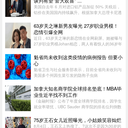
谈判有望"皆大欢喜" ...
美国自去年 6 月对进口铝产品加征 50% 关税后，
铝价在美国国内持续飙升。根据加拿大总理卡尼透
露，2025 年 6 月至 2026 年 6 月，美国铝生产者
物价指数上涨了 52%。卡尼在魁省一处 Rio Tinto
63岁关之琳新男友曝光 27岁职业男模！
铝厂外对媒体表示："虽 ...
恋情引爆全网
近日，63岁关之琳的新恋情在全网刷屏。她被曝与
27岁职业男模Johan相恋，两人有着惊人的36岁年
龄差。最有话题度的是，男方经纪人大方出面承
认，作为当事人的关之琳却始终保持沉默，既不承
魁省尚未收到这类疫情的病例报告 但要小
认也不否认，这份淡定态度， ...
心
魁省卫生与社会服务部表示，目前全省尚未收到与
美国多个州因生菜引发的隐孢子虫病
（Cyclosporiasis，环孢子虫病）疫情相关的病例
报告。这种由寄生虫引起的感染主要通过受污染的
加拿大知名商学院全球排名垫底！MBA毕
食物或水传播，会导致水样腹泻、胃痉挛 ...
业生近半找不到工作
《金融时报》公布了年度全球商学院排名，因学生
就业率堪忧，UBC Sauder 商学院的排名位列倒数
第二。一项针对近期 MBA 毕业生的调查显示，仅
有 53% 的人表示毕业三个月内找到工作。图片：
75岁王石女儿近照曝光，小姑娘笑容灿烂
RICHARD LAM /PNG在今年的 MB ...
8月4日，王石又上热搜了。?这次不是因为30岁的