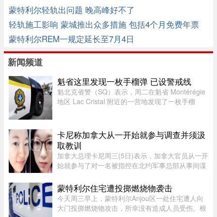
蒙特利尔轻轨出问题 晚高峰好不了
轻轨施工影响 蒙城推出众多措施 包括4个月免费年票
蒙特利尔REM一规定延长至7月4日
新闻频道
魁省这里发现一枚手榴弹 已设警戒线
魁北克省警（SQ）表示，周二在魁省 Montérégie
地区 Lac Cristal 附近的一营地发现了一枚手榴
弹，随后已联系加拿大军队前往现场处理。警员赶
到现场后确认这确实是一枚手榴弹。虽然省警目前
无法确认该手榴弹是否处 ...
卡尼称加拿大从一开始就参与调查并须汲
取教训
加拿大总理卡尼周三(5日)表示，加拿大官员从一开
始就参与了对一名被指控在北约军事总部从事间谍
活动的实习生的调查。据加拿大广播公司(CBC)报
道，卡尼表示加拿大应该从这类事件中汲取教训，
蒙特利尔住宅遭投掷燃烧物袭击
但并未明确表示加拿大正在 ...
今天周三早上，蒙特利尔Anjou区一处住宅遭人向
大门投掷燃烧物攻击，所幸没有造成人员受伤。根