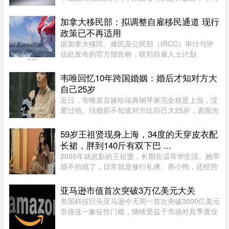
网站。图片来源：Pexels，作者：Negative Space
虽然有些旅游类网站是加拿大本地公司，但许多并
加拿大移民部：拟调整自雇移民通道 现行
非如此，即使你要前往加拿 ...
政策已不再适用
据加拿大移民、难民及公民部（IRCC）审计与评
估处发布的官方报告称，联邦自雇人士计划
（SEPP）一直受到严重积压、高拒签率和长时间
处理周期的困扰，主要原因是该计划“项目目标不
韦唯回忆10年跨国婚姻：婚后才知对方大
明确，资格标准过于宽泛”。SEPP 是 ...
自己25岁
近日，韦唯直言嫁给瑞典钢琴家完全就是上当，没
爱过他。结婚前不知道对方比自己大25岁，表面光
鲜的10年婚姻藏着控制和暴力。目前，前夫已去
世，自己独自抚养三个儿子。韦唯，原名张菊霞，
59岁王祖贤现身上海，34度的天穿皮衣配
壮族，1963年9月28日出生于 ...
长裙，胖到140斤有双下巴 ...
2005年就息影的王祖贤，长期在温哥华生活。她早
就不拍戏了，日常就是修行礼佛、养小狗，还经营
了一家艾灸馆。每次回国基本都是参加艾灸相关的
活动。8月5日，网友在上海机场偶遇王祖贤。34度
亚马逊市值首次突破3万亿美元大关
的天气穿着皮衣外套配长裙 ...
美国科技巨头亚马逊今天周一首次突破3000亿美元
市值这一象征性门槛，继续受益于市场对其季度业
绩的热烈反应。在纽约证券交易所，截至格林尼治