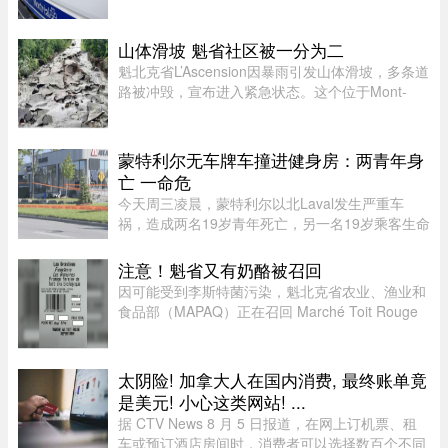
据蒙特利尔警方（SPVM）初步消息，事件发生在
早上7点左右。一名男子疑似来到位于place de
Bellefontaine、靠近avenue de ...
山体滑坡 魁省社区被一分为二
魁北克省L’Ascension因暴雨引发山体滑坡，多条道
路被冲毁，宣布进入紧急状态。这个位于Mont-
Tremblant以北、约900人居住的小镇，部分主街被
洪水冲断，整个社区几乎被“一分为二”。周日晚上
至周一下午，降雨量超过1 ...
蒙特利尔无车牌车撞进健身房：两青年身
亡 一命危
今天周三凌晨，蒙特利尔以北Laval发生严重车
祸，造成两名19岁青年死亡，另一名19岁乘客生命
垂危。据当地警方（SPL）介绍，凌晨1时20分左
右，巡警发现涉事车辆并示意停车，但车辆迅速加
注意！魁省又有奶酪被召回
速逃离，警方并未展开追逐。不 ...
因可能受到李斯特菌污染，魁北克省农业、渔业和
食品部（MAPAQ）正在召回 Marché Toit Rouge
Inc.（地址：Repentigny 地区 160 Brien Blvd.）售
出的“Les Grondines”奶酪。受影响的产品为 2026
年 7 月 6 日至 16 ...
太阴险! 加拿大人在国内消费, 最终账单竟
是美元! 小心这类网站! ...
据 CTV News 8 月 5 日报道，在网上订机票、租
车或预订酒店房间时，消费者可以选择数百个不同