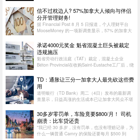
时间13时45分（美国东部时间上午9时50分），亚
马逊股价上涨5.20%，达到28 ...
信不过枕边人? 57%加拿大人倾向与伴侣
分开管理财务!
据 Financial Post 8 月 5 日报道，个人理财平台
MooseMoney 的一项新调查显示，57% 的加拿大
人更倾向于与伴侣完全或大部分分开管理财务。该
调查于 6 月收集了 639 名加拿大成年人的反馈，
承诺4000元奖金 魁省混凝土巨头被裁定
发现在稳定关系中，最受欢 ...
违规施压
魁省劳动行政法庭（TAT）裁定，混凝土企业
Béton Provincial在收购Saint-Eustache工厂后，绕
过工会私下接触员工，并以“3月底前达成协议每人
可获4000元”为条件施压，干扰集体协议谈判。法
TD：通胀让三分一加拿大人最先砍这些费
庭指出，公司未告知员工， ...
用
道明银行（TD Bank）周二（4日）发布的最新调
查显示，日益高涨的生活成本已让加拿大民众不堪
重负，许多人正考虑缩减或取消保险计划。据
Global News报道，道明保险（TD Insurance）的
30多岁零罚单，车险竟要$800/月！ 司机
数据指出，33%的加拿大民众为了节 ...
崩溃：比车贷还贵
"我已经 30 多岁，没有罚单，也没有理赔记录，为
什么一辆普通 Camry 的保险还要每月 $500 到
$800？"一名多伦多网友近日在 Reddit 发帖称，自