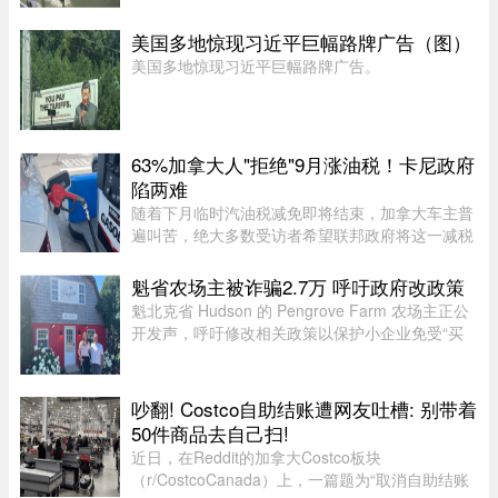
已严重积压的男子单打赛程陷入更大混乱。当地时
间上午 11 点比赛预定开始前，一场倾盆大雨让赛
美国多地惊现习近平巨幅路牌广告（图）
事组委会不得不将开赛时间 ...
美国多地惊现习近平巨幅路牌广告。
63%加拿大人"拒绝"9月涨油税！卡尼政府
陷两难
随着下月临时汽油税减免即将结束，加拿大车主普
遍叫苦，绝大多数受访者希望联邦政府将这一减税
政策永久化。由加拿大纳税人联盟委托 Leger 民调
公司进行的最新调查显示，63% 的加拿大人希望总
魁省农场主被诈骗2.7万 呼吁政府改政策
理卡尼（Mark Carney）将 ...
魁北克省 Hudson 的 Pengrove Farm 农场主正公
开发声，呼吁修改相关政策以保护小企业免受“买
家诈骗”，他们因一家诈骗性质的餐饮公司而损失
了价值 2.7 万元的货品。今年 4 月，由 Alana
Cosgrove 和 Matt Penney 夫 ...
吵翻! Costco自助结账遭网友吐槽: 别带着
50件商品去自己扫!
近日，在Reddit的加拿大Costco板块
（r/CostcoCanada）上，一篇题为“取消自助结账