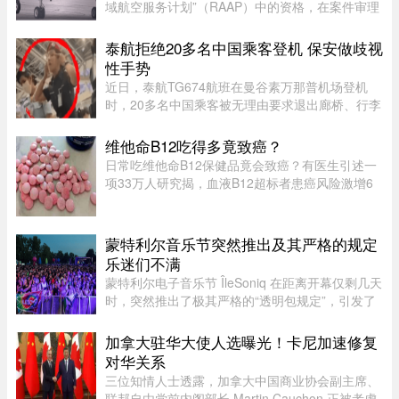
域航空服务计划”（RAAP）中的资格，在案件审理
期间，暂停了省政府将该航空公司剔除出票价补贴
计划的决定。在周一颁布的一项判决中，法官
泰航拒绝20多名中国乘客登机 保安做歧视
Nancy Bonsaint 批准了 Ai ...
性手势
近日，泰航TG674航班在曼谷素万那普机场登机
时，20多名中国乘客被无理由要求退出廊桥、行李
被强行卸下，航司未给出任何书面说明，航班却正
常起飞，现场还发生了安保人员做出歧视性“拉眼
维他命B12吃得多竟致癌？
角”手势的争议。截至目前， ...
日常吃维他命B12保健品竟会致癌？有医生引述一
项33万人研究揭，血液B12超标者患癌风险激增6
倍。但B12超标绝非致癌元凶，反而是体内1大警
号有关。医生拆解致癌真相：患癌风险高6倍家医
科医生陈欣湄在Facebook专页发文 ...
蒙特利尔音乐节突然推出及其严格的规定
乐迷们不满
蒙特利尔电子音乐节 ÎleSoniq 在距离开幕仅剩几天
时，突然推出了极其严格的“透明包规定”，引发了
乐迷们的强烈不满。“我本来有好几个去音乐节专
门用的腰包，结果在 ÎleSoniq 开幕前几天还得折腾
加拿大驻华大使人选曝光！卡尼加速修复
着重新买一个，太 ...
对华关系
三位知情人士透露，加拿大中国商业协会副主席、
联邦自由党前内阁部长 Martin Cauchon 正被考虑