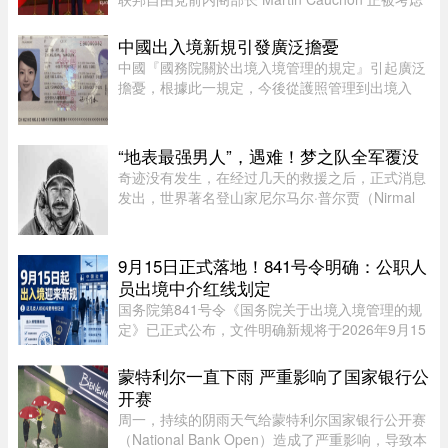
担任渥太华驻中国大使人选。目前，加中两国正努
力修复受损的外交和经济关系。Martin Cauchon
中國出入境新規引發廣泛擔憂
曾在让·克雷蒂安政府任司 ...
中國『國務院關於出境入境管理的規定』引起廣泛
擔憂，根據此一規定，今後從護照管理到出境入
境，可能都會受到程度不同的限制，執行限制出境
的權力甚至下放至“縣級出入境管理機構”。 ...
“地表最强男人”，遇难！梦之队全军覆没
奇迹没有发生，在经过几天的救援之后，正式消息
发出，世界著名登山家尼尔马尔·普尔贾（Nirmal
Purja）率领的10人国际登山队在巴基斯坦布洛阿
特峰（Broad Peak）遭遇雪崩，队员全部遇难。8
月2日，巴基斯坦阿尔卑斯俱 ...
9月15日正式落地！841号令明确：公职人
员出境中介红线划定
国务院第841号令《国务院关于出境入境管理的规
定》已正式公布，文件明确新规将于2026年9月15
日全面落地实施。此次法规细化出入境全流程管
理，其中针对公职人员、出入境中介机构的约束条
蒙特利尔一直下雨 严重影响了国家银行公
款，引发社会广泛关注。新规并 ...
开赛
周一，持续的阴雨天气给蒙特利尔国家银行公开赛
（National Bank Open）造成了严重影响，导致本