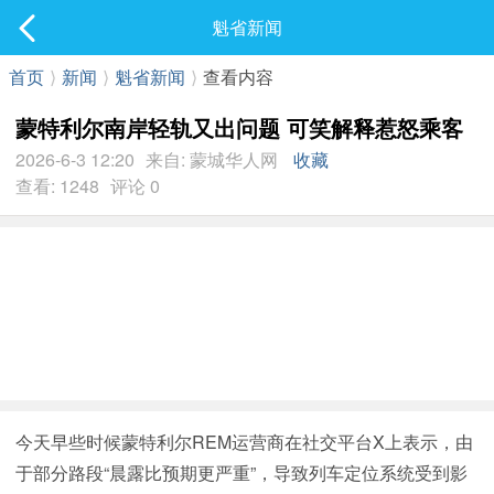
社区
魁省新闻
最新发表
首页
⟩
新闻
⟩
魁省新闻
⟩
查看内容
蒙特利尔南岸轻轨又出问题 可笑解释惹怒乘客
2026-6-3 12:20
来自: 蒙城华人网
收藏
查看: 1248
评论 0
今天早些时候蒙特利尔REM运营商在社交平台X上表示，由
于部分路段“晨露比预期更严重”，导致列车定位系统受到影