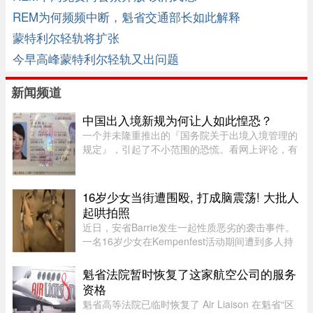
REM为何频频中断，魁省交通部长如此解释
蒙特利尔轻轨将扩张
今早高峰蒙特利尔轻轨又出问题
新闻频道
中国出入境新规为何让人如此惶恐？
一个并未隆重推出的『国务院关于出境入境管理的
规定』，引起了不小范围的恐慌。看网上评论，有
人自我宽慰，觉得跟普通人没有多大关系；有些人
则以为，这规定表面含糊，实则主观性很强，随意
性很大，是一张隐性的网， ...
16岁少女当街遭围殴, 打成脑震荡! 大批人
起哄拍照
近日，安省Barrie发生一起性质恶劣的袭击事件。
一名16岁少女在Kempenfest活动期间遭到多人持
续攻击，直至失去意识。更令人震惊的是，现场大
批年轻人围观、起哄和拍摄，却迟迟没有人上前制
魁省法院暂时恢复了这家航空公司的服务
止。据CTV新闻报道，事件发 ...
资格
魁省高等法院已临时恢复了 Air Liaison 在魁省“区