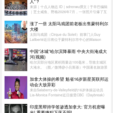
人”？
来源｜十点人物志 ID｜sdrenwu撰文 | 于辛巴编辑
｜芝士咸鱼、野格2026年7月，一张照片引爆了互
联网。上百名孩子挤在一间报告厅里，整齐排成数
列。两边站着照顾他们的阿姨，前方拉着一条横
涨了一倍 太阳马戏团前老板出售蒙特利尔
幅。照片由多益网络官方微博 ...
大楼
太阳马戏团（Cirque du Soleil）前掌门人Guy
Laliberté近日将位于蒙特利尔市中心的Maison
Alcan历史建筑群出售给房地产集团Groupe
Mach，成交价达9300万元。Groupe Mach董事长
中国“冰城”哈尔滨降暴雨 中央大街淹成大
兼首席执行官Vincent Chiara昨天周四向 ...
河(视频)
哈尔滨部分地区累积雨量达100毫米，导致主城区
大淹水。（图／微博@小吕斯基）中国著名旅游景
点哈尔滨，4日中午突然降下暴雨。部分地区累积
雨量达100毫米，导致主城区大淹水。游客最爱逛
加拿大体操的希望 魁省16岁新星英联邦运
的中央大街，也积水严重。民众 ...
动会大放异彩
来自Salaberry-de-Valleyfield的16岁体操运动员
Lia-Monica Fontaine近日接受CBC《Daybreak》
节目采访，分享了自己首次参加英联邦运动会的经
历。这位魁省年轻选手在国际舞台上表现惊艳，一
印度黑帮持学签渗透加拿大: 官方机密曝
举获得4枚奖牌。Fontaine代 ...
光! 重要嫌犯下落不明! ...