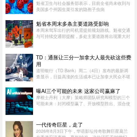
魁省卫生与社会服务部表示，目前全省尚未收到与
美国多个州因生菜引发的隐孢子虫病
（Cyclosporiasis，环孢子虫病）疫情相关的病例
报告。这种由寄生虫引起的感染主要通过受污染的
魁省本周末多条主要道路受影响
食物或水传播，会导致水样腹泻、胃痉挛 ...
本周末驾车出行的司机需提前规划路线。魁省交通
与可持续交通部提醒，多处主要道路将出现重大封
闭或交通限制，其中包括Boucherville 20号高速
（Jean-Lesage）部分路段全封闭，预计将造成拥
堵。20号高速（Boucherville ...
TD：通胀让三分一加拿大人最先砍这些费
用
道明银行（TD Bank）周二（4日）发布的最新调
查显示，日益高涨的生活成本已让加拿大民众不堪
重负，许多人正考虑缩减或取消保险计划。据
Global News报道，道明保险（TD Insurance）的
曝AI三个可能的未来 这家公司赢麻了
数据指出，33%的加拿大民众为了节 ...
摩根士丹利（大摩）策略师团队研究AI模型的三个
可能未来：封闭模型赢了、开放模型胜出、混合使
用。而有一家公司，不管未来是这三种情境的哪一
种，都不会输，就是辉达（Nvidia）。大摩本周发
布的分析研究，指出AI市场 ...
一代传奇巨星，走了
2026年8月3日下午，华语影坛传奇歌舞巨星葛兰