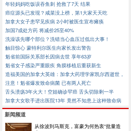
年轻妈妈吃饭误吞鱼刺 抢救了7天 结果
癌症源头已发现？咸菜没上榜，第1大家天天吃
加拿大女子患罕见疾病 2小时被医生宣布瘫痪
加国7成处方药 将减价25至40%
洗澡该先哪个部位？洗错当心血压过低出大事！
触目惊心 蒙特利尔医生向家长发出警告
魁省前国际关系部长因病去世 享年63岁
魁省女子感染严重眼疾 角膜移植后重获新生
造福美国的加拿大英雄：加拿大药理学家凯尔西逝世，
享年101岁 ...
注意！魁省爆发致命病菌 已有两人死亡
舌头溃疡3年火大！空姐确诊罕癌 舌头切除剩一半
加拿大女歌手进出医院13年 竟然不知患上这种致命病
毒
新闻频道
从徐波到马斯克，富豪为何热衷“批量造