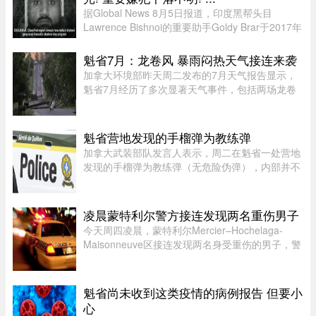
据Global News 8月5日报道，印度黑帮头目
Lawrence Bishnoi的重要助手Goldy Brar于2017年
来到加拿大，表面上是前往BC省Kamloops的
Thompson Rivers University就读。但记录显示，
魁省7月：龙卷风 暴雨闷热天气接连来袭
目前“无法确认”他是否真的上过课。实 ...
加拿大环境部昨天周二发布的7月天气报告显示，
魁省7月经历了多次显著天气事件，包括两场龙卷
风、强雷暴、高温闷热天气及局部暴雨。7月21日
晚，源自安大略省的两场龙卷风先后进入魁省，分
别袭击了Laurentides地区的Ha ...
魁省营地发现的手榴弹为教练弹
加拿大武装部队发言人表示，周二在魁省一处营地
发现的手榴弹为教练弹（无危险伪弹），内部并不
含有炸药。Abygail Bourgault-Lévesque 表示，在
专家团队确认该手榴弹对公众不构成危险后，已将
其运往 Valcartier 军事 ...
凌晨蒙特利尔警方接连发现两名重伤男子
今天周四凌晨，蒙特利尔Mercier–Hochelaga-
Maisonneuve区接连发现两名身受重伤的男子，警
方目前正在调查事件经过。蒙特利尔警方
（SPVM）表示，尚无法确认两人受伤的具体原
因，也不确定是否涉及武器。警方发言人Flor ...
魁省尚未收到这类疫情的病例报告 但要小
心