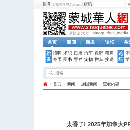
帐号
密码
首页
新闻
跳蚤
论坛
生
招聘
求职
日用
汽车
数码
租房
消
跳
论
蚤
坛
外币
图书
票券
宠物
拼车
接送
学
首页
新闻
加国新闻
查看内容
蒙
›
›
›
›
太香了! 2025年加拿大