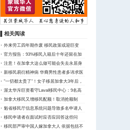
▌相关阅读
外来劳工四年期作废 移民政策或迎巨变
官方报告：93%移民入籍后十年还留在加
拿大
注意！在加拿大这么做可能会失去永居身
份
新移民易衍精神病 华裔男性患者多讳求医
"一切都太贵了"！女子移居加拿大3年后，
决定举家回国！ ...
渥太华斥巨资看守Laval移民中心：9名高
风险移民配40名警卫
加拿大移民又增移民配额！取消抢额制
度！
魁省移民厅信息系统问题导致多名申请人
移民受阻
移民申请者在面试时应否应回答这些问
题？
移民部严审中国人嫁加拿大人 依据包括不