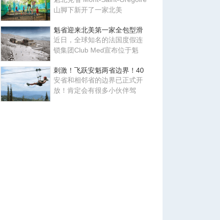
山脚下新开了一家北美
魁省迎来北美第一家全包型滑
近日，全球知名的法国度假连
锁集团Club Med宣布位于魁
刺激！飞跃安魁两省边界！40
安省和相邻省的边界已正式开
放！肯定会有很多小伙伴驾