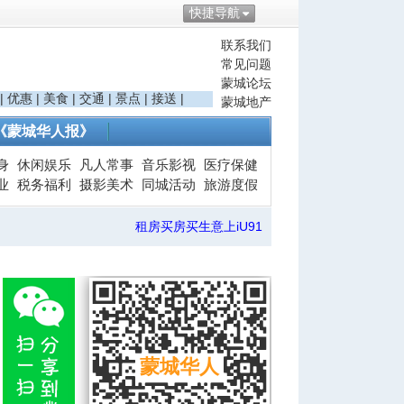
快捷导航
联系我们
常见问题
蒙城论坛
|
优惠
|
美食
|
交通
|
景点
|
接送
|
蒙城地产
《蒙城华人报》
身
休闲娱乐
凡人常事
音乐影视
医疗保健
业
税务福利
摄影美术
同城活动
旅游度假
租房买房买生意上iU91