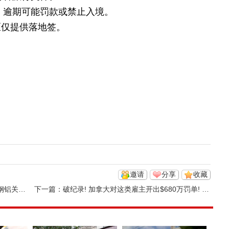
天，逾期可能罚款或禁止入境。
区仅提供落地签。
邀请
分享
收藏
税有突破
下一篇：
破纪录! 加拿大对这类雇主开出$680万罚单! 24家公司被处以禁令 ...