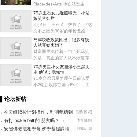
Place-des-Arts 地铁站发生一
起肢体冲突，事件升级导致
75岁王石女儿近照曝光，小姑
娘笑容灿烂
8月4日，王石又上热搜了。?这
次不是因为30岁的年龄差婚
姻，也不是因为田朴珺又说了
离岸税收政策刚出，很多有钱
什
人就开始离婚了
财富圈里流传着一句半开玩笑
的话：真正的富人从不炫耀存
款，他们炫耀的是律师、会计
70岁男星小女友遭爆小三黑历
师
史 他说：我知情
71岁台湾男星姜厚任日前认爱
小2轮新欢陈苡㛤（Era），由
于她自称台大“3硕1博”、智商
▌论坛新帖
今天继续按计划操作，利润稳稳到
[
理财投资
]
手！
有打 pickle ball 的 朋友吗？ （
[
体育健身
]
Brossard
安省佛教法相學會 佛學基礎課程
[
同城活动
]
（第二十八