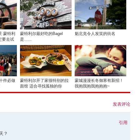
 蒙特利
蒙特利尔最好吃的Bagel
魁北克令人发笑的街名
定要去试
是......
十件必做
蒙特利尔开了家很特别的拉
蒙城漫漫长冬御寒有新招！
！
面馆 适合寻找孤独的你
我抱我抱我抱抱抱~
发表评论
引用
天？