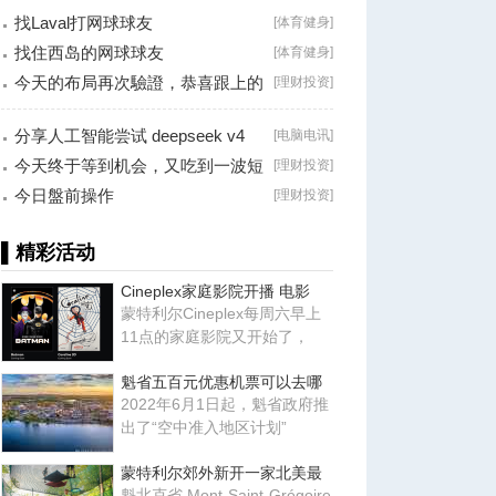
找Laval打网球球友
[
体育健身
]
找住西岛的网球球友
[
体育健身
]
今天的布局再次驗證，恭喜跟上的
[
理财投资
]
朋友！
分享人工智能尝试 deepseek v4
[
电脑电讯
]
falsh, 据说
今天终于等到机会，又吃到一波短
[
理财投资
]
线利润！
今日盤前操作
[
理财投资
]
▌精彩活动
Cineplex家庭影院开播 电影
蒙特利尔Cineplex每周六早上
11点的家庭影院又开始了，
魁省五百元优惠机票可以去哪
2022年6月1日起，魁省政府推
出了“空中准入地区计划”
蒙特利尔郊外新开一家北美最
魁北克省 Mont-Saint-Grégoire