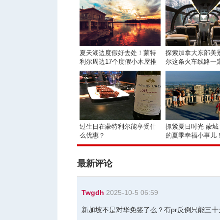
夏天湖边度假好去处！蒙特
探索加拿大东部美景
利尔周边17个度假小木屋推
尔这条火车线路一
荐
试
过生日在蒙特利尔能享受什
抓紧夏日时光 蒙城
么优惠？
的夏季幸福小事儿
最新评论
Twgdh
2025-10-5 06:59
新加坡不是对华免签了么？有pr反倒只能三十