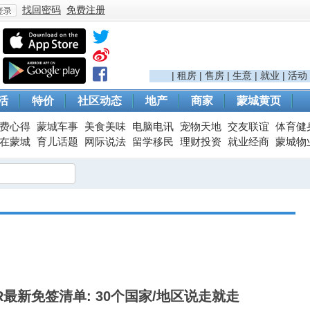
找回密码
免费注册
登
|
租房
|
售房
|
生意
|
就业
|
活动
活
特价
社区动态
地产
商家
蒙城黄页
费心得
蒙城车事
美食美味
电脑电讯
宠物天地
交友联谊
体育健
在蒙城
育儿话题
网际说法
留学移民
理财投资
就业经商
蒙城物
录
PR最新免签清单: 30个国家/地区说走就走