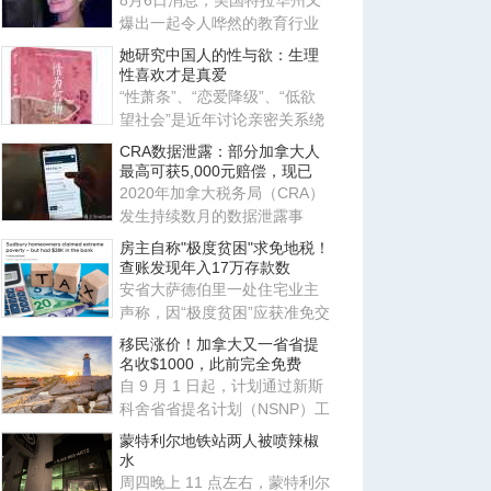
8月6日消息，美国特拉华州又
爆出一起令人哗然的教育行业
恶性案件，当地一名 23 岁的舞
她研究中国人的性与欲：生理
性喜欢才是真爱
“性萧条”、“恋爱降级”、“低欲
望社会”是近年讨论亲密关系绕
不开的词汇。暗含其中
CRA数据泄露：部分加拿大人
最高可获5,000元赔偿，现已
2020年加拿大税务局（CRA）
发生持续数月的数据泄露事
件，导致数千名加拿大人的私
房主自称"极度贫困"求免地税！
人信
查账发现年入17万存款数
安省大萨德伯里一处住宅业主
声称，因“极度贫困”应获准免交
地税。安省评估复核委员会
移民涨价！加拿大又一省省提
名收$1000，此前完全免费
自 9 月 1 日起，计划通过新斯
科舍省省提名计划（NSNP）工
作类别申请移民的外国人需缴
蒙特利尔地铁站两人被喷辣椒
水
周四晚上 11 点左右，蒙特利尔