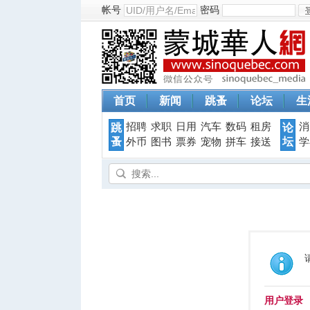
帐号
密码
首页
新闻
跳蚤
论坛
生
招聘
求职
日用
汽车
数码
租房
消
跳
论
蚤
坛
外币
图书
票券
宠物
拼车
接送
学
用户登录