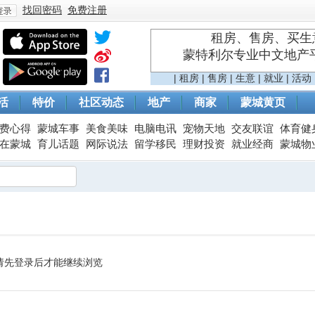
找回密码
免费注册
租房、售房、买生意
蒙特利尔专业中文地产平台 
登
|
租房
|
售房
|
生意
|
就业
|
活动
活
特价
社区动态
地产
商家
蒙城黄页
费心得
蒙城车事
美食美味
电脑电讯
宠物天地
交友联谊
体育健
在蒙城
育儿话题
网际说法
留学移民
理财投资
就业经商
蒙城物
录
请先登录后才能继续浏览