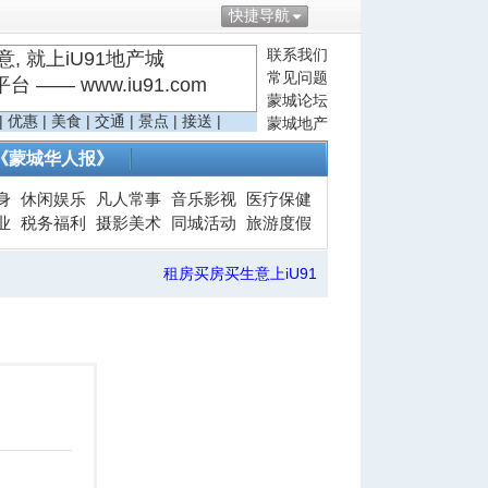
快捷导航
联系我们
, 就上iU91地产城
常见问题
—— www.iu91.com
蒙城论坛
|
优惠
|
美食
|
交通
|
景点
|
接送
|
蒙城地产
《蒙城华人报》
身
休闲娱乐
凡人常事
音乐影视
医疗保健
业
税务福利
摄影美术
同城活动
旅游度假
租房买房买生意上iU91