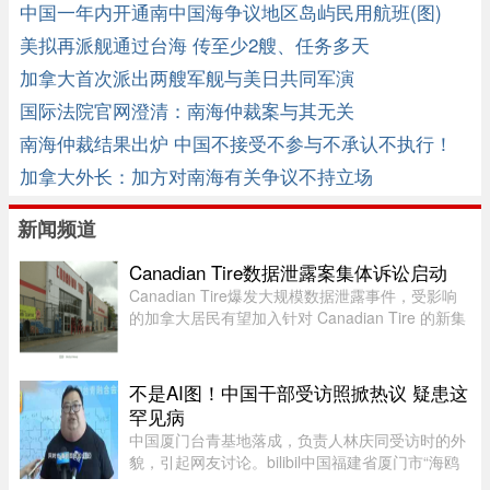
中国一年内开通南中国海争议地区岛屿民用航班(图)
美拟再派舰通过台海 传至少2艘、任务多天
加拿大首次派出两艘军舰与美日共同军演
国际法院官网澄清：南海仲裁案与其无关
南海仲裁结果出炉 中国不接受不参与不承认不执行！
加拿大外长：加方对南海有关争议不持立场
新闻频道
Canadian Tire数据泄露案集体诉讼启动
Canadian Tire爆发大规模数据泄露事件，受影响
的加拿大居民有望加入针对 Canadian Tire 的新集
体诉讼。7 月 24 日，KND Complex Litigation 和
Hammerco Lawyers LLP 宣布，已代表受 2025 年
数据泄露影响的 Canadian ...
不是AI图！中国干部受访照掀热议 疑患这
罕见病
中国厦门台青基地落成，负责人林庆同受访时的外
貌，引起网友讨论。bilibil中国福建省厦门市“海鸥
台青基地”落脚翔安科技园区，负责人林庆同受访