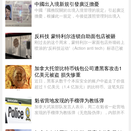
要求联邦政府正视当前加拿大移民系统中一场持续
中國出入境新規引發廣泛擔憂
恶化的危机——安全背景调查 ...
中國『國務院關於出境入境管理的規定』引起廣泛
擔憂，根據此一規定，今後從護照管理到出境入
境，可能都會受到程度不同的限制，執行限制出境
的權力甚至下放至“縣級出入境管理機構”。 ...
反科技 蒙特利尔连锁自助面包店被砸
刚过去的这个周末，蒙特利尔一家面包店外墙砖上
喷涂的“反科技运动”（Action anti tech）标语已被
抹得只剩隐约轮廓。就在上周三深夜，这家店的沿
街玻璃窗被人砸得粉碎。这是 Mamie Clafoutis 连
锁面包店位于 Saint- ...
加拿大托管比特币钱包公司遭黑客攻击1
亿美元被盗 损失惨重
近日，黑客从数千个本应安全的账户中盗走了价值
超过 1 亿美元（1.4 亿加元）的比特币。这笔失踪
的资金源于加拿大 Coinkite Inc. 托管的“冷”比特币
钱包的软件漏洞。冷钱包除了私密密码（“密钥”）
魁省营地发现的手榴弹为教练弹
之外，还配有实体 ...
加拿大武装部队发言人表示，周二在魁省一处营地
发现的手榴弹为教练弹（无危险伪弹），内部并不
含有炸药。Abygail Bourgault-Lévesque 表示，在
专家团队确认该手榴弹对公众不构成危险后，已将
其运往 Valcartier 军事 ...