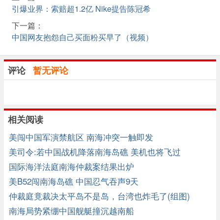
引爆业界：索赔超1.2亿 Nike提告陈冠希
下一篇：
中国网友抱怨自己买面粉买早了（视频）
评论
暂无评论
相关阅读
美闯中国军演禁航区 南海冲突一触即发
美司令:若中国战机降落南海岛礁 美机也将飞过
国际海洋法庭南海仲裁案结果出炉
美B52闯南海岛礁 中国忍气吞声9天
仲裁庭竟裁决太平岛不是岛，台湾也炸毛了(组图)
南海局势紧绷中国舰艇撞沉越南船