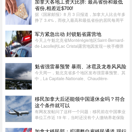
加拿大各地工资大比拼: 最高省份和最低
省份,相差近$700!
据《国家邮报》8 月 3 日报道，加拿大人比去年多
挣了 3.4%，而收入最高和最低省份的居民每周平
均收入相差近 700 元。这是根据加拿大统计局
（Statistics Canada）最新发布的数据，披露了全
军方紧急出动 封锁魁省露营地
国及各省、地区居民的平均周 ...
今天上午魁北克省Montérégie地区Saint-Bernard-
de-Lacolle的Lac Cristal露营地因发现一枚手榴弹
而发布炸弹警报。魁省省警（SQ）发言人Louis-
Philippe Ruel表示，这枚手榴弹看起来已经有多年
历史，目前对露营者没有 ...
魁省强雷暴预警 暴雨、冰雹及龙卷风风险
今天周一，魁北克省多个地区发布强雷暴预警。其
中，La Capitale-Nationale、Chaudière-
Appalaches、Estrie、Mauricie以及Montérégie地
区受影响最大。加拿大环境部在天气预警中提
醒：“今天下午至今晚，天气条件有 ...
移民加拿大后还能领中国退休金吗？符合
这个条件就可以
有网友发帖问了这样一个问题：移民前在中国事业
单位工作近 19 年，当时还没有个人缴纳养老保险
的规定，从未自己掏过钱——这种情况，还有没有
资格领国内退休金？这个问题戳到了很多中年移民
加拿大移民部：拟调整自雇移民通道 现行