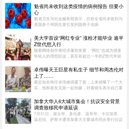
时，异常肿大的脖子引起网友议论，被怀疑是AI特
魁省尚未收到这类疫情的病例报告 但要小
效。不过，有认识他的 ...
心
魁省卫生与社会服务部表示，目前全省尚未收到与
美国多个州因生菜引发的隐孢子虫病
（Cyclosporiasis，环孢子虫病）疫情相关的病例
报告。这种由寄生虫引起的感染主要通过受污染的
美大学首设“网红专业” 涨粉才能毕业 逾半
食物或水传播，会导致水样腹泻、胃痉挛 ...
Z世代想入行
随着网络创作者经济蓬勃发展，“网红”也成为很多
年轻人的理想职业，甚至有超过一半的Z世代年轻
人考虑当网红。为此，有美国大学推出专门的学士
学位，教学生如何创造具有更强影响力的内容并完
卓伟曝天王巨星有私生子 细节和周杰伦对
成变现。这就是美国亚利 ...
上了……
最近知名狗仔卓伟难得露了面，上来就曝了一个大
瓜，他和老友见面一起拍摄，对着镜头表示自己要
讲一个天王巨星私生子的故事。这里还是要强调一
下，卓伟爆料之前明确表示，故事就是故事，他手
加拿大华人6大城市集会！抗议安全背景
头也没有真凭实据，建议大 ...
调查致移民申请延误
7月31日，渥太华、多伦多、温哥华、卡尔加里、
温尼伯、萨斯卡通等加拿大主要城市同步举行抗议
集会。数千名永久居民（PR）申请人走上街头，