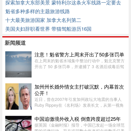
探索加拿大东部美景 蒙特利尔这条火车线路一定要去
试试
魁省多种多样的主题旅游线路
十大最美旅游国家 加拿大名列第二
美国夫妇辞职看世界 带猫驾船游历16国
新闻频道
注意！魁省警方上周末开出了50多张罚单
在上周末的魁省水域集中整治行动中，魁北克警方
开出了 50 多张罚单，并逮捕了 3 名酒后或毒后驾
驶船只的嫌疑人。作为一项统筹协调的航海安全专
项行动的一部分，包括蒙特利尔警方（SPVM）在
内的多支魁省警力在 8 月 1 ...
加州州长婚外情女主打破沉默，内幕首次
公开！
近日，曾在2007年引发加州政坛大地震的当事人
Ruby Rippey在《名利场》发表长文，从第一视角
详细还原了她与时任旧金山市长、现任加州州长
Gavin Newsom的一段婚外情。这段尘封多年的往
中国追缴境外收入税 倒查跨度超过25年
事再次被推向风口浪尖。Gavin New ...
据英国《金融时报》报导，中国已发起一场全球范
围的追缴行动，旨在追回数十年来积欠的数千亿美