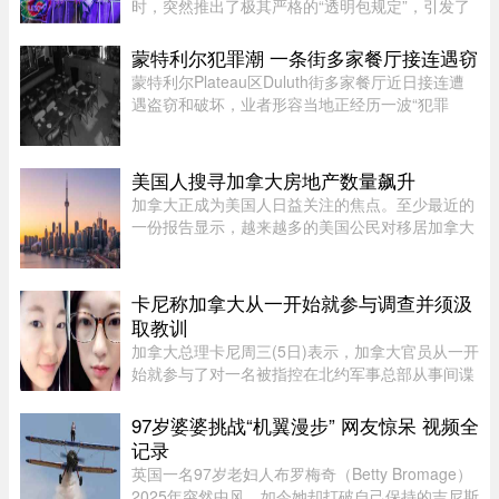
时，突然推出了极其严格的“透明包规定”，引发了
乐迷们的强烈不满。“我本来有好几个去音乐节专
门用的腰包，结果在 ÎleSoniq 开幕前几天还得折腾
蒙特利尔犯罪潮 一条街多家餐厅接连遇窃
着重新买一个，太 ...
蒙特利尔Plateau区Duluth街多家餐厅近日接连遭
遇盗窃和破坏，业者形容当地正经历一波“犯罪
潮”，希望警方加强执法。位于Duluth东街251号的
Coco Disco Club日前遭人闯入盗窃，监控拍下全
过程，损失及维修费用约7000 ...
美国人搜寻加拿大房地产数量飙升
加拿大正成为美国人日益关注的焦点。至少最近的
一份报告显示，越来越多的美国公民对移居加拿大
表现出浓厚的兴趣。王室地产公司（Royal
LePage）今年发布了一项基于美国用户对其网站
访问量的研究，发现美国用户对加拿 ...
卡尼称加拿大从一开始就参与调查并须汲
取教训
加拿大总理卡尼周三(5日)表示，加拿大官员从一开
始就参与了对一名被指控在北约军事总部从事间谍
活动的实习生的调查。据加拿大广播公司(CBC)报
道，卡尼表示加拿大应该从这类事件中汲取教训，
97岁婆婆挑战“机翼漫步” 网友惊呆 视频全
但并未明确表示加拿大正在 ...
记录
英国一名97岁老妇人布罗梅奇（Betty Bromage）
2025年突然中风，如今她却打破自己保持的吉尼斯