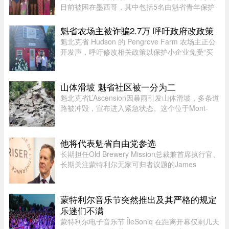
目前被困在墨西哥，其中包括5名由魁省青年保护
局（DPJ）安置照顾的女孩。52岁的寄养家庭母亲
Josée Pelletier表示，一家人原定周一返程，却在
魁省农场主被诈骗2.7万 呼吁政府改政策
起飞前数小时收到航班取消 ...
魁北克省 Hudson 的 Pengrove Farm 农场主正公
开发声，呼吁修改相关政策以保护小企业免受“买
家诈骗”，他们因一家诈骗性质的餐饮公司而损失
了价值 2.7 万元的货品。今年 4 月，由 Alana
Cosgrove 和 Matt Penney 夫 ...
山体滑坡 魁省社区被一分为二
魁北克省L’Ascension因暴雨引发山体滑坡，多条道
路被冲毁，宣布进入紧急状态。这个位于Mont-
Tremblant以北、约900人居住的小镇，部分主街被
洪水冲断，整个社区几乎被“一分为二”。周日晚上
至周一下午，降雨量超过1 ...
他将代表魁省自由党参选
长期担任Old Brewery Mission总裁兼首席执行官、
长期关注蒙特利尔无家可归者议题的James
Hughes，将代表魁北克自由党（PLQ）参加今秋
省选。CTV News援引消息人士称，自由党党魁
Charles Milliard预计将于今天周四下午 ...
蒙特利尔音乐节突然推出及其严格的规定
乐迷们不满
蒙特利尔电子音乐节 ÎleSoniq 在距离开幕仅剩几天