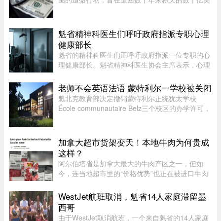
元税款，北京方面正通过瞄准超级富豪群体，以填
补日益扩大的财政缺口。监管部门已加强了对海外
资本利得及投资的审查—— ...
魁省精神科医生们呼吁政府指派专职心理
健康部长
魁省的精神科医生们正呼吁政府指派一位专职的心
理健康部长。魁省精神科医生协会主席表示，心理
健康部长有助于统筹协调政府各部门的行动，并确
保心理健康问题在选举周期之后依然能被列为优先
老师不会英语法语 蒙特利尔一学校被关闭
事项。在蒙特利尔无家可归 ...
魁北克教育部决定撤销蒙特利尔正统犹太学校
École communautaire Belz三个校区的办学许可，
原因包括教师资质不足、未完全遵守魁省课程要
求，以及校舍安全问题。根据TVA Nouvelles通过
魁北克行政法庭获得的文件，学校 ...
加拿大超市货架变天！本地牛肉为何贵成
这样？
阿尔伯塔省是加拿大最大的牛肉产区之一，但如
今，连当地超市里的“价格优势”也正在被进口牛肉
抢走。随着加拿大牛肉价格持续上涨，来自澳大利
亚等国家的牛肉开始大量进入市场，部分产品甚至
WestJet航班取消，魁省14人家庭滞留墨
比本地同类牛肉每公斤便宜 ...
西哥
由于WestJet取消航班，一个来自魁省的14人家庭