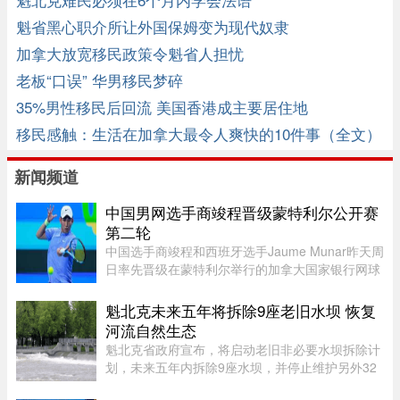
魁省黑心职介所让外国保姆变为现代奴隶
加拿大放宽移民政策令魁省人担忧
老板“口误” 华男移民梦碎
35%男性移民后回流 美国香港成主要居住地
移民感触：生活在加拿大最令人爽快的10件事（全文）
新闻频道
中国男网选手商竣程晋级蒙特利尔公开赛
第二轮
中国选手商竣程和西班牙选手Jaume Munar昨天周
日率先晋级在蒙特利尔举行的加拿大国家银行网球
公开赛（National Bank Open）第二轮，不过持续
降雨让赛事安排受到严重影响。世界排名第270位
魁北克未来五年将拆除9座老旧水坝 恢复
的商竣程以6比3、6比3击败巴 ...
河流自然生态
魁北克省政府宣布，将启动老旧非必要水坝拆除计
划，未来五年内拆除9座水坝，并停止维护另外32
座水坝，让其自然老化退役，以恢复河流自然生态