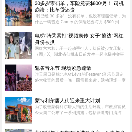
系统。这标志着魁北克正式加入国际上日益兴起的
30多岁零罚单，车险竟要$800/月！ 司机
拆坝潮流。 ...
崩溃：比车贷还贵
"我已经 30 多岁，没有罚单，也没有理赔记录，为
什么一辆普通 Camry 的保险还要每月 $500 到
$800？"一名多伦多网友近日在 Reddit 发帖称，自
己找过保险经纪、直接联系过保险公司，也使用了
电梯“骑乘暴打”视频疯传 女子“擦边”网红
多个比价网站，得到的报价 ...
身份被扒
网红六六和儿子一起动手打人，却反被少女压制。
（图／X）湖北省仙桃市日前发生一起电梯冲突事
件！一名27岁的妈妈因儿子挡住电梯门被一名14岁
少女催促，心生不满竟先动手攻击，更教唆儿
魁省音乐节 现场紧急疏散
子“帮我打她”。不料，她反遭 ...
昨天周日是魁北克省Lévis的Festivent音乐节原定
盛大收官的最后一晚，因雷暴来袭，活动现场一度
被迫关闭并疏散观众。下午5点多，一场雷暴袭击
魁北克市和Lévis大区，位于Champigny公园的
Festivent场地因此暂时关闭。 ...
蒙特利尔唐人街迎来重大计划
为了改善蒙特利尔唐人街的生活环境，市政府官员
今天周二公布了一系列措施，包括派遣专门清洁
队，以及成立当地社区联盟。蒙特利尔市执行委员
会主席、Saint-Jacques区议员Claude Pinard表
示：“我们正在把承诺变成行动 ...