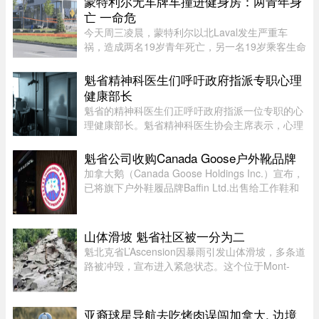
蒙特利尔无车牌车撞进健身房：两青年身
亡 一命危
今天周三凌晨，蒙特利尔以北Laval发生严重车
祸，造成两名19岁青年死亡，另一名19岁乘客生命
垂危。据当地警方（SPL）介绍，凌晨1时20分左
右，巡警发现涉事车辆并示意停车，但车辆迅速加
魁省精神科医生们呼吁政府指派专职心理
速逃离，警方并未展开追逐。不 ...
健康部长
魁省的精神科医生们正呼吁政府指派一位专职的心
理健康部长。魁省精神科医生协会主席表示，心理
健康部长有助于统筹协调政府各部门的行动，并确
保心理健康问题在选举周期之后依然能被列为优先
魁省公司收购Canada Goose户外靴品牌
事项。在蒙特利尔无家可归 ...
加拿大鹅（Canada Goose Holdings Inc.）宣布，
已将旗下户外鞋履品牌Baffin Ltd.出售给工作鞋和
军用鞋制造商L.P. Royer Inc.。加拿大鹅没有透露
此次交易的金额和具体条款，但表示，出售Baffin
旨在简化运营模式，将更 ...
山体滑坡 魁省社区被一分为二
魁北克省L’Ascension因暴雨引发山体滑坡，多条道
路被冲毁，宣布进入紧急状态。这个位于Mont-
Tremblant以北、约900人居住的小镇，部分主街被
洪水冲断，整个社区几乎被“一分为二”。周日晚上
至周一下午，降雨量超过1 ...
亚裔球星导航去吃烤肉误闯加拿大, 边境