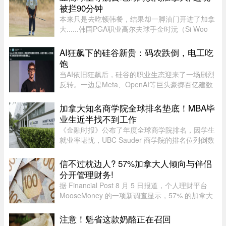
被拦90分钟
本来只是去吃顿韩餐，结果却一脚油门开进了加拿
大......韩国PGA职业高尔夫球手金时沅（Si Woo
Kim）近日就经历了一场堪称电影情节的乌龙：跟
着Google Maps导航去吃饭，结果一路从美国底特
AI狂飙下的硅谷新贵：码农跌倒，电工吃
律直接开进了加拿大，最后因 ...
饱
当AI依旧狂飙后，硅谷的职业生态迎来了一场剧烈
反转。一边是Meta、OpenAI等巨头豪掷百亿建数
据中心，开出百万年薪疯抢电工，甚至自办技校批
量培养技工；一边是大厂白领接连发起抗议，担忧
加拿大知名商学院全球排名垫底！MBA毕
AI迭代吞噬自身岗位。曾经站 ...
业生近半找不到工作
《金融时报》公布了年度全球商学院排名，因学生
就业率堪忧，UBC Sauder 商学院的排名位列倒数
第二。一项针对近期 MBA 毕业生的调查显示，仅
有 53% 的人表示毕业三个月内找到工作。图片：
信不过枕边人? 57%加拿大人倾向与伴侣
RICHARD LAM /PNG在今年的 MB ...
分开管理财务!
据 Financial Post 8 月 5 日报道，个人理财平台
MooseMoney 的一项新调查显示，57% 的加拿大
人更倾向于与伴侣完全或大部分分开管理财务。该
调查于 6 月收集了 639 名加拿大成年人的反馈，
注意！魁省这款奶酪正在召回
发现在稳定关系中，最受欢 ...