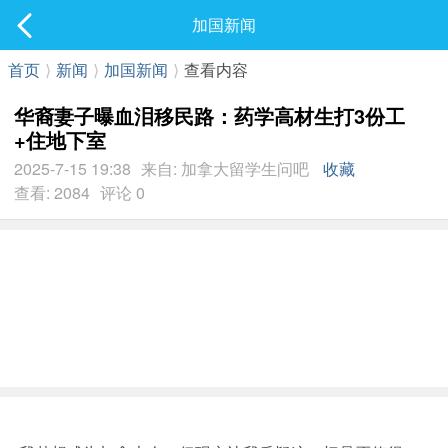
社区
加国新闻
最新发表
首页
⟩
新闻
⟩
加国新闻
⟩
查看内容
华裔妻子曝血泪移民路：药学高材生打3份工
+住地下室
2025-7-15 19:38
来自: 加拿大留学生问吧
收藏
查看: 2084
评论 0