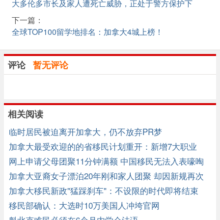
大多伦多市长及家人遭死亡威胁，正处于警方保护下
下一篇：
全球TOP100留学地排名：加拿大4城上榜！
评论
暂无评论
相关阅读
临时居民被迫离开加拿大，仍不放弃PR梦
加拿大最受欢迎的的省移民计划重开：新增7大职业
网上申请父母团聚11分钟满额 中国移民无法入表嚎啕
大哭
加拿大亚裔女子漂泊20年刚和家人团聚 却因新规再次
分离!
加拿大移民新政"猛踩刹车"：不设限的时代即将结束
移民部确认：大选时10万美国人冲垮官网
魁北克难民必须在6个月内学会法语