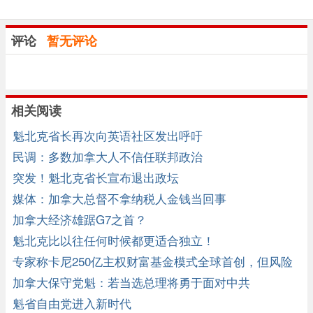
评论
暂无评论
相关阅读
魁北克省长再次向英语社区发出呼吁
民调：多数加拿大人不信任联邦政治
突发！魁北克省长宣布退出政坛
媒体：加拿大总督不拿纳税人金钱当回事
加拿大经济雄踞G7之首？
魁北克比以往任何时候都更适合独立！
专家称卡尼250亿主权财富基金模式全球首创，但风险
未解
加拿大保守党魁：若当选总理将勇于面对中共
魁省自由党进入新时代