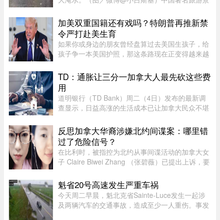
点哈尔滨，4日中午突然降下暴雨。部分地区累积
雨量达100毫米，导致主城区大淹水。游客最爱逛
加美双重国籍还有戏吗？特朗普再推新禁
的中央大街，也积水严重。民众 ...
令严打赴美生育
如果你或身边的朋友曾经盘算过去美国生孩子，给
孩子争一本美国护照，那这条路现在正变得越来越
难走。图源：globalnews特朗普在白宫椭圆形办公
室签署新行政令，再一次向"生育旅游"开刀。"他们
TD：通胀让三分一加拿大人最先砍这些费
把出生公民权变成了一个 ...
用
道明银行（TD Bank）周二（4日）发布的最新调
查显示，日益高涨的生活成本已让加拿大民众不堪
重负，许多人正考虑缩减或取消保险计划。据
Global News报道，道明保险（TD Insurance）的
反思加拿大华裔涉嫌北约间谍案：哪里错
数据指出，33%的加拿大民众为了节 ...
过了危险信号？
在比利时，被指控为北约从事间谍活动的加拿大女
子 Claire Biwei Zhang （张碧薇）已提出上诉，要
求获准在审判前获释。与此同时，加拿大政府正紧
急调查其安全审查程序，以查明外国势力可能是如
魁省20号高速发生严重车祸
何渗透进入政府体系的。 ...
今天周二早晨，魁北克省Sainte-Luce发生一起涉
及两辆汽车的交通事故，造成至少一人重伤。事发
地点位于Rimouski以北几公里处。事故发生在上午