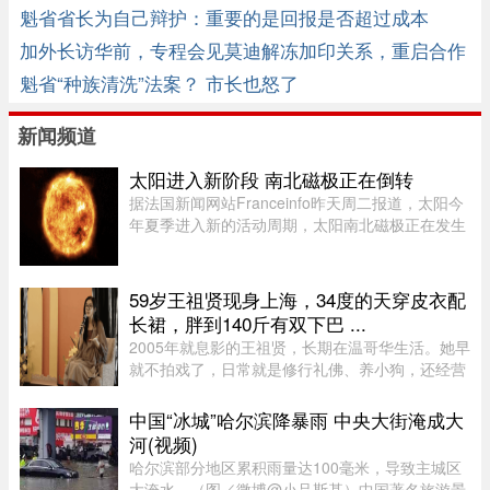
魁省省长为自己辩护：重要的是回报是否超过成本
加外长访华前，专程会见莫迪解冻加印关系，重启合作
魁省“种族清洗”法案？ 市长也怒了
新闻频道
太阳进入新阶段 南北磁极正在倒转
据法国新闻网站Franceinfo昨天周二报道，太阳今
年夏季进入新的活动周期，太阳南北磁极正在发生
倒转。这一现象大约每11年出现一次。在太阳活动
达到峰值时，太阳两极会交换位置：北磁极转变为
南磁极，南磁极则转变为北 ...
59岁王祖贤现身上海，34度的天穿皮衣配
长裙，胖到140斤有双下巴 ...
2005年就息影的王祖贤，长期在温哥华生活。她早
就不拍戏了，日常就是修行礼佛、养小狗，还经营
了一家艾灸馆。每次回国基本都是参加艾灸相关的
活动。8月5日，网友在上海机场偶遇王祖贤。34度
中国“冰城”哈尔滨降暴雨 中央大街淹成大
的天气穿着皮衣外套配长裙 ...
河(视频)
哈尔滨部分地区累积雨量达100毫米，导致主城区
大淹水。（图／微博@小吕斯基）中国著名旅游景