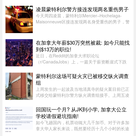
网站。图片来源：Pexels，作者：Negative Space
虽然有些旅游类网站是加拿大本地公司，但许多并
凌晨蒙特利尔警方接连发现两名重伤男子
非如此，即使你要前往加拿 ...
今天周四凌晨，蒙特利尔Mercier–Hochelaga-
Maisonneuve区接连发现两名身受重伤的男子，警
方目前正在调查事件经过。蒙特利尔警方
（SPVM）表示，尚无法确认两人受伤的具体原
因，也不确定是否涉及武器。警方发言人Flor ...
在加拿大年薪$30万突然被裁: 如今只能找
到$13万的职位!
近日，在Reddit的加拿大求职论坛
（r/CanadaJobs）上，一篇关于薪资断崖式下跌
的帖子引发了广泛关注和热烈讨论。发帖人
（OP）表示，自己刚被裁员，此前的年薪高达30
蒙特利尔这场可疑火灾已被移交纵火调查
万加元，但如今重返求职市场时却无奈地发现，同
组
类岗 ...
上周发生的一起波及当地清真寺的疑火案目前已正
式移交给蒙特利尔警方纵火调查组接手。上周五凌
晨 2 点左右，约 50 名消防员接报赶往蒙特利尔
Côte-des-Neiges–Notre-Dame-de-Grâce 区的
回国玩一个月? 从JK到小学, 加拿大公立
Courtrai Avenue，停在两 ...
学校请假避坑指南!
如今飞趟国内，机票动辄大几千加币。对于许多加
拿大华人家长来说，既然要经历十几个小时的长途
飞行倒时差，只回去一两周绝对是“血亏”。因此，