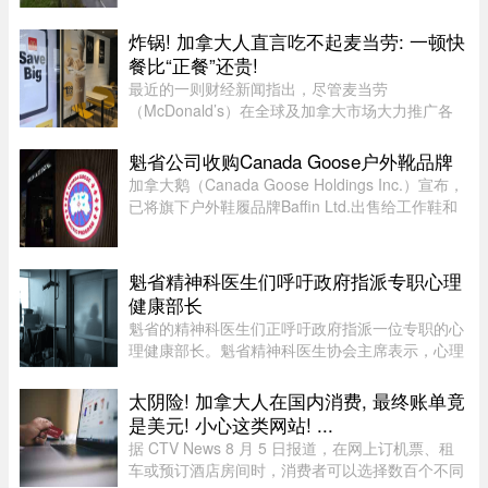
7时45分左右，地点为20号高速公路第635公里
处。目前事故具体原因尚未公布 ...
炸锅! 加拿大人直言吃不起麦当劳: 一顿快
餐比“正餐”还贵!
最近的一则财经新闻指出，尽管麦当劳
（McDonald’s）在全球及加拿大市场大力推广各
类“超值套餐”（Value Meals），但其销售额增长速
度依然出现了明显的放缓。图片来源：Global
魁省公司收购Canada Goose户外靴品牌
News这一现象在加拿大知名社区论坛 r/ ...
加拿大鹅（Canada Goose Holdings Inc.）宣布，
已将旗下户外鞋履品牌Baffin Ltd.出售给工作鞋和
军用鞋制造商L.P. Royer Inc.。加拿大鹅没有透露
此次交易的金额和具体条款，但表示，出售Baffin
旨在简化运营模式，将更 ...
魁省精神科医生们呼吁政府指派专职心理
健康部长
魁省的精神科医生们正呼吁政府指派一位专职的心
理健康部长。魁省精神科医生协会主席表示，心理
健康部长有助于统筹协调政府各部门的行动，并确
保心理健康问题在选举周期之后依然能被列为优先
太阴险! 加拿大人在国内消费, 最终账单竟
事项。在蒙特利尔无家可归 ...
是美元! 小心这类网站! ...
据 CTV News 8 月 5 日报道，在网上订机票、租
车或预订酒店房间时，消费者可以选择数百个不同