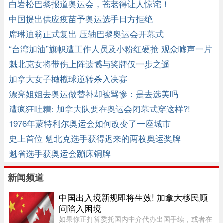
牌
白岩松巴黎报道奥运会，苍老得让人惊诧！
中国提出供应疫苗予奥运选手日方拒绝
席琳迪翁正式复出 压轴巴黎奥运会开幕式
“台湾加油”旗帜遭工作人员及小粉红硬抢 观众嘘声一片
魁北克女将带伤上阵遗憾与奖牌仅一步之遥
加拿大女子橄榄球逆转杀入决赛
漂亮姐姐去奥运做替补却被骂惨：是去选美吗
遭疯狂吐糟: 加拿大队要在奥运会闭幕式穿这样?!
1976年蒙特利尔奥运会如何改变了一座城市
史上首位 魁北克选手获得迟来的两枚奥运奖牌
魁省选手获奥运会蹦床铜牌
新闻频道
中国出入境新规即将生效! 加拿大移民顾
问陷入困境
如果你正打算委托国内中介代办出国手续，或者在