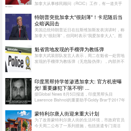
加拿大从事移民顾问（RCIC）工作，有一道关乎
法律责任的新规，你不得不提前知道。国务院令第
841 号——《国务院关于出境入境管理的规定》
特朗普突批加拿大"很刻薄"！卡尼随后当
——已于 2026 年 7 月 22 日 ...
众暗讽回击
美国总统特朗普近日在拉斯维加斯发表演讲时，称
加拿大“很刻薄”，但同时表示“我爱加拿大人”。图
源：PBS周三，特朗普在拉斯维加斯的 Red Rock
Casino Resort Spa 发表演讲，宣传华盛顿的经济
魁省营地发现的手榴弹为教练弹
议程。他在发言中谈到 ...
加拿大武装部队发言人表示，周二在魁省一处营地
发现的手榴弹为教练弹（无危险伪弹），内部并不
含有炸药。Abygail Bourgault-Lévesque 表示，在
专家团队确认该手榴弹对公众不构成危险后，已将
其运往 Valcartier 军事 ...
印度黑帮持学签渗透加拿大: 官方机密曝
光! 重要嫌犯下落不明! ...
据Global News 8月5日报道，印度黑帮头目
Lawrence Bishnoi的重要助手Goldy Brar于2017年
来到加拿大，表面上是前往BC省Kamloops的
Thompson Rivers University就读。但记录显示，
蒙特利尔唐人街迎来重大计划
目前“无法确认”他是否真的上过课。实 ...
为了改善蒙特利尔唐人街的生活环境，市政府官员
今天周二公布了一系列措施，包括派遣专门清洁