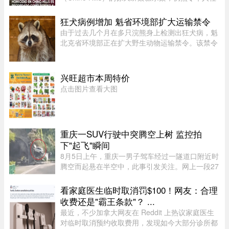
区处于惶恐之中，随着越来越多认识当事人的人士
爆料，这起案件的动机似乎正在明朗。根据最新消
狂犬病例增加 魁省环境部扩大运输禁令
息显示，凶手博正峰（Zhengfeng ...
由于过去几个月在多只浣熊身上检测出狂犬病，魁
北克省环境部正在扩大野生动物运输禁令。该禁令
原本限制在 Montérégie 和 Eastern Townships 地
区运输浣熊、红狐、灰狐、条纹臭鼬和郊狼，自周
五起延伸至 Centre-du- ...
兴旺超市本周特价
点击图片查看大图
重庆一SUV行驶中突腾空上树 监控拍
下"起飞"瞬间
8月5日上午，重庆一男子驾车经过一隧道口附近时
腾空而起悬在半空中，此事引发关注。网上一段27
秒行车记录仪显示，一辆白色SUV行驶在中间车
道，其前方右边是一处转弯，前端左侧是一个隧道
看家庭医生临时取消罚$100！网友：合理
口，当车驶至该隧道口附近时 ...
收费还是"霸王条款"？ ...
最近，不少加拿大网友在 Reddit 上热议家庭医生
对临时取消预约收取费用，发现如今大部分诊所都