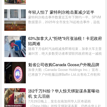
队，以及成立当地社区联盟。蒙特利尔市执行委员
会主席、Saint-Jacques区议员Claude Pinard表
示：“我们正在把承诺变成行动 ...
年轻人怕了 蒙特利尔枪击案减少近半
蒙特利尔枪击事件数量近五年下降约一半。SPVM
数据显示，2025年全市发生76起枪击事件，远低
于2021年暴力枪案高峰期的145起。专家认为，社
会恢复稳定、警方打击帮派行动，以及青少年意识
到持枪犯罪可能面临严厉刑罚， ...
63%加拿大人"拒绝"9月涨油税！卡尼政府
陷两难
随着下月临时汽油税减免即将结束，加拿大车主普
遍叫苦，绝大多数受访者希望联邦政府将这一减税
政策永久化。由加拿大纳税人联盟委托 Leger 民调
公司进行的最新调查显示，63% 的加拿大人希望总
魁省公司收购Canada Goose户外靴品牌
理卡尼（Mark Carney）将 ...
加拿大鹅（Canada Goose Holdings Inc.）宣布，
已将旗下户外鞋履品牌Baffin Ltd.出售给工作鞋和
军用鞋制造商L.P. Royer Inc.。加拿大鹅没有透露
此次交易的金额和具体条款，但表示，出售Baffin
旨在简化运营模式，将更 ...
涉2千万纠纷？华人惊天绑架谋杀案曝动
机 女儿泪崩
7月29日晚上，发生在南加州华人区奇诺岗
（Chino Hills）的惊天绑架谋杀案，仍然令华人社