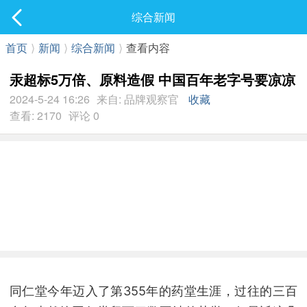
社区
综合新闻
最新发表
首页
⟩
新闻
⟩
综合新闻
⟩
查看内容
汞超标5万倍、原料造假 中国百年老字号要凉凉
2024-5-24 16:26
来自: 品牌观察官
收藏
查看: 2170
评论 0
同仁堂今年迈入了第355年的药堂生涯，过往的三百