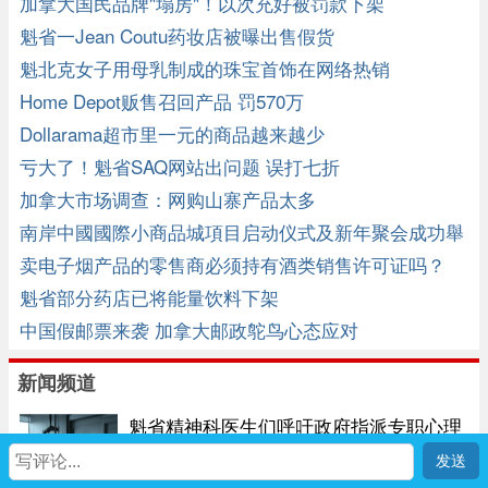
加拿大国民品牌"塌房"！以次充好被罚款下架
魁省一Jean Coutu药妆店被曝出售假货
魁北克女子用母乳制成的珠宝首饰在网络热销
Home Depot贩售召回产品 罚570万
Dollarama超市里一元的商品越来越少
亏大了！魁省SAQ网站出问题 误打七折
加拿大市场调查：网购山寨产品太多
南岸中國國際小商品城項目启动仪式及新年聚会成功舉
辦
卖电子烟产品的零售商必须持有酒类销售许可证吗？
魁省部分药店已将能量饮料下架
中国假邮票来袭 加拿大邮政鸵鸟心态应对
新闻频道
魁省精神科医生们呼吁政府指派专职心理
健康部长
首页
我
社区
生活
魁省的精神科医生们正呼吁政府指派一位专职的心