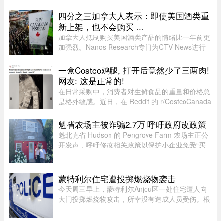
局（DPJ）安置照顾的女孩。52岁的寄养家庭母亲
Josée Pelletier表示，一家人原定周一返程，却在
四分之三加拿大人表示：即使美国酒类重
起飞前数小时收到航班取消 ...
新上架，也不会购买 ...
加拿大人抵制购买美国酒类产品的情绪比一年前更
加强烈。Nanos Research专门为CTV News进行
的一项最新民调显示，近四分之三（74%）的加拿
大人表示，即使美国酒类重新摆上货架，他们也不
一盒Costco鸡腿, 打开后竟然少了三两肉!
太可能购买。 ...
网友: 这是正常的!
在日常采购中，消费者对生鲜食品的重量和价格总
是格外敏感。近日，在 Reddit 的 r/CostcoCanada
板块上，一位网友分享了自己的购物疑惑：在
Costco 购买的 Kirkland 无骨鸡腿肉，去掉包装后
魁省农场主被诈骗2.7万 呼吁政府改政策
称重，竟然比标签上的重量 ...
魁北克省 Hudson 的 Pengrove Farm 农场主正公
开发声，呼吁修改相关政策以保护小企业免受“买
家诈骗”，他们因一家诈骗性质的餐饮公司而损失
了价值 2.7 万元的货品。今年 4 月，由 Alana
Cosgrove 和 Matt Penney 夫 ...
蒙特利尔住宅遭投掷燃烧物袭击
今天周三早上，蒙特利尔Anjou区一处住宅遭人向
大门投掷燃烧物攻击，所幸没有造成人员受伤。根
据蒙特利尔警方（SPVM）初步消息，事件发生在
早上7点左右。一名男子疑似来到位于place de