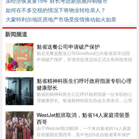
加经济恢复要15年 财长考虑新措施抑制楼市
如何在不多交税的情况下将物业转给亲人？
大蒙特利尔地区房地产市场受疫情推动如火如荼
新闻频道
魁省送餐公司申请破产保护
魁北克餐盒配送公司Goodfood已向魁省高等法院
申请破产保护，并请求批准启动正式出售和投资招
募程序。公司昨天周二根据联邦《公司债权人安排
法》（CCAA）提交申请，同时要求任命Raymond
Chabot Inc.担任监督机构。此 ...
魁省精神科医生们呼吁政府指派专职心理
健康部长
魁省的精神科医生们正呼吁政府指派一位专职的心
理健康部长。魁省精神科医生协会主席表示，心理
健康部长有助于统筹协调政府各部门的行动，并确
保心理健康问题在选举周期之后依然能被列为优先
WestJet航班取消，魁省14人家庭滞留墨
事项。在蒙特利尔无家可归 ...
西哥
由于WestJet取消航班，一个来自魁省的14人家庭
目前被困在墨西哥，其中包括5名由魁省青年保护