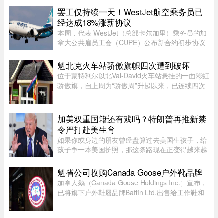
Bellefontaine、靠近avenue de ...
罢工仅持续一天！WestJet航空乘务员已
经达成18%涨薪协议
本周，代表 WestJet（总部卡尔加里）乘务员的加
拿大公共雇员工会（CUPE）公布新合约初步协议
内容：未来三年工资总涨幅超过 18%；新增"值勤
时段津贴"，地面工作也获补偿；休息时间增加；
魁北克火车站骄傲旗帜四次遭到破坏
餐食和制服津贴上调；其他一系 ...
位于蒙特利尔以北Val-David火车站悬挂的一面彩虹
骄傲旗，自上周为“骄傲周”升起以来，已连续四次
遭到人为破坏。彩虹旗于7月27日首次悬挂，随后
接连被毁、被扯下焚烧，市政府数次重新安装，8
月5日还加装了监控摄像头 ...
加美双重国籍还有戏吗？特朗普再推新禁
令严打赴美生育
如果你或身边的朋友曾经盘算过去美国生孩子，给
孩子争一本美国护照，那这条路现在正变得越来越
难走。图源：globalnews特朗普在白宫椭圆形办公
室签署新行政令，再一次向"生育旅游"开刀。"他们
魁省公司收购Canada Goose户外靴品牌
把出生公民权变成了一个 ...
加拿大鹅（Canada Goose Holdings Inc.）宣布，
已将旗下户外鞋履品牌Baffin Ltd.出售给工作鞋和
军用鞋制造商L.P. Royer Inc.。加拿大鹅没有透露
此次交易的金额和具体条款，但表示，出售Baffin