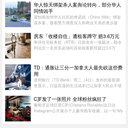
旨在简化运营模式，将更 ...
华人惊天绑架杀人案舆论转向，部分华人
同情凶手
震惊南加州华人社区的奇诺岗（Chino Hills）绑架
谋杀案，随着警方调查深入和商业关系的逐步披
露，再加上熟悉彼此的华人“小道消息”，在华人圈
中的舆论风向开始出现微妙变化。部分华人社区成
房东「收楼自住」遭租客蹲守 赔3.6万元
员开始对已遭警方击毙的 ...
卑诗住宅租务处（RTB）日前发布一项裁决，勒令
列治文一名房东必须向其前租客赔偿超过3.6万
元。这起纠纷源于房东先前以「全家将从海外搬回
加拿大居住」为由驱逐租客，事后却被揭穿该物业
闲置整整一年无人入住，因而遭 ...
TD：通胀让三分一加拿大人最先砍这些费
用
道明银行（TD Bank）周二（4日）发布的最新调
查显示，日益高涨的生活成本已让加拿大民众不堪
重负，许多人正考虑缩减或取消保险计划。据
Global News报道，道明保险（TD Insurance）的
C罗发了一张照片 全球粉丝疯狂了
数据指出，33%的加拿大民众为了节 ...
葡萄牙足球巨星C罗(Cristiano Ronaldo)近日在
Instagram公开展示个人豪华跑车收藏，以一句“My
toys（我的玩具）”搭配多张照片，引发全球球迷热
议。画面中集结超过40辆来自Ferrari、Rolls-
Royce、McLaren、Bugatti等 ...