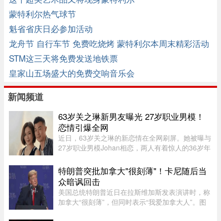
蒙特利尔热气球节
魁省省庆日必参加活动
龙舟节 自行车节 免费吃烧烤 蒙特利尔本周末精彩活动
STM这三天将免费发送地铁票
皇家山五场盛大的免费交响音乐会
新闻频道
63岁关之琳新男友曝光 27岁职业男模！
恋情引爆全网
近日，63岁关之琳的新恋情在全网刷屏。她被曝与
27岁职业男模Johan相恋，两人有着惊人的36岁年
龄差。最有话题度的是，男方经纪人大方出面承
认，作为当事人的关之琳却始终保持沉默，既不承
特朗普突批加拿大"很刻薄"！卡尼随后当
认也不否认，这份淡定态度， ...
众暗讽回击
美国总统特朗普近日在拉斯维加斯发表演讲时，称
加拿大“很刻薄”，但同时表示“我爱加拿大人”。图
源：PBS周三，特朗普在拉斯维加斯的 Red Rock