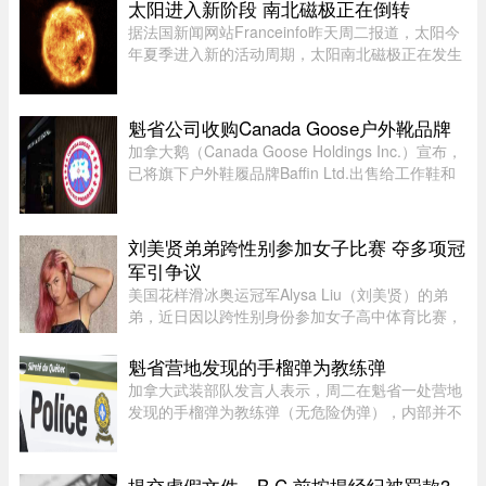
Casino Resort Spa 发表演讲，宣传华盛顿的经济
太阳进入新阶段 南北磁极正在倒转
议程。他在发言中谈到 ...
据法国新闻网站Franceinfo昨天周二报道，太阳今
年夏季进入新的活动周期，太阳南北磁极正在发生
倒转。这一现象大约每11年出现一次。在太阳活动
达到峰值时，太阳两极会交换位置：北磁极转变为
南磁极，南磁极则转变为北 ...
魁省公司收购Canada Goose户外靴品牌
加拿大鹅（Canada Goose Holdings Inc.）宣布，
已将旗下户外鞋履品牌Baffin Ltd.出售给工作鞋和
军用鞋制造商L.P. Royer Inc.。加拿大鹅没有透露
此次交易的金额和具体条款，但表示，出售Baffin
旨在简化运营模式，将更 ...
刘美贤弟弟跨性别参加女子比赛 夺多项冠
军引争议
美国花样滑冰奥运冠军Alysa Liu（刘美贤）的弟
弟，近日因以跨性别身份参加女子高中体育比赛，
在美国引发广泛争议。据报道，Jaylin Liu此前名叫
Joshua，后来认同为女性，并开始代表加州高中参
魁省营地发现的手榴弹为教练弹
加女子体育赛事。自2025 ...
加拿大武装部队发言人表示，周二在魁省一处营地
发现的手榴弹为教练弹（无危险伪弹），内部并不
含有炸药。Abygail Bourgault-Lévesque 表示，在
专家团队确认该手榴弹对公众不构成危险后，已将
其运往 Valcartier 军事 ...
提交虚假文件，B.C.前按揭经纪被罚款3