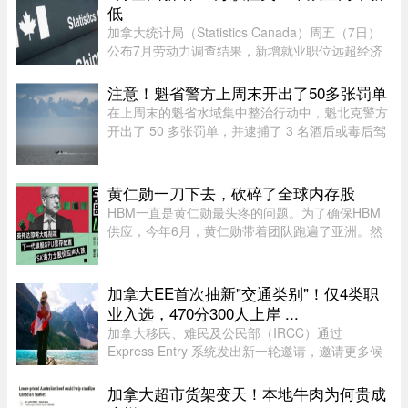
怪的现象——好些身家不菲 ...
低
加拿大统计局（Statistics Canada）周五（7日）
公布7月劳动力调查结果，新增就业职位远超经济
师预期，失业率亦跌至两年来最低水平。统计局数
据显示，7月新增职位达75,000个，远高于路透社
注意！魁省警方上周末开出了50多张罚单
（Reuters）经济师预测的15, ...
在上周末的魁省水域集中整治行动中，魁北克警方
开出了 50 多张罚单，并逮捕了 3 名酒后或毒后驾
驶船只的嫌疑人。作为一项统筹协调的航海安全专
项行动的一部分，包括蒙特利尔警方（SPVM）在
内的多支魁省警力在 8 月 1 ...
黄仁勋一刀下去，砍碎了全球内存股
HBM一直是黄仁勋最头疼的问题。为了确保HBM
供应，今年6月，黄仁勋带着团队跑遍了亚洲。然
而黄仁勋的态度突然发生了改变，在8月7号，黄仁
勋大手一挥，英伟达大幅削减下一代旗舰GPU
Rubin Ultra的显存配置。根据爆料， ...
加拿大EE首次抽新"交通类别"！仅4类职
业入选，470分300人上岸 ...
加拿大移民、难民及公民部（IRCC）通过
Express Entry 系统发出新一轮邀请，邀请更多候
选人申请永久居民。图片来源：Pexels，作者：
Andre Furtado在本次抽选中，移民部针对全新的
加拿大超市货架变天！本地牛肉为何贵成
交通类别（Transport category）发出 ...