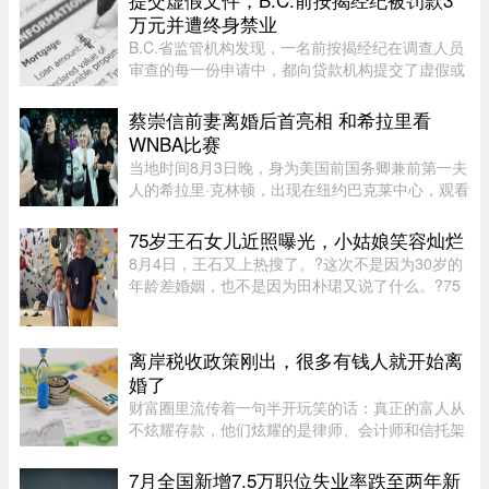
万元并遭终身禁业
B.C.省监管机构发现，一名前按揭经纪在调查人员
审查的每一份申请中，都向贷款机构提交了虚假或
具有误导性的信息，因此被终身禁止重返该行业。
蔡崇信前妻离婚后首亮相 和希拉里看
WNBA比赛
当地时间8月3日晚，身为美国前国务卿兼前第一夫
人的希拉里·克林顿，出现在纽约巴克莱中心，观看
一场WNBA的比赛，纽约自由队迎战西雅图风暴
队。主场作战的纽约自由队最终以 95-83 获胜，位
75岁王石女儿近照曝光，小姑娘笑容灿烂
列总积分榜第七位，而风暴 ...
8月4日，王石又上热搜了。?这次不是因为30岁的
年龄差婚姻，也不是因为田朴珺又说了什么。?75
岁的老人推到了风口浪尖。?照片里，6岁的小姑娘
笑得眼睛弯弯，和王石一个模子刻出来的。 父女俩
都穿着攀岩装备，在岩壁上 ...
离岸税收政策刚出，很多有钱人就开始离
婚了
财富圈里流传着一句半开玩笑的话：真正的富人从
不炫耀存款，他们炫耀的是律师、会计师和信托架
构师的电话号码。这三个号码平时藏在通讯录最深
处，轻易不拨。可最近这段日子，笔者听说一个奇
7月全国新增7.5万职位失业率跌至两年新