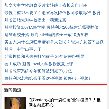
加拿大中学性教育图片太辣眼！省长亲自叫停
最低门槛都不要了？魁省再次降低教师录取标准 教育
界不满
魁省团结党对学校提出一项新法案
魁省投资3.67亿修学校 蒙特利尔200栋建筑需要翻修
魁省返校开始 政府为难民的孩子开放10所学校
美国人为什么疯狂申请加拿大公民？能为子女省下巨额
学费和学贷 ...
魁省一中学出事儿了
经常挨揍和从未被打的孩子 20年后差距明显
罢工成功 魁省Laval大学教授恢复上课
魁省教育系统今年预算被消减了6.7亿
蒙特利尔老师给孩子看这种视频 被停职（视频）
新闻频道
在Costco买的一袋红薯"全军覆没"! 大批
网友彻底死心!