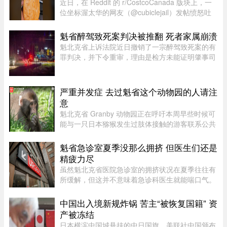
近日，在 Reddit 的 r/CostcoCanada 版块上，一
位坐标渥太华的网友（@cubiclejail）发帖愤怒吐
槽了自己在 Costco 购买的一袋红薯，迅速引发了
数百位加拿大网友的激烈共鸣与讨论。这原本只是
魁省醉驾致死案判决被推翻 死者家属崩溃
一句日常的抱怨，却意外演 ...
魁北克省上诉法院近日撤销了一宗醉驾致死案的有
罪判决，并下令重审，理由是检方未能证明肇事司
机的醉酒状态与致命车祸存在足够直接的因果关
系。事故发生于2020年8月27日晚，43岁的
Yannick Potvin驾驶踏板车行驶在Sai ...
严重并发症 去过魁省这个动物园的人请注
意
魁北克省 Granby 动物园正在呼吁本周早些时候可
能与一只日本猕猴发生过肢体接触的游客联系公共
卫生部门。此前，一名游客在该动物园被猕猴抓
伤。猕猴可能会携带 B 型疱疹病毒（Herpes B
魁省急诊室夏季没那么拥挤 但医生们还是
virus）。这种病毒在人体内极 ...
精疲力尽
虽然魁北克省医院急诊室的拥挤状况在夏季往往有
所缓解，但这并不意味着急诊科医生就能喘口气。
魁北克急诊医生协会（AMUQ）主席 Marie-Maud
Couture 医生指出，近年来急诊医生的工作负担不
中国出入境新规炸锅 苦主“被恢复国籍” 资
断加重，我们再也无法沿用“ ...
产被冻结
日本横滨中国城悬挂的中日国旗。美联社中国颁布