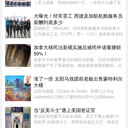
｜芝士咸鱼、野格2026年7月，一张照片引爆了互
联网。上百名孩子挤在一间报告厅里，整齐排成数
列。两边站着照顾他们的阿姨，前方拉着一条横
大曝光！经常罢工 西捷及加航机舱服务员
幅。照片由多益网络官方微博 ...
薪酬到底多少
西捷航空（WestJet）与代表机舱服务员的加拿大
公共雇员工会（CUPE）周一（3日）就新集体合约
达成临时协议，化解了持续多日的工潮危机。根据
西捷航空周一在官网公布的薪酬资料，该公司机舱
加拿大移民法新规实施后难民申请量腰斩
服务员薪酬为每个「薪酬工时 ...
50%！
加拿大今年春季通过的移民法新规，已经对难民申
请数量产生了显著影响。根据最新披露的数据，法
案生效后三个月内，全国仅接获 1.37 万宗难民申
请，较去年同期的 2.78 万宗减少近一半。新法生
涨了一倍 太阳马戏团前老板出售蒙特利尔
效，难民通道收紧今年 3 ...
大楼
太阳马戏团（Cirque du Soleil）前掌门人Guy
Laliberté近日将位于蒙特利尔市中心的Maison
Alcan历史建筑群出售给房地产集团Groupe
Mach，成交价达9300万元。Groupe Mach董事长
当“反美斗士”遇上美国签证官
兼首席执行官Vincent Chiara昨天周四向 ...
要说这世间最可乐的名场面，莫过于网上喊着“打
倒美帝”的激进斗士，乖乖坐在签证大厅，给签证
官赔笑脸递材料。老刘最近发现，简中网上的反美