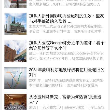
出入境新规定，9月15日起将限制特定国民出入
境，借此维护国家主权与安全，不料还没上路就有
苦主现身说法，从日本回国竟被无来由限制“10年
加拿大新外国影响力登记制度生效：盟友
内不得出境”，多年来在日累 ...
与对手都被纳入监管 ...
加拿大本周正式启动了新的外国影响力登记制度。
尽管这一制度原本针对中国、俄罗斯等传统对手，
但实际上，美国等加拿大最亲密的盟友也被纳入监
管。该制度在立法通过两年后启动实施，旨在通过
加拿大医院Google评分近半为差评！看个
要求相关活动公开申报、设 ...
急诊居然等了16小时
最近一项针对加拿大急症医院 Google 评分的研究
显示，在 2017-2022 年间，研究团队共收集了超
5.3 万条 Google 评论，随机抽取了 1,000 条进行
深入分析。数据显示，47.9% 的评论为负面，远高
2031年蒙特利尔地铁绿线将使用最老旧的
于正面（32.3%）和中立（ ...
列车
2031 年，蒙特利尔绿线的通勤乘客将全天候乘坐
本市最老旧的地铁列车，因为蒙特利尔交通局
（STM）准备在该网络的两条线路之间对调列车。
六年后，当蓝线延长线通车时，STM 将把现代化
从徐波到马斯克，富豪为何热衷“批量造
的 Azur 列车从绿线调往蓝线。作为 ...
人”？
来源｜十点人物志 ID｜sdrenwu撰文 | 于辛巴编辑