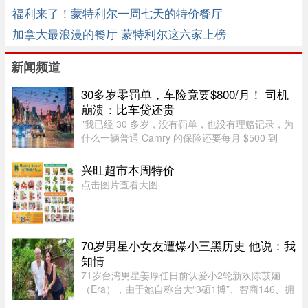
福利来了！蒙特利尔一周七天的特价餐厅
加拿大最浪漫的餐厅 蒙特利尔这六家上榜
新闻频道
30多岁零罚单，车险竟要$800/月！ 司机
崩溃：比车贷还贵
"我已经 30 多岁，没有罚单，也没有理赔记录，为
什么一辆普通 Camry 的保险还要每月 $500 到
$800？"一名多伦多网友近日在 Reddit 发帖称，自
己找过保险经纪、直接联系过保险公司，也使用了
兴旺超市本周特价
多个比价网站，得到的报价 ...
点击图片查看大图
70岁男星小女友遭爆小三黑历史 他说：我
知情
71岁台湾男星姜厚任日前认爱小2轮新欢陈苡㛤
（Era），由于她自称台大“3硕1博”、智商146、拥
5家公司，曾在美国高科技产业工作18年，且具通