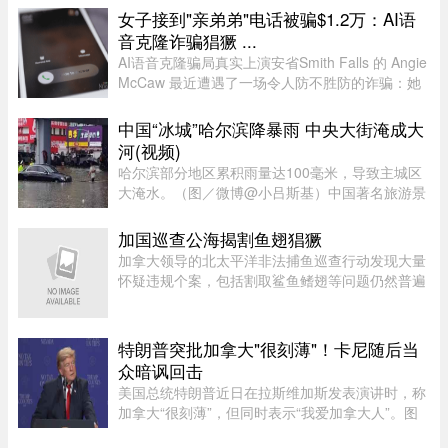
灵异能，3岁就认出姜厚任，时隔39年“重逢”，彼
女子接到"亲弟弟"电话被骗$1.2万：AI语
此有七世情缘，离奇的相恋 ...
音克隆诈骗猖獗 ...
AI语音克隆骗局真实上演安省Smith Falls 的 Angie
McCaw 最近遭遇了一场令人防不胜防的诈骗：她
接到一通自称为弟弟 Mike 的电话，对方不仅准确
叫出了她弟弟的名字，连声音都几乎一模一
中国“冰城”哈尔滨降暴雨 中央大街淹成大
样。"电话那头听起来真的就是我 ...
河(视频)
哈尔滨部分地区累积雨量达100毫米，导致主城区
大淹水。（图／微博@小吕斯基）中国著名旅游景
点哈尔滨，4日中午突然降下暴雨。部分地区累积
雨量达100毫米，导致主城区大淹水。游客最爱逛
加国巡查公海揭割鱼翅猖獗
的中央大街，也积水严重。民众 ...
加拿大领导的北太平洋非法捕鱼巡查行动发现大量
怀疑违规个案，包括割取鲨鱼鳍翅等问题仍然普遍
存在。加拿大渔业及海洋部周四（6日）公布，执
法人员近期在公海登船搜查30艘渔船，共发现52宗
可能违规个案；去年则在检 ...
特朗普突批加拿大"很刻薄"！卡尼随后当
众暗讽回击
美国总统特朗普近日在拉斯维加斯发表演讲时，称
加拿大“很刻薄”，但同时表示“我爱加拿大人”。图
源：PBS周三，特朗普在拉斯维加斯的 Red Rock