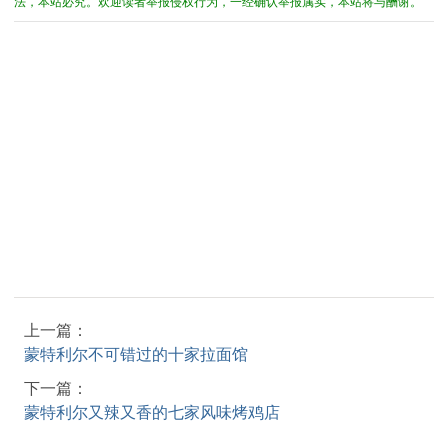
法，本站必究。欢迎读者举报侵权行为，一经确认举报属实，本站将与酬谢。
上一篇：
蒙特利尔不可错过的十家拉面馆
下一篇：
蒙特利尔又辣又香的七家风味烤鸡店