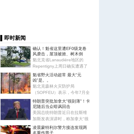
▌即时新闻
确认！魁省这里遭EF0级龙卷
风袭击，屋顶被掀、树木倒
魁北克省Lanaudière地区的
Repentigny上周日确实遭遇了
一场龙卷风袭击。加拿大北方
魁省野火活动超常 最大“元
龙
凶”是。。
魁北克森林火灾防护局
（SOPFEU）表示，今年7月全
省野火活动高于往年平均水
特朗普突批加拿大"很刻薄"！卡
平，主要原
尼随后当众暗讽回击
美国总统特朗普近日在拉斯维
加斯发表演讲时，称加拿大“很
刻薄”，但同时表示“我爱加
凌晨蒙特利尔警方接连发现两
名重伤男子