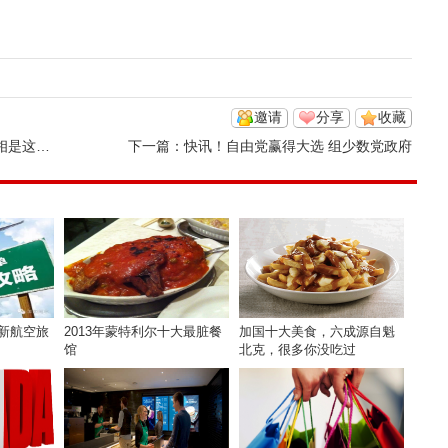
邀请
分享
收藏
这样的
下一篇：
快讯！自由党赢得大选 组少数党政府
新航空旅
2013年蒙特利尔十大最脏餐
加国十大美食，六成源自魁
馆
北克，很多你没吃过