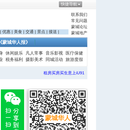
快捷导航
联系我们
常见问题
蒙城论坛
|
优惠
|
美食
|
交通
|
景点
|
接送
|
蒙城地产
《蒙城华人报》
身
休闲娱乐
凡人常事
音乐影视
医疗保健
业
税务福利
摄影美术
同城活动
旅游度假
租房买房买生意上iU91