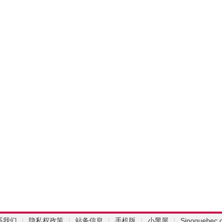
系我们
|
隐私权政策
|
站务信息
|
手机版
|
小黑屋
|
Sinoquebec.