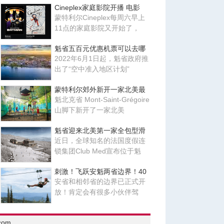
Cineplex家庭影院开播 电影
蒙特利尔Cineplex每周六早上
11点的家庭影院又开始了，
魁省五百元优惠机票可以去哪
2022年6月1日起，魁省政府推
出了“空中准入地区计划”
蒙特利尔郊外新开一家北美最
魁北克省 Mont-Saint-Grégoire
山脚下新开了一家北美
魁省迎来北美第一家全包型滑
近日，全球知名的法国度假连
锁集团Club Med宣布位于魁
刺激！飞跃安魁两省边界！40
安省和相邻省的边界已正式开
放！肯定会有很多小伙伴驾
com