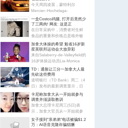
今天周四凌晨，蒙特利尔
Mercier–Hochelaga-
Maisonneuve区接连发现两名
一盒Costco鸡腿, 打开后竟然少
身受重伤的男子
了三两肉! 网友: 这是正
在日常采购中，消费者对生鲜
食品的重量和价格总是格外敏
感。近日，在 Reddit 的 r/Cos
加拿大体操的希望 魁省16岁新
星英联邦运动会大放异彩
来自Salaberry-de-Valleyfield的
16岁体操运动员Lia-Monica
Fontaine近日接受CBC《Dayb
TD：通胀让三分一加拿大人最
先砍这些费用
道明银行（TD Bank）周二（4
日）发布的最新调查显示，日
益高涨的生活成本已让加拿大
卡尼称加拿大从一开始就参与
民
调查并须汲取教训
加拿大总理卡尼周三(5日)表
示，加拿大官员从一开始就参
与了对一名被指控在北约军事
女子接到"亲弟弟"电话被骗$1.2
总
万：AI语音克隆诈骗猖獗