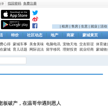
找回密码
免费注册
登
|
租房
|
售房
|
生意
|
就业
|
活动
活
特价
社区动态
地产
商家
蒙城黄页
费心得
蒙城车事
美食美味
电脑电讯
宠物天地
交友联谊
体育健
在蒙城
育儿话题
网际说法
留学移民
理财投资
就业经商
蒙城物
录
老板破产，在温哥华遇到恩人