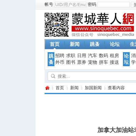
帐号
密码
首页
新闻
跳蚤
论坛
生
招聘
求职
日用
汽车
数码
租房
消
跳
论
蚤
坛
外币
图书
票券
宠物
拼车
接送
学
首页
新闻
加国新闻
查看内容
蒙
›
›
›
›
加拿大加油站