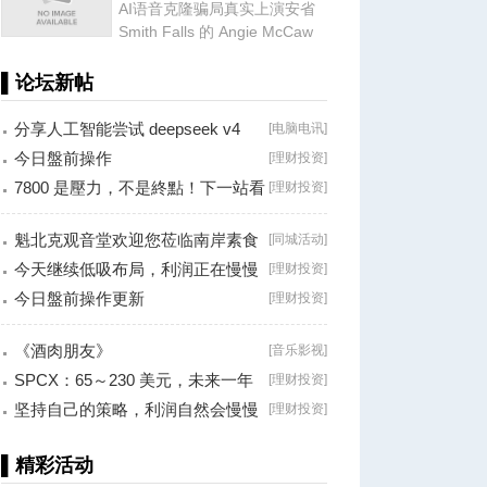
AI语音克隆骗局真实上演安省
Smith Falls 的 Angie McCaw
最近遭遇了一场令人防不胜防
▌论坛新帖
分享人工智能尝试 deepseek v4
[
电脑电讯
]
falsh, 据说
今日盤前操作
[
理财投资
]
7800 是壓力，不是終點！下一站看
[
理财投资
]
8000？
魁北克观音堂欢迎您莅临南岸素食
[
同城活动
]
分享会！
今天继续低吸布局，利润正在慢慢
[
理财投资
]
兑现！
今日盤前操作更新
[
理财投资
]
《酒肉朋友》
[
音乐影视
]
SPCX：65～230 美元，未来一年
[
理财投资
]
最大的机会？
坚持自己的策略，利润自然会慢慢
[
理财投资
]
累积！
▌精彩活动