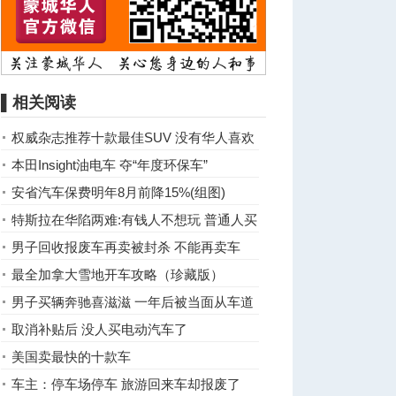
▌相关阅读
权威杂志推荐十款最佳SUV 没有华人喜欢
的那款
本田Insight油电车 夺“年度环保车”
安省汽车保费明年8月前降15%(组图)
特斯拉在华陷两难:有钱人不想玩 普通人买
不起
男子回收报废车再卖被封杀 不能再卖车
最全加拿大雪地开车攻略（珍藏版）
男子买辆奔驰喜滋滋 一年后被当面从车道
上拖走
取消补贴后 没人买电动汽车了
美国卖最快的十款车
车主：停车场停车 旅游回来车却报废了