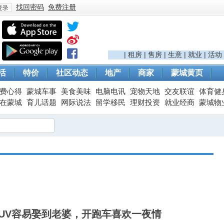
找回密码
免费注册
登
|
租房
|
售房
|
生意
|
就业
|
活动
活
特价
社区动态
地产
商家
蒙城黄页
费心得
蒙城车事
美食美味
电脑电讯
宠物天地
交友联谊
体育健
在蒙城
育儿话题
网际说法
留学移民
理财投资
就业经商
蒙城物
录
UV容易娶到老婆，开跑车喜欢一夜情