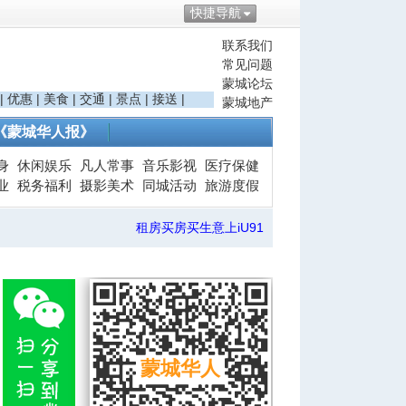
快捷导航
联系我们
常见问题
蒙城论坛
|
优惠
|
美食
|
交通
|
景点
|
接送
|
蒙城地产
《蒙城华人报》
身
休闲娱乐
凡人常事
音乐影视
医疗保健
业
税务福利
摄影美术
同城活动
旅游度假
租房买房买生意上iU91