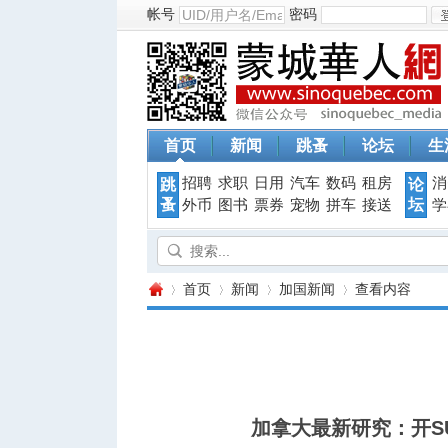
帐号
密码
首页
新闻
跳蚤
论坛
生
招聘
求职
日用
汽车
数码
租房
消
跳
论
蚤
坛
外币
图书
票券
宠物
拼车
接送
学
首页
新闻
加国新闻
查看内容
蒙
›
›
›
›
加拿大最新研究：开S