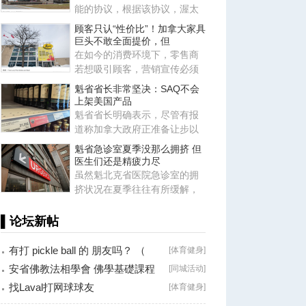
能的协议，根据该协议，渥太
华将同意满足特朗普政府提出
顾客只认“性价比”！加拿大家具
的
巨头不敢全面提价，但
在如今的消费环境下，零售商
若想吸引顾客，营销宣传必须
突出“物有所值”。在这种情况
魁省省长非常坚决：SAQ不会
上架美国产品
魁省省长明确表示，尽管有报
道称加拿大政府正准备让步以
满足美国部分诉求（包括取消
魁省急诊室夏季没那么拥挤 但
针
医生们还是精疲力尽
虽然魁北克省医院急诊室的拥
挤状况在夏季往往有所缓解，
但这并不意味着急诊科医生就
能
▌论坛新帖
有打 pickle ball 的 朋友吗？ （
[
体育健身
]
Brossard
安省佛教法相學會 佛學基礎課程
[
同城活动
]
（第二十八
找Laval打网球球友
[
体育健身
]