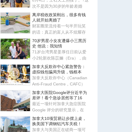
8月4日，王石又上热搜了。?这
次不是因为30岁的年龄差婚
姻，也不是因为田朴珺又说了
离岸税收政策刚出，很多有钱
什
人就开始离婚了
财富圈里流传着一句半开玩笑
的话：真正的富人从不炫耀存
款，他们炫耀的是律师、会计
70岁男星小女友遭爆小三黑历
师
史 他说：我知情
71岁台湾男星姜厚任日前认爱
小2轮新欢陈苡㛤（Era），由
于她自称台大“3硕1博”、智商
加拿大反欺诈中心紧急警告：
虚拟钱包骗局升级，钱根本
加拿大反欺诈中心（Canadian
Anti-Fraud Centre，CAFC）
近日发布最新警告，提醒所有
加拿大医院Google评分近半为
使
差评！看个急诊居然等了16
最近一项针对加拿大急症医院
Google 评分的研究显示，在
2017-2022 年间，研究团队共
加拿大10项贸易让步摆上桌，
换美国下调钢铝汽车关税！
加拿大与美国正在磋商一项可