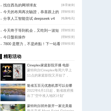
找住西岛的网球球友
[
体育健身
]
今天的布局再次驗證，恭喜跟上的
[
理财投资
]
朋友！
分享人工智能尝试 deepseek v4
[
电脑电讯
]
falsh, 据说
今天终于等到机会，又吃到一波短
[
理财投资
]
线利润！
今日盤前操作
[
理财投资
]
7800 是壓力，不是終點！下一站看
[
理财投资
]
8000？
▌精彩活动
Cineplex家庭影院开播 电影
蒙特利尔Cineplex每周六早上
11点的家庭影院又开始了，
魁省五百元优惠机票可以去哪
2022年6月1日起，魁省政府推
出了“空中准入地区计划”
蒙特利尔郊外新开一家北美最
魁北克省 Mont-Saint-Grégoire