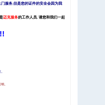
上门服务,但是您的证件的安全会因为我
是
迈克服务
的工作人员
. 请您和我们一起
!!
5 Q! t7 l8 z& u
证。
& c% D4 h( C) x. j" y2 c( I, d3 B
证明。