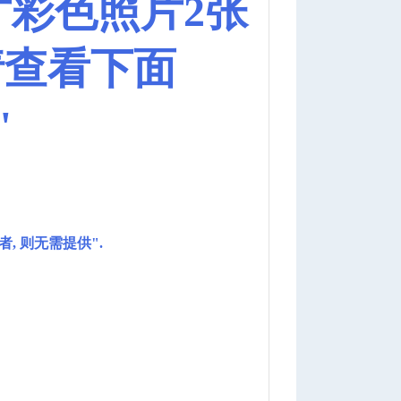
寸彩色照片2张
请查看下面
"
# r' Y" {/ S/ }
, 则无需提供".