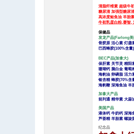
清脂纤维素
超级牛
糖尿清
加强型糖尿
高浓度鲑鱼油
羊胎
牛初乳蛋白粉,
赛智,
保健品
q2 [. {. q( J- r6 s!
发龙产品(Farlong美
骨胶原 活心素 灯盏
巴西蜂胶(100%含量
BEC产品(加拿大)
~. 
保肝素 关节灵 精阳
珊瑚钙 脑白金 葡萄
海豹油 卵磷脂 活力
银杏精 蜂胶(70%含量
海豹鞭 深海鱼油 羊
D' i0 U4 {1 w, S. ~5 w
加拿大产品
" y* M3 ]8 C
前列通 精华素 大蒜
8 K# |/ `4 G$ v
美国产品
6 z% Q* D& a-
液体钙 牛奶钙 深海
芦荟精 羊胎素 螺旋
% n5 i8 g0 K y' a m
纪念品