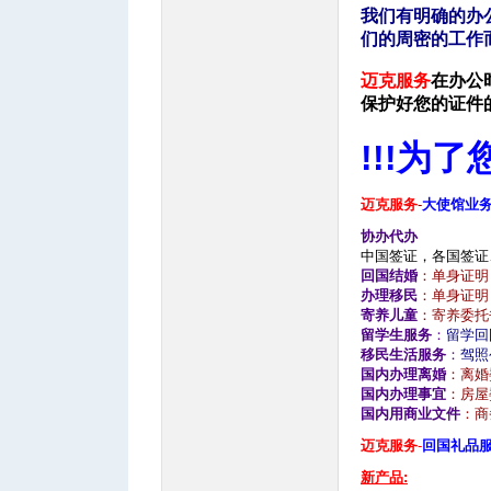
我们有明确的办
们的周密的工作
迈克服务
在办公
保护好您的证件
!!!为
; |- o2 v2 G% h( a
迈克服务
-
大使馆业
, q! \; x: o9 Q! f( {5 M! s0
协办代办
& _! n8 a" S* 
中国签证，各国签证
回国结婚
：单身证明
办理移民
：单身证明
寄养儿童
：寄养委托
留学生服务
：
留学回
移民生活服务
：
驾照
国内办理离婚
：离婚
国内办理事宜
：房屋
国内用商业文件
：商
' y' b7 o8 G9 x& ~. g+ P
迈克服务
-
回国礼品
- R9 {( K& Y' z N! w
新产品: