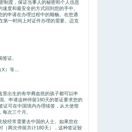
保密制度，保证当事人的秘密和个人信息
的速度和最安全的方式回到您的手中。
您的申请在办理过程中的顺畅。在您遇
在第一时间上对证件办理的需要。迈克
~7 \% o- p$ g6 g
国签证。
5 r; e- f/ m. `7 Z$ I: y3 o$ u
（X）等…
这里出生的有华裔血统的孩子都可以申
国。申请这种停留180天的签证要求您的
签证可在中国境内办理续签，从大使馆
，每次三个月。
4 j7 w; Y6 V* e
比较经常需要去中国的人士。如果您在
时（两次停留共计180天），这种签证较