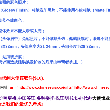
馆照的彩色照片；
) q* e% q% C. r3 |, _2 |: E2 X; N
lossy Finish）相纸洗印照片，不能使用布纹相纸（Matte Fi
淡蓝色或白色；
: I8 Z2 R# w8 v& A' C, O" E
整体效果不能太暗或太亮；
（头像居中）免冠照片，不能佩戴头饰，佩戴眼镜时，眼镜不能
X33mm；头部宽度为21-24mm，头部长度为28-33mm；
、划痕或折痕；
要求而造成延误换发护照的后果由申请者承担。）
您到大使馆取件($10).
品网址
[url="http://www.chinesevisa.ca/gifts"]http://www.chinesevi
8 Q9 G9 D: Q
护照更换,中国签证,各种委托书,证明书.协办代办
大使馆业
全是我们的最优先考虑!