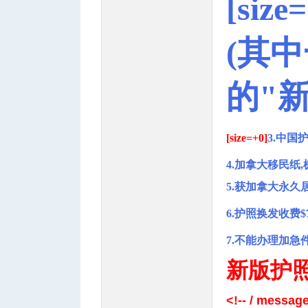
[size
(其
人
的"
[size=+0]
3.中国
4.加拿大移民纸
2 ]& V1 o0 m: j0 }. y; L; 
5.获加拿大永久
网
6.护照换发收费$7
7.不能办理加急件
( a+ u0 F3 ^! p, ^, h9 F+
新版护
% `7 N1 z' H" B( Q6 w: `: 
<!-- / message