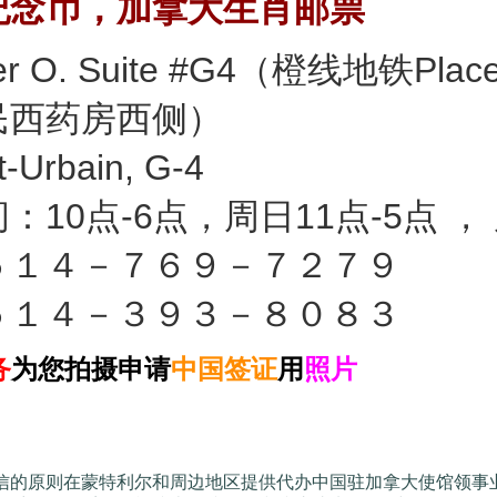
纪念币，加拿大生肖邮票
$ @/ I5 _/ ?+ x& Q, M! |
ger O. Suite #G4（橙线地铁Plac
民西药房西侧）
5 H4 o9 l h! ]( H/ a0 O V* P
-Urbain, G-4
：10点-6点，周日11点-5点 ，
５１４－７６９－７２７９
( S5 x- k4 `- X3 P. 
５１４－３９３－８０８３
1 N t- Q4 d8 X
务
为您拍摄申请
中国签证
用
照片
7 r+ T/ l+ p. [6 w2 h3 U8 g
信的原则在蒙特利尔和周边地区提供代办中国驻加拿大使馆领事