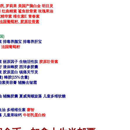
初乳
罗莉果
美国产脑白金
明目灵
清
红曲精素
鲨鱼软骨素 玫瑰果油
素精华素
维生素E
青春素
法国葡萄籽, 胶原壮骨素
$ B! J- {4 w) L$ C
 v* `
国)
. p! y7 E4 d: z9 O# {
素 排毒养颜宝 排毒养肝宝
7 l2 k* P U6 V
)
法国葡萄籽
. W/ E3 }0 S3 C5 h1 |
^& x# B' X% D: |
素 丽原因子 生物活性肽
胶原壮骨素
/ w' w0 s8 n; F1 t$ a
籽 液体蜂胶 西洋参胶囊
# q! I) n b. K1 j
素 胶原蛋白 镇痛关节灵
) 蜂胶(15%含量)
胎素美容膏 辅酶去皱霜
; _/ x# c
油 辅酶胶囊 夏威夷螺旋藻 儿童多维软糖
" h, `& _3 h, K: _2 _6 x* j
 V
鱼油 多维维生素
赛智
藻 儿童果味钙
牛初乳蛋白粉
7 ~: P! e) a: o