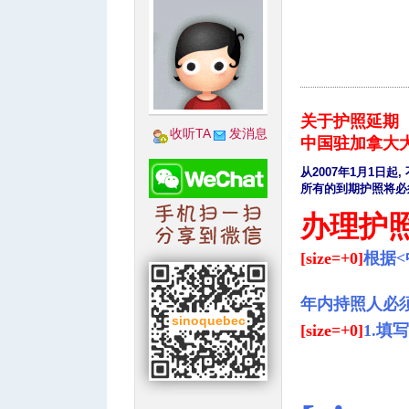
城
关于护照延期
/ 
收听TA
发消息
中国驻加拿大
( h. s9 p b6 D/ q2 W( H
从2007年1月1日起
所有的到期护照将必
; k1 S; P' S2 ~
办理护照
[size=+0]
根据<
华
年内持照人必
[size=+0]
1.填写