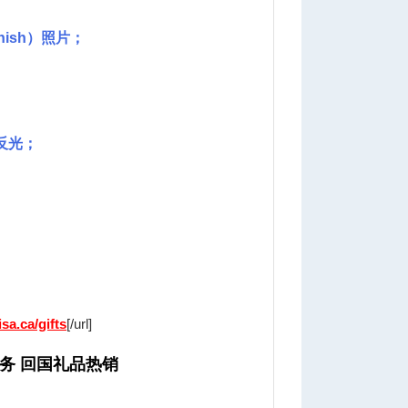
nish）照片；
6 ?5 v, Q, I+ [. t# u
反光；
sa.ca/gifts
[/url]
务 回国礼品热销
" l" q# ^( s s5 }$ g3 q Y