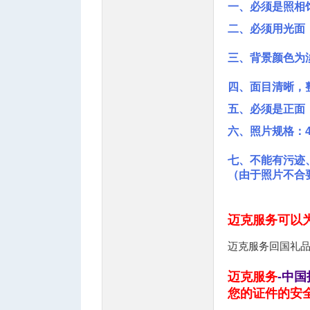
一、必须是照相
4 R1 @9 R+ Y. k1 \7 n
二、必须用光面（G
三、背景颜色为
四、面目清晰，
2 { w6 J; Z/ j
五、必须是正面
: V, v9 \, @& F2 t& W. N
六、照片规格：48
七、不能有污迹
（由于照片不合
迈克服务
可以为
迈克服务回国礼
3 Q; K! z9 f6 Z- b
. G* [; _# G3 |6 x3 v1 ?
迈克服务
-中国
您的证件的安