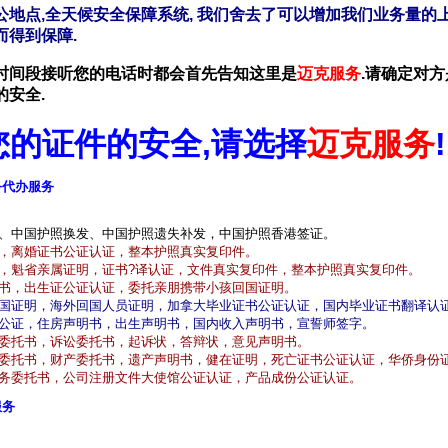
公地点,全天候安全保障系统, 我们舍去了可以增加我们业务量的
而得到保障.
& C9 B8 v k( b( K+ `0 R; O/ H
时间段接听您的电话时都会首先告知这里是
迈克服务
.请确定对方
的安全.
- x2 _ [, ~$ N1 e! B$ n
了您的证件的安全,请选择
迈克服务
!
务代办服务
7 u- [1 R m! P7 p' _/ ?; @
 Q
t* Y# ]% h" k
、中国护照换发、中国护照遗失补发，中国护照香港签证。
，离婚证书公证认证，整本护照真实复印件。
0 m A" m0 Y* q9 p# r. Z) c
，魁省亲属证明，证书?译认证，文件真实复印件，整本护照真实复印件。
# e W
书，出生证公证认证，委托亲朋携带小孩回国证明。
国证明，海外回国人员证明，加拿大毕业证书公证认证，国内毕业证书翻译认
公证，住房声明书，出生声明书，国内收入声明书，宣誓师签字。
委托书，诉讼委托书，起诉状，答辩状，意见声明书。
0 @- _4 U) _* M' R& I- m" Z
委托书，财产委托书，遗产声明书，健在证明，死亡证书公证认证，华侨身份
务委托书，公司注册文件大使馆公证认证，产品成份公证认证。
服务