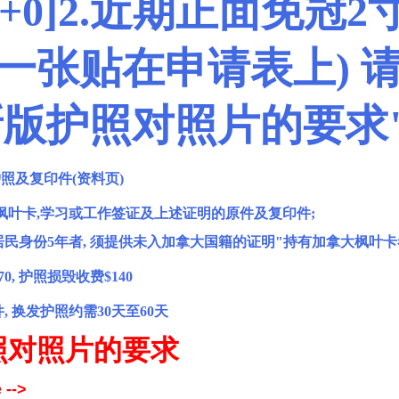
=+0]
2.近期正面免冠2
中一张贴在申请表上) 
新版护照对照片的要求
护照及复印件(资料页)
3 |/ z* r4 q# K# L9 ?' m
,枫叶卡,学习或工作签证及上述证明的原件及复印件;
A
居民身份5年者, 须提供未入加拿大国籍的证明"持有加拿大枫叶卡者
0, 护照损毁收费$140
, 换发护照约需30天至60天
; R2 c4 ]5 i+ e \+ ~; l" w
 m! ~
照对照片的要求
z
 -->