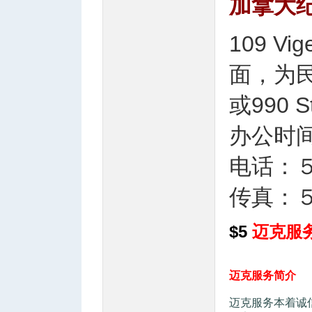
加拿大
3 C0 o# j' L# R
109 Vi
面，为
或990 St
办公时间
电话：
传真：
4 C; A7 T( o0 r4 I; F4 W! ]
$5
迈克服
迈克服务简介
迈克服务本着诚