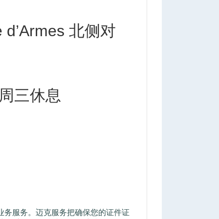
3 O% s
e d’Armes 北侧对
 周三休息
Z$ ?) [
+ R
业务服务。迈克服务把确保您的证件证