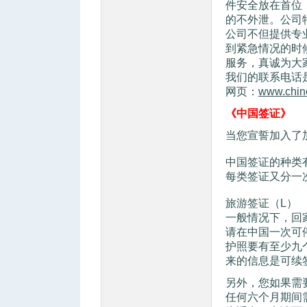
件安全放在首位
的不外泄。公司
公司不但提供专
到紧急情况的时
服务，真诚为大
我们的联系电话是 5
网页：
www.chin
# Z7 W5 G% B9 l) O9 o; 
《中国签证》
: ^! 
$ G2 |( @3 g5 t+ \
当您宣誓加入了
中国签证的种类
每类签证又分一
旅游签证（L）
一般情况下，回
请在中国一次可
护照要有至少九
来的信息是可续
" K7 ^9 n7 R* w7 R4 v) L
另外，您如果需
任何六个月期间