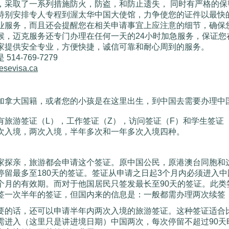
，采取了一系列措施防火，防盗，和防止遗失， 同时有严格的
特别安排专人专程到渥太华中国大使馆，力争使您的证件以最快
业服务，而且还会提醒您在相关申请事宜上应注意的细节，确保
候，迈克服务还专门办理在任何一天的24小时加急服务，保证您
家提供安全专业，方便快捷，诚信可靠和耐心周到的服务。
: A6 F7 
14-769-7279
esevisa.ca
y( @
q# x; c) @9 L
加拿大国籍，或者您的小孩是在这里出生，到中国去需要办理中
有旅游签证（L），工作签证（Z），访问签证（F）和学生签证
次入境，两次入境，半年多次和一年多次入境四种。
家探亲，旅游都会申请这个签证。原中国公民，原港澳台同胞和
停留最多至180天的签证。签证从申请之日起3个月内必须进入中
个月的有效期。而对于他国居民只签发最长至90天的签证。此类
签一次半年的签证，但国内来的信息是：一般都需办理两次续签
要的话，还可以申请半年内两次入境的旅游签证。这种签证适合
需进入（这里只是讲进境日期）中国两次，每次停留不超过90天