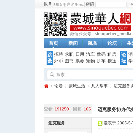
帐号
密码
首页
新闻
跳蚤
论坛
生
招聘
求职
日用
汽车
数码
租房
消
跳
论
蚤
坛
外币
图书
票券
宠物
拼车
接送
学
论坛
蒙城生活
凡人常事
迈克服务协
查看:
191250
|
回复:
165
迈克服务协办代办
蒙
»
›
›
›
迈克服务
发表于 2005-5-7