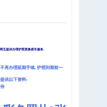
,周五提供办理护照更换搭车服务.
0 h& t2 G V) P1 C
护照不再办理延期手续, 护照到期前一
提供以下资料:
一份