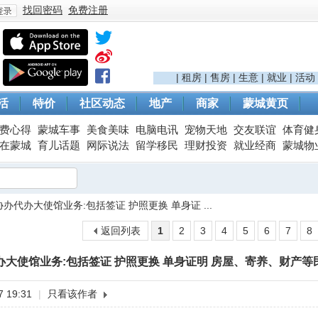
找回密码
免费注册
登
|
租房
|
售房
|
生意
|
就业
|
活动
活
特价
社区动态
地产
商家
蒙城黄页
费心得
蒙城车事
美食美味
电脑电讯
宠物天地
交友联谊
体育健
在蒙城
育儿话题
网际说法
留学移民
理财投资
就业经商
蒙城物
办代办大使馆业务:包括签证 护照更换 单身证 ...
录
返回列表
1
2
3
4
5
6
7
8
大使馆业务:包括签证 护照更换 单身证明 房屋、寄养、财产等
 19:31
|
只看该作者