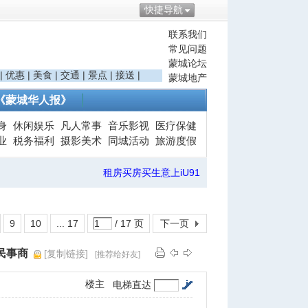
快捷导航
联系我们
常见问题
蒙城论坛
|
优惠
|
美食
|
交通
|
景点
|
接送
|
蒙城地产
《蒙城华人报》
身
休闲娱乐
凡人常事
音乐影视
医疗保健
业
税务福利
摄影美术
同城活动
旅游度假
租房买房买生意上iU91
9
10
... 17
/ 17 页
下一页
民事商
[复制链接]
[推荐给好友]
楼主
电梯直达