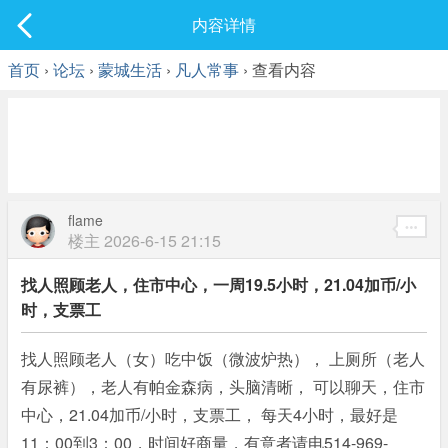
社区
内容详情
最新发表
首页
›
论坛
›
蒙城生活
›
凡人常事
› 查看内容
flame
楼主
2026-6-15 21:15
找人照顾老人，住市中心，一周19.5小时，21.04加币/小
时，支票工
找人照顾老人（女）吃中饭（微波炉热）， 上厕所（老人
有尿裤），老人有帕金森病，头脑清晰， 可以聊天，住市
中心，21.04加币/小时，支票工， 每天4小时，最好是
11：00到3：00，时间好商量，有意者请电514-969-