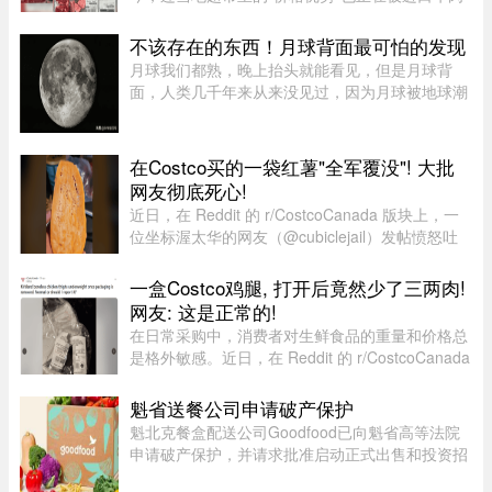
抢走。随着加拿大牛肉价格持续上涨，来自澳大利
亚等国家的牛肉开始大量进入市场，部分产品甚至
不该存在的东西！月球背面最可怕的发现
比本地同类牛肉每公斤便宜 ...
月球我们都熟，晚上抬头就能看见，但是月球背
面，人类几千年来从来没见过，因为月球被地球潮
汐锁定了，永远只有一面对着地球。背面只是从地
球视角无法观测，并非永久藏在黑暗里，月背和正
面一样拥有14天一轮的完整白 ...
在Costco买的一袋红薯"全军覆没"! 大批
网友彻底死心!
近日，在 Reddit 的 r/CostcoCanada 版块上，一
位坐标渥太华的网友（@cubiclejail）发帖愤怒吐
槽了自己在 Costco 购买的一袋红薯，迅速引发了
数百位加拿大网友的激烈共鸣与讨论。这原本只是
一盒Costco鸡腿, 打开后竟然少了三两肉!
一句日常的抱怨，却意外演 ...
网友: 这是正常的!
在日常采购中，消费者对生鲜食品的重量和价格总
是格外敏感。近日，在 Reddit 的 r/CostcoCanada
板块上，一位网友分享了自己的购物疑惑：在
Costco 购买的 Kirkland 无骨鸡腿肉，去掉包装后
魁省送餐公司申请破产保护
称重，竟然比标签上的重量 ...
魁北克餐盒配送公司Goodfood已向魁省高等法院
申请破产保护，并请求批准启动正式出售和投资招
募程序。公司昨天周二根据联邦《公司债权人安排