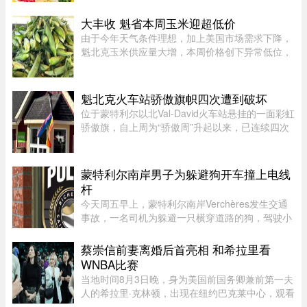
法》（CCAA）提交申请，同时要求任命Raymond
Chabot Inc.担任监督机构。此 ...
大丰收 魁省本周玉米迎超低价
由于今年天气条件理想，加上美国市场需求下降，
魁北克玉米供应量大增，本周价格创下异常低位，
让期待已久的消费者大饱口福。位于Montérégie地
区Saint-Paul-d’Abbotsford的Jardins Damaco负责
人David Côté表示， ...
魁北克火车站骄傲旗帜四次遭到破坏
位于蒙特利尔以北Val-David火车站悬挂的一面彩虹
骄傲旗，自上周为“骄傲周”升起以来，已连续四次
遭到人为破坏。彩虹旗于7月27日首次悬挂，随后
接连被毁、被扯下焚烧，市政府数次重新安装，8
月5日还加装了监控摄像头 ...
蒙特利尔南岸男子为躲避狗开车撞上电线
杆
今天周五早上，蒙特利尔南岸Verchères发生交通
事故，一名司机为躲避一只横穿道路的狗，驾驶小
型货车撞上电线杆，导致132号公路双向封闭。事
故发生在上午7点左右，受影响路段位于Saint-
蔡崇信前妻离婚后首亮相 和希拉里看
Alexandre街与Calixa-Lavallé ...
WNBA比赛
当地时间8月3日晚，身为美国前国务卿兼前第一夫
人的希拉里·克林顿，出现在纽约巴克莱中心，观看
一场WNBA的比赛，纽约自由队迎战西雅图风暴