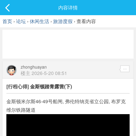
社区
内容详情
最新发表
首页
›
论坛
›
休闲生活
›
旅游度假
› 查看内容
zhonghuayan
楼主
2026-5-20 08:51
[行程心得]
金斯顿踏青露营(下)
金斯顿米尔斯46-49号船闸, 弗伦特纳克省立公园, 布罗克
维尔铁路隧道