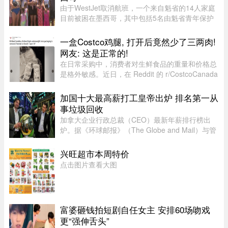
由于WestJet取消航班，一个来自魁省的14人家庭
目前被困在墨西哥，其中包括5名由魁省青年保护
局（DPJ）安置照顾的女孩。52岁的寄养家庭母亲
Josée Pelletier表示，一家人原定周一返程，却在
一盒Costco鸡腿, 打开后竟然少了三两肉!
起飞前数小时收到航班取消 ...
网友: 这是正常的!
在日常采购中，消费者对生鲜食品的重量和价格总
是格外敏感。近日，在 Reddit 的 r/CostcoCanada
板块上，一位网友分享了自己的购物疑惑：在
Costco 购买的 Kirkland 无骨鸡腿肉，去掉包装后
加国十大最高薪打工皇帝出炉 排名第一从
称重，竟然比标签上的重量 ...
事垃圾回收
加拿大企业行政总裁（CEO）最新年薪排行榜出
炉。据《环球邮报》（The Globe and Mail）与管
理顾问公司Global Governance Advisors共同发布
的2025年「加拿大百大上市公司CEO薪酬排名，
兴旺超市本周特价
全国最高薪的上市公司行政总裁为 ...
点击图片查看大图
富婆砸钱拍短剧自任女主 安排60场吻戏
更“强伸舌头”