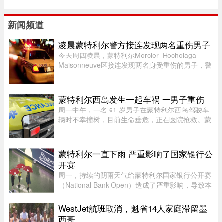
新闻频道
凌晨蒙特利尔警方接连发现两名重伤男子
今天周四凌晨，蒙特利尔Mercier–Hochelaga-
Maisonneuve区接连发现两名身受重伤的男子，警
方目前正在调查事件经过。蒙特利尔警方
（SPVM）表示，尚无法确认两人受伤的具体原
因，也不确定是否涉及武器。警方发言人Flor ...
蒙特利尔西岛发生一起车祸 一男子重伤
周一中午，一名 61 岁男子在蒙特利尔西岛驾驶车
辆时不幸撞树，目前生命垂危，正在医院抢救。蒙
特利尔警方（SPVM）透露，中午 12 点 55 分左右
接获 911 报警，称 Pointe-Claire 区的 Sources 大
道（介于 Avro 街与 Hy ...
蒙特利尔一直下雨 严重影响了国家银行公
开赛
周一，持续的阴雨天气给蒙特利尔国家银行公开赛
（National Bank Open）造成了严重影响，导致本
已严重积压的男子单打赛程陷入更大混乱。当地时
间上午 11 点比赛预定开始前，一场倾盆大雨让赛
WestJet航班取消，魁省14人家庭滞留墨
事组委会不得不将开赛时间 ...
西哥