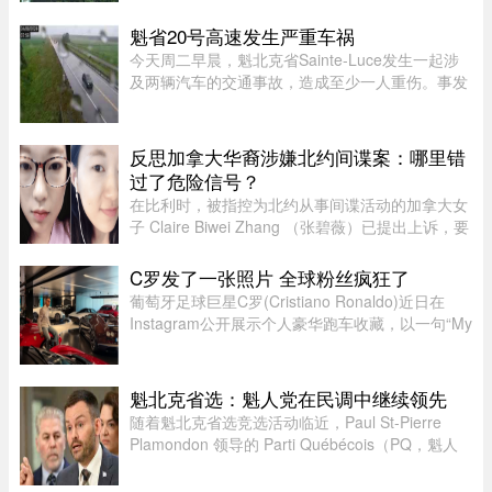
魁省20号高速发生严重车祸
今天周二早晨，魁北克省Sainte-Luce发生一起涉
及两辆汽车的交通事故，造成至少一人重伤。事发
地点位于Rimouski以北几公里处。事故发生在上午
7时45分左右，地点为20号高速公路第635公里
处。目前事故具体原因尚未公布 ...
反思加拿大华裔涉嫌北约间谍案：哪里错
过了危险信号？
在比利时，被指控为北约从事间谍活动的加拿大女
子 Claire Biwei Zhang （张碧薇）已提出上诉，要
求获准在审判前获释。与此同时，加拿大政府正紧
急调查其安全审查程序，以查明外国势力可能是如
C罗发了一张照片 全球粉丝疯狂了
何渗透进入政府体系的。 ...
葡萄牙足球巨星C罗(Cristiano Ronaldo)近日在
Instagram公开展示个人豪华跑车收藏，以一句“My
toys（我的玩具）”搭配多张照片，引发全球球迷热
议。画面中集结超过40辆来自Ferrari、Rolls-
Royce、McLaren、Bugatti等 ...
魁北克省选：魁人党在民调中继续领先
随着魁北克省选竞选活动临近，Paul St-Pierre
Plamondon 领导的 Parti Québécois（PQ，魁人
党）继续在选民支持率中保持领先。