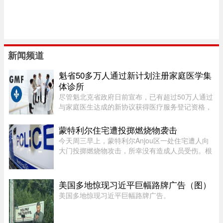
新闻频道
魁省50多万人通过新计划注册家庭医学集
体诊所
尽管魁北克省政府日前宣布，已有超过50万人通过
与家庭医生达成的新协议获得医疗服务登记资格，
但其中绝大多数人并没有被分配固定的家庭医生，
而只是被纳入某个家庭医学诊所（GMF）的集体管
蒙特利尔住宅遭投掷燃烧物袭击
理体系。 ...
今天周三早上，蒙特利尔Anjou区一处住宅遭人向
大门投掷燃烧物攻击，所幸没有造成人员受伤。根
据蒙特利尔警方（SPVM）初步消息，事件发生在
早上7点左右。一名男子疑似来到位于place de
Bellefontaine、靠近avenue de ...
美国多地惊现习近平巨幅路牌广告（图）
美国多地惊现习近平巨幅路牌广告。