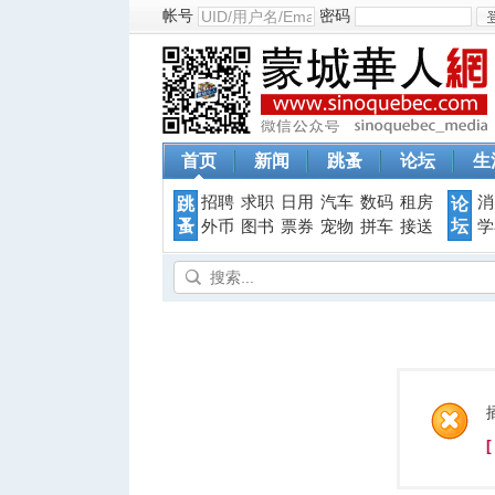
帐号
密码
首页
新闻
跳蚤
论坛
生
招聘
求职
日用
汽车
数码
租房
消
跳
论
蚤
坛
外币
图书
票券
宠物
拼车
接送
学