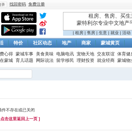
找回密码
免费注册
租房、售房、买生意
蒙特利尔专业中文地产平台 
登
|
租房
|
售房
|
生意
|
就业
|
活动
活
特价
社区动态
地产
商家
蒙城黄页
费心得
蒙城车事
美食美味
电脑电讯
宠物天地
交友联谊
体育健
在蒙城
育儿话题
网际说法
留学移民
理财投资
就业经商
蒙城物
录
插件不存在或已关闭
[ 点击这里返回上一页 ]