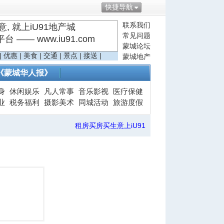
快捷导航
联系我们
, 就上iU91地产城
常见问题
—— www.iu91.com
蒙城论坛
|
优惠
|
美食
|
交通
|
景点
|
接送
|
蒙城地产
《蒙城华人报》
身
休闲娱乐
凡人常事
音乐影视
医疗保健
业
税务福利
摄影美术
同城活动
旅游度假
租房买房买生意上iU91