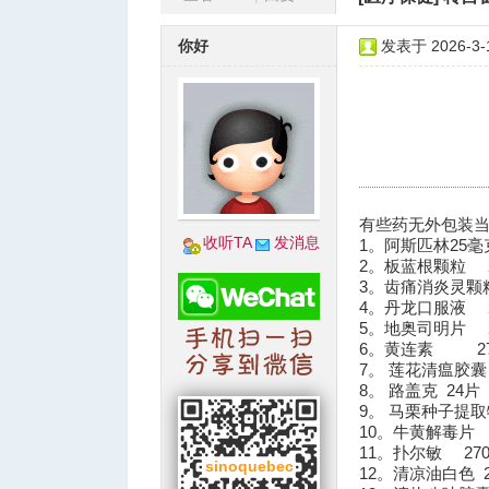
蒙
»
›
›
›
你好
发表于 2026-3-1
城
有些药无外包装
收听TA
发消息
1。阿斯匹林25毫克 
2。板蓝根颗粒 2
3。齿痛消炎灵颗粒
4。丹龙口服液 2
5。地奥司明片 2
6。黄连素 270
7。 莲花清瘟胶囊 
8。 路盖克 24片 
9。 马栗种子提取
10。牛黄解毒片 
华
11。扑尔敏 270
12。清凉油白色 2