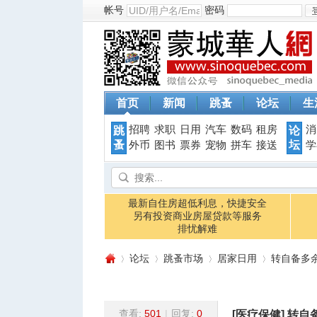
帐号
密码
首页
新闻
跳蚤
论坛
生
招聘
求职
日用
汽车
数码
租房
消
跳
论
蚤
坛
外币
图书
票券
宠物
拼车
接送
学
最新自住房超低利息，快捷安全
另有投资商业房屋贷款等服务
排忧解难
论坛
跳蚤市场
居家日用
转自备多
查看:
501
|
回复:
0
[医疗保健]
转自