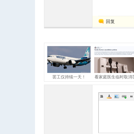
回复
罢工仅持续一天！
看家庭医生临时取消
WestJet航空乘务员已
$100！网友：合理收
经达