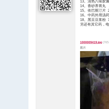
13。清热八味胶囊 
14。香砂养胃丸 2
15。依巴斯汀片 2
16。中药外用汤药 
18。黑豆豆浆粉 7
另还有其它药，电话咨
人
1000009419.jpg
(76
图片
网