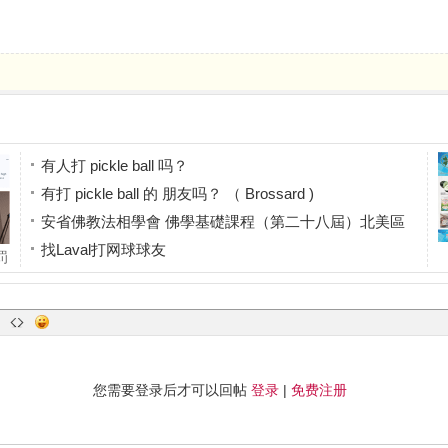
有人打 pickle ball 吗？
有打 pickle ball 的 朋友吗？ （ Brossard )
安省佛教法相學會 佛學基礎課程（第二十八屆）北美區
找Laval打网球球友
罚
找住西岛的网球球友
费
您需要登录后才可以回帖
登录
|
免费注册