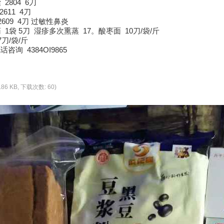
2804 6刀
611 4刀
609 4刀 过敏性鼻炎
1袋 5刀 湿疹多次熏蒸 17。酸枣面 10刀/袋/斤
刀/袋/斤
询 4384OI9865
5.86 KB, 下载次数: 60)