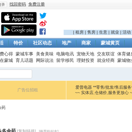
找回密码
免费注册
登
|
租房
|
售房
|
生意
|
就业
|
活动
活
特价
社区动态
地产
商家
蒙城黄页
费心得
蒙城车事
美食美味
电脑电讯
宠物天地
交友联谊
体育健
在蒙城
育儿话题
网际说法
留学移民
理财投资
就业经商
蒙城物
爱普电器 **零售/批发/售后服务*
广告位招租
录
~~ 实体店,仓储价,服务更放心 ~
余药
备多余药
[复制链接]
[推荐给好友]