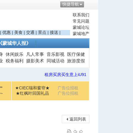
快捷导航
联系我们
常见问题
蒙城论坛
|
优惠
|
美食
|
交通
|
景点
|
接送
|
蒙城地产
《蒙城华人报》
身
休闲娱乐
凡人常事
音乐影视
医疗保健
业
税务福利
摄影美术
同城活动
旅游度假
租房买房买生意上iU91
*
★CIEC瑞和窗帘★
广告位招租
~
★红枫叶回国礼品
广告位招租
返回列表