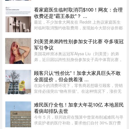
重负，许多人正考虑缩减或取消保险计划。据
Global News报道，道明保险（TD Insurance）的
看家庭医生临时取消罚$100！网友：合理
数据指出，33%的加拿大民众为了节 ...
收费还是"霸王条款"？ ...
最近，不少加拿大网友在 Reddit 上热议家庭医生
对临时取消预约收取费用，发现如今大部分诊所都
设有“24小时内取消预约须交费”的规定，金额多在
$60至$100之间。多名网友表示，这类收费政策其
刘美贤弟弟跨性别参加女子比赛 夺多项冠
实已经实行十年以上，$60 ...
军引争议
美国花样滑冰奥运冠军Alysa Liu（刘美贤）的弟
弟，近日因以跨性别身份参加女子高中体育比赛，
在美国引发广泛争议。据报道，Jaylin Liu此前名叫
Joshua，后来认同为女性，并开始代表加州高中参
顾客只认“性价比”！加拿大家具巨头不敢
加女子体育赛事。自2025 ...
全面提价，但会挑着涨 ...
在如今的消费环境下，零售商若想吸引顾客，营销
宣传必须突出“物有所值”。在这种情况下，涨价无
疑会削弱企业的竞争力。不过，随着燃油价格上涨
持续挤压利润空间，Leon’s Furniture Ltd.（LNF-
难民医疗全包！加拿大年花10亿 本地居民
T）的管理层表示，公 ...
看病却排队去世
今年 5 月，联邦政府在预算中曾宣布削减难民与寻
求庇护者的医疗补助，要求他们自付 30% 医疗费
用及每张处方药 4 元。但仅两个月后，自由党政府