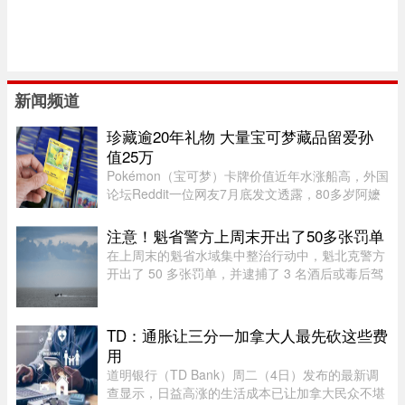
新闻频道
珍藏逾20年礼物 大量宝可梦藏品留爱孙
值25万
Pokémon（宝可梦）卡牌价值近年水涨船高，外国
论坛Reddit一位网友7月底发文透露，80多岁阿嬷
过去不时提起她有收藏一些卡牌，该网友不以为
意，至去年底才去查看，结果发现是“宝藏”，外媒
注意！魁省警方上周末开出了50多张罚单
估计价值达25万美元。该网 ...
在上周末的魁省水域集中整治行动中，魁北克警方
开出了 50 多张罚单，并逮捕了 3 名酒后或毒后驾
驶船只的嫌疑人。作为一项统筹协调的航海安全专
项行动的一部分，包括蒙特利尔警方（SPVM）在
内的多支魁省警力在 8 月 1 ...
TD：通胀让三分一加拿大人最先砍这些费
用
道明银行（TD Bank）周二（4日）发布的最新调
查显示，日益高涨的生活成本已让加拿大民众不堪