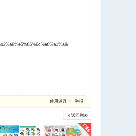
rm-%e6%b3%a8%e5%86%8c%e8%a1%a8/
使用道具
举报
返回列表