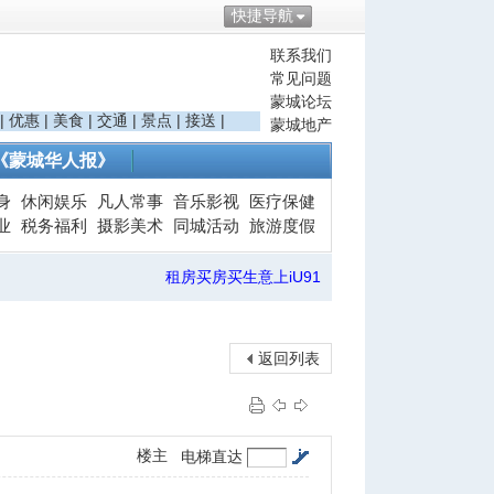
快捷导航
联系我们
常见问题
蒙城论坛
|
优惠
|
美食
|
交通
|
景点
|
接送
|
蒙城地产
《蒙城华人报》
身
休闲娱乐
凡人常事
音乐影视
医疗保健
业
税务福利
摄影美术
同城活动
旅游度假
租房买房买生意上iU91
返回列表
楼主
电梯直达