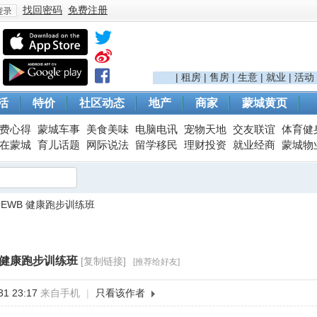
找回密码
免费注册
登
|
租房
|
售房
|
生意
|
就业
|
活动
活
特价
社区动态
地产
商家
蒙城黄页
费心得
蒙城车事
美食美味
电脑电讯
宠物天地
交友联谊
体育健
在蒙城
育儿话题
网际说法
留学移民
理财投资
就业经商
蒙城物
EWB 健康跑步训练班
录
 健康跑步训练班
[复制链接]
[推荐给好友]
1 23:17
来自手机
|
只看该作者