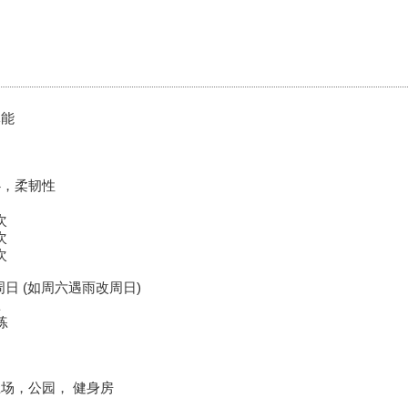
体能
心，柔韧性
次
次
次
周日 (如周六遇雨改周日)
练
训练
场，公园， 健身房