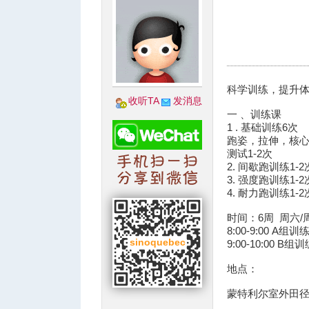
城
科学训练，提升
收听TA
发消息
一 、训练课
1 . 基础训练6次
跑姿，拉伸，核
测试1-2次
2. 间歇跑训练1-2
3. 强度跑训练1-2
4. 耐力跑训练1-2
时间：6周 周六/
华
8:00-9:00 A组训
9:00-10:00 B组
地点：
蒙特利尔室外田径