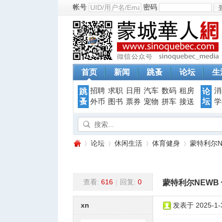
帐号
密码
首页
新闻
跳蚤
论坛
生
招聘
求职
日用
汽车
数码
租房
消
跳
论
蚤
坛
外币
图书
票券
宠物
拼车
接送
学
论坛
休闲生活
体育健身
蒙特利尔N
查看:
616
|
回复:
0
蒙特利尔NEWB
蒙
»
›
›
›
xn
发表于 2025-1-3