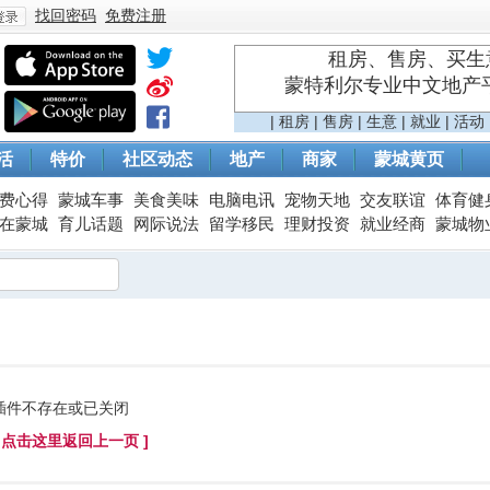
找回密码
免费注册
租房、售房、买生意
蒙特利尔专业中文地产平台 
登
|
租房
|
售房
|
生意
|
就业
|
活动
活
特价
社区动态
地产
商家
蒙城黄页
费心得
蒙城车事
美食美味
电脑电讯
宠物天地
交友联谊
体育健
在蒙城
育儿话题
网际说法
留学移民
理财投资
就业经商
蒙城物
录
插件不存在或已关闭
[ 点击这里返回上一页 ]