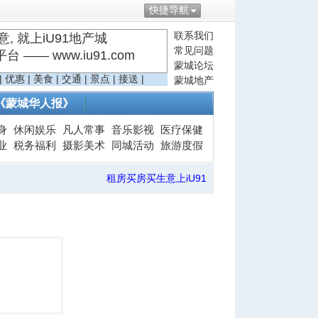
快捷导航
联系我们
, 就上iU91地产城
常见问题
—— www.iu91.com
蒙城论坛
|
优惠
|
美食
|
交通
|
景点
|
接送
|
蒙城地产
《蒙城华人报》
身
休闲娱乐
凡人常事
音乐影视
医疗保健
业
税务福利
摄影美术
同城活动
旅游度假
租房买房买生意上iU91