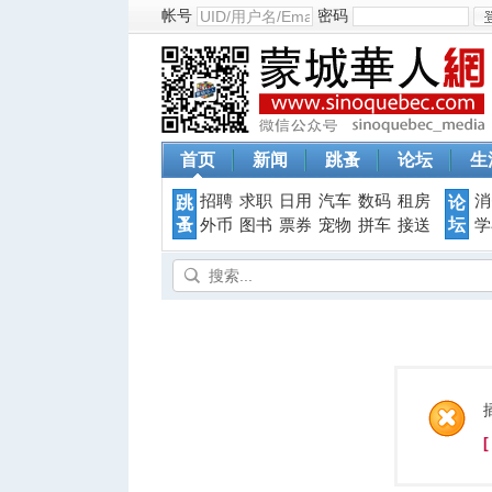
帐号
密码
首页
新闻
跳蚤
论坛
生
招聘
求职
日用
汽车
数码
租房
消
跳
论
蚤
坛
外币
图书
票券
宠物
拼车
接送
学