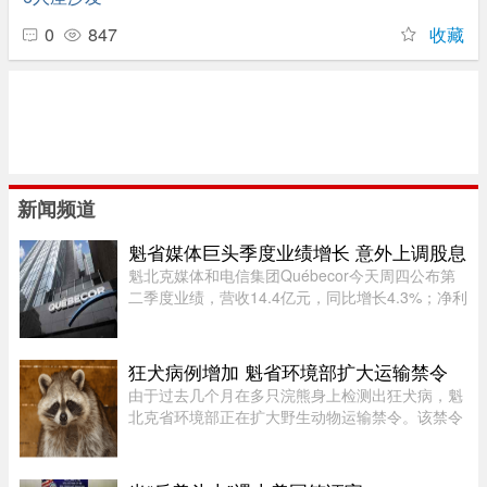
0
847
收藏
新闻频道
魁省媒体巨头季度业绩增长 意外上调股息
魁北克媒体和电信集团Québecor今天周四公布第
二季度业绩，营收14.4亿元，同比增长4.3%；净利
润2.709亿元，同比增长24.4%。其中，电信业务
（Vidéotron、Freedom Mobile和Fizz）收入增长
4%至12.3亿元，过去一年新增2 ...
狂犬病例增加 魁省环境部扩大运输禁令
由于过去几个月在多只浣熊身上检测出狂犬病，魁
北克省环境部正在扩大野生动物运输禁令。该禁令
原本限制在 Montérégie 和 Eastern Townships 地
区运输浣熊、红狐、灰狐、条纹臭鼬和郊狼，自周
五起延伸至 Centre-du- ...