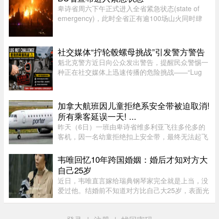
非如此，即使你要前往加拿 ...
卑诗省周六下午正式进入全省紧急状态(state of
emergency)，此时全省正有逾100场山火同时肆
虐，数以万计居民被迫离开家园，另有更多人接获
撤离警报。卑诗省省长尹大卫（David Eby）周六
（8日）下午在温哥华市中心发 ...
社交媒体“拧轮毂螺母挑战”引发警方警告
魁北克警方近日向公众发出警告，提醒民众警惕一
种正在社交媒体上迅速传播的危险挑战——“Lug
Nut Challenge”（轮毂螺母挑战）。这一挑战在年
轻人之间尤为流行，其内容是故意拧松汽车车轮上
的固定螺母，而这一行为 ...
加拿大航班因儿童拒绝系安全带被迫取消!
所有乘客延误一天! ...
昨天（6日）一班由卑诗省维多利亚飞往多伦多的
客机，因一名幼童拒绝扣上安全带，最终无法起飞
并取消航班，机上其他乘客被迫在维多利亚滞留一
晚，至周五才能离开。据CTV报道，波特航空
韦唯回忆10年跨国婚姻：婚后才知对方大
（Porter Airlines）发言人表示 ...
自己25岁
近日，韦唯直言嫁给瑞典钢琴家完全就是上当，没
爱过他。结婚前不知道对方比自己大25岁，表面光
鲜的10年婚姻藏着控制和暴力。目前，前夫已去
世，自己独自抚养三个儿子。韦唯，原名张菊霞，