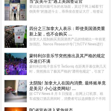
当“反美斗士”遇上美国签证官
要说这世间最可乐的名场面，莫过于网上喊着“打
倒美帝”的激进斗士，乖乖坐在签证大厅，给签证
官赔笑脸递材料。老刘最近发现，简中网上的反美
画风肉眼可见变得柔和了。往日屡见不鲜的极端反
美狠话少了许多，火药味也 ...
四分之三加拿大人表示：即使美国酒类重
新上架，也不会购买 ...
加拿大人抵制购买美国酒类产品的情绪比一年前更
加强烈。Nanos Research专门为CTV News进行
的一项最新民调显示，近四分之三（74%）的加拿
大人表示，即使美国酒类重新摆上货架，他们也不
蒙特利尔音乐节突然推出及其严格的规定
太可能购买。 ...
乐迷们不满
蒙特利尔电子音乐节 ÎleSoniq 在距离开幕仅剩几天
时，突然推出了极其严格的“透明包规定”，引发了
乐迷们的强烈不满。“我本来有好几个去音乐节专
门用的腰包，结果在 ÎleSoniq 开幕前几天还得折腾
太阴险! 加拿大人在国内消费, 最终账单竟
着重新买一个，太 ...
是美元! 小心这类网站! ...
据 CTV News 8 月 5 日报道，在网上订机票、租
车或预订酒店房间时，消费者可以选择数百个不同
网站。图片来源：Pexels，作者：Negative Space
虽然有些旅游类网站是加拿大本地公司，但许多并
BC省宣布进入紧急状态