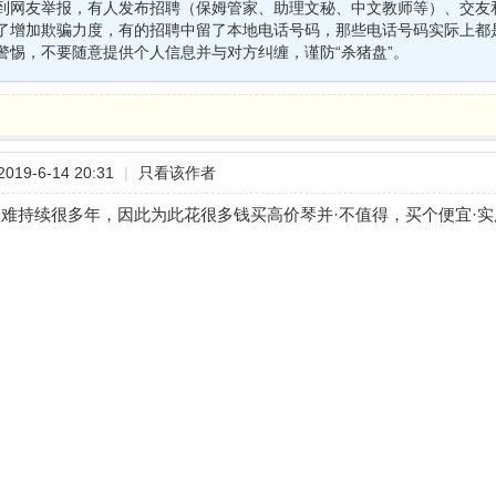
到网友举报，有人发布招聘（保姆管家、助理文秘、中文教师等）、交友
了增加欺骗力度，有的招聘中留了本地电话号码，那些电话号码实际上都
警惕，不要随意提供个人信息并与对方纠缠，谨防“杀猪盘”。
19-6-14 20:31
|
只看该作者
难持续很多年，因此为此花很多钱买高价琴并·不值得，买个便宜·实