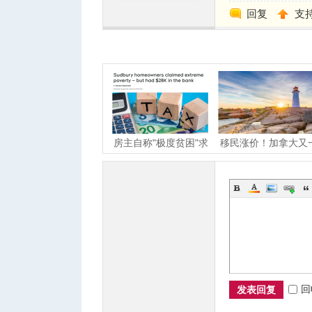
回复
支
房主自称"极度贫困"求
移民涨价！加拿大又
免地税！查账发现年入
省省提名收$1000，
回
发表回复