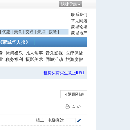
快捷导航
联系我们
常见问题
蒙城论坛
|
优惠
|
美食
|
交通
|
景点
|
接送
|
蒙城地产
《蒙城华人报》
身
休闲娱乐
凡人常事
音乐影视
医疗保健
业
税务福利
摄影美术
同城活动
旅游度假
租房买房买生意上iU91
返回列表
楼主
电梯直达