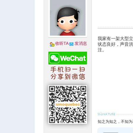
城
我家有一架大型立
收听TA
发消息
状态良好，声音
注。
华
知之为知之
，不知为