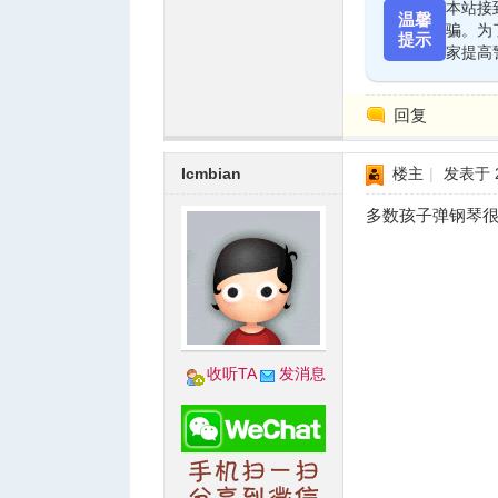
本站接
温馨
骗。为
提示
家提高
人
回复
Icmbian
楼主
|
发表于 20
多数孩子弹钢琴很
网
收听TA
发消息