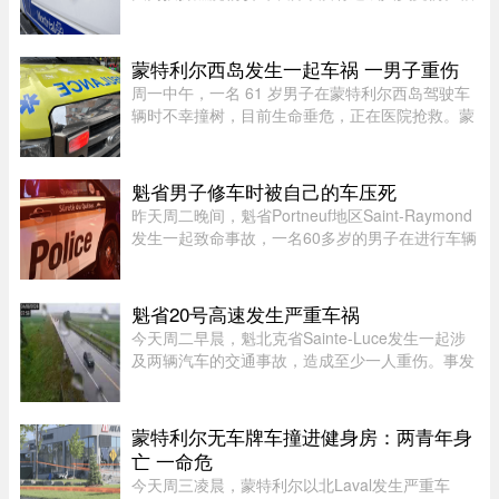
据蒙特利尔警方（SPVM）初步消息，事件发生在
早上7点左右。一名男子疑似来到位于place de
Bellefontaine、靠近avenue de ...
蒙特利尔西岛发生一起车祸 一男子重伤
周一中午，一名 61 岁男子在蒙特利尔西岛驾驶车
辆时不幸撞树，目前生命垂危，正在医院抢救。蒙
特利尔警方（SPVM）透露，中午 12 点 55 分左右
接获 911 报警，称 Pointe-Claire 区的 Sources 大
道（介于 Avro 街与 Hy ...
魁省男子修车时被自己的车压死
昨天周二晚间，魁省Portneuf地区Saint-Raymond
发生一起致命事故，一名60多岁的男子在进行车辆
维修时，被自己的汽车压住身亡。魁省省警
（SQ）于晚上6时30分左右接报，赶赴Saint-
Raymond的rang Sainte-Croix，当时一名 ...
魁省20号高速发生严重车祸
今天周二早晨，魁北克省Sainte-Luce发生一起涉
及两辆汽车的交通事故，造成至少一人重伤。事发
地点位于Rimouski以北几公里处。事故发生在上午
7时45分左右，地点为20号高速公路第635公里
处。目前事故具体原因尚未公布 ...
蒙特利尔无车牌车撞进健身房：两青年身
亡 一命危
今天周三凌晨，蒙特利尔以北Laval发生严重车