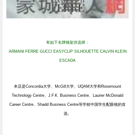
有如下名牌镜架供选择：
ARMANI FERRE GUCCI EASYCLIP SILHOUETTE CALVIN KLEIN
ESCADA
本店是Concordia大学、McGill大学、UQAM大学和Rosemount
Technology Centre、J.F.K. Business Centre、Laurier McDonald
Career Centre、Shadd Business Centre等学校中国学生配眼镜的首
选。