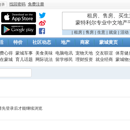
找回密码
免费注册
租房、售房、买生意
蒙特利尔专业中文地产平台 
登
|
租房
|
售房
|
生意
|
就业
|
活动
活
特价
社区动态
地产
商家
蒙城黄页
费心得
蒙城车事
美食美味
电脑电讯
宠物天地
交友联谊
体育健
在蒙城
育儿话题
网际说法
留学移民
理财投资
就业经商
蒙城物
录
请先登录后才能继续浏览