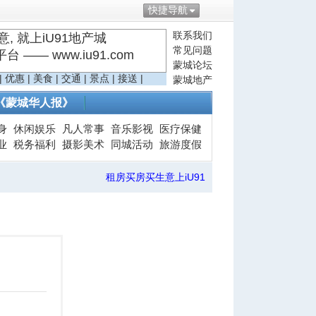
快捷导航
联系我们
, 就上iU91地产城
常见问题
—— www.iu91.com
蒙城论坛
|
优惠
|
美食
|
交通
|
景点
|
接送
|
蒙城地产
《蒙城华人报》
身
休闲娱乐
凡人常事
音乐影视
医疗保健
业
税务福利
摄影美术
同城活动
旅游度假
租房买房买生意上iU91