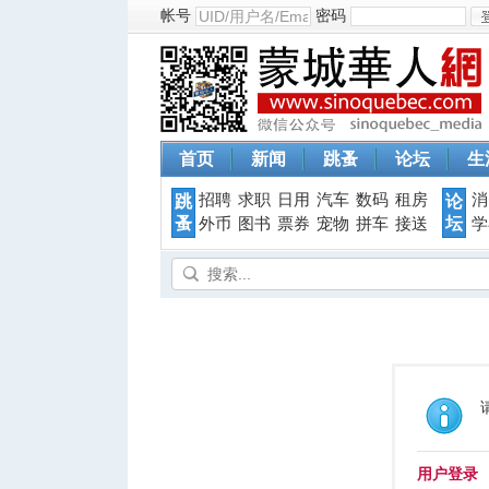
帐号
密码
首页
新闻
跳蚤
论坛
生
招聘
求职
日用
汽车
数码
租房
消
跳
论
蚤
坛
外币
图书
票券
宠物
拼车
接送
学
用户登录