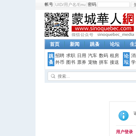
帐号
密码
首页
新闻
跳蚤
论坛
生
招聘
求职
日用
汽车
数码
租房
消
跳
论
蚤
坛
外币
图书
票券
宠物
拼车
接送
学
用户登录