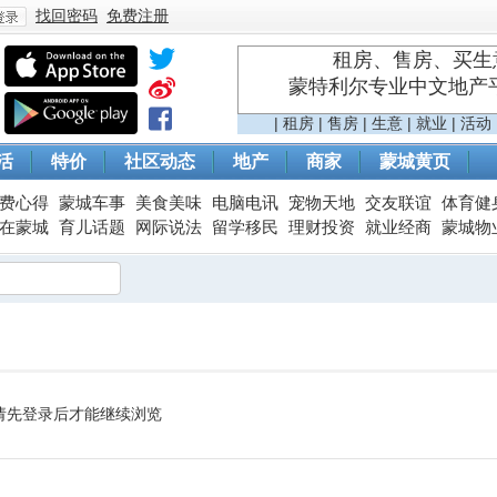
找回密码
免费注册
租房、售房、买生意
蒙特利尔专业中文地产平台 
登
|
租房
|
售房
|
生意
|
就业
|
活动
活
特价
社区动态
地产
商家
蒙城黄页
费心得
蒙城车事
美食美味
电脑电讯
宠物天地
交友联谊
体育健
在蒙城
育儿话题
网际说法
留学移民
理财投资
就业经商
蒙城物
录
请先登录后才能继续浏览