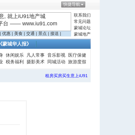
快捷导航
联系我们
, 就上iU91地产城
常见问题
—— www.iu91.com
蒙城论坛
|
优惠
|
美食
|
交通
|
景点
|
接送
|
蒙城地产
《蒙城华人报》
身
休闲娱乐
凡人常事
音乐影视
医疗保健
业
税务福利
摄影美术
同城活动
旅游度假
租房买房买生意上iU91