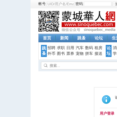
帐号
密码
首页
新闻
跳蚤
论坛
生
招聘
求职
日用
汽车
数码
租房
消
跳
论
蚤
坛
外币
图书
票券
宠物
拼车
接送
学
用户登录