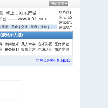
快捷导航
联系我们
, 就上iU91地产城
常见问题
—— www.iu91.com
蒙城论坛
|
优惠
|
美食
|
交通
|
景点
|
接送
|
蒙城地产
《蒙城华人报》
身
休闲娱乐
凡人常事
音乐影视
医疗保健
业
税务福利
摄影美术
同城活动
旅游度假
租房买房买生意上iU91