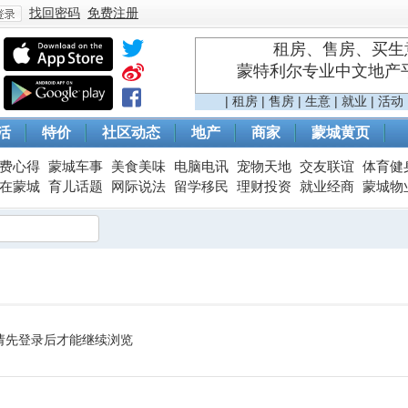
找回密码
免费注册
租房、售房、买生意
蒙特利尔专业中文地产平台 
登
|
租房
|
售房
|
生意
|
就业
|
活动
活
特价
社区动态
地产
商家
蒙城黄页
费心得
蒙城车事
美食美味
电脑电讯
宠物天地
交友联谊
体育健
在蒙城
育儿话题
网际说法
留学移民
理财投资
就业经商
蒙城物
录
请先登录后才能继续浏览