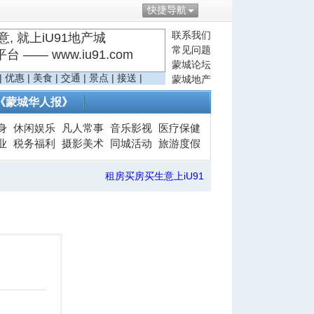
快捷导航
联系我们
, 就上iU91地产城
常见问题
—— www.iu91.com
蒙城论坛
|
优惠
|
美食
|
交通
|
景点
|
接送
|
蒙城地产
《蒙城华人报》
身
休闲娱乐
凡人常事
音乐影视
医疗保健
业
税务福利
摄影美术
同城活动
旅游度假
租房买房买生意上iU91