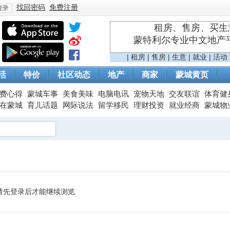
找回密码
免费注册
租房、售房、买生意
蒙特利尔专业中文地产平台 
登
|
租房
|
售房
|
生意
|
就业
|
活动
活
特价
社区动态
地产
商家
蒙城黄页
费心得
蒙城车事
美食美味
电脑电讯
宠物天地
交友联谊
体育健
在蒙城
育儿话题
网际说法
留学移民
理财投资
就业经商
蒙城物
录
请先登录后才能继续浏览