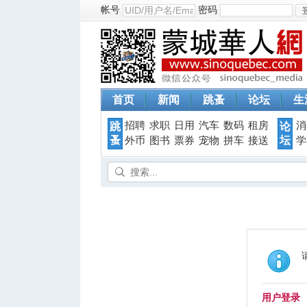
帐号
密码
首页
新闻
跳蚤
论坛
生
招聘
求职
日用
汽车
数码
租房
消
跳
论
蚤
坛
外币
图书
票券
宠物
拼车
接送
学
用户登录