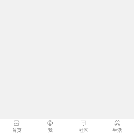
首页
我
社区
生活