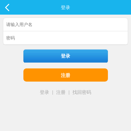
社区
登录
最新发表
登录
注册
登录
|
注册
|
找回密码