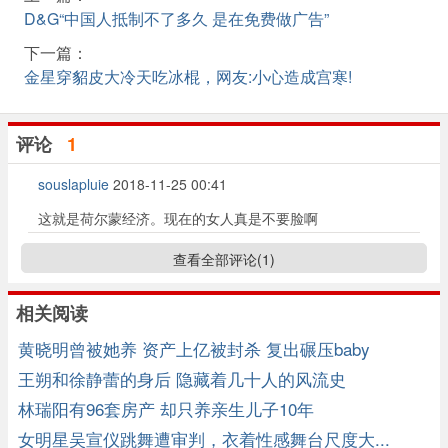
D&G“中国人抵制不了多久 是在免费做广告”
下一篇：
金星穿貂皮大冷天吃冰棍，网友:小心造成宫寒!
评论
1
souslapluie
2018-11-25 00:41
这就是荷尔蒙经济。现在的女人真是不要脸啊
查看全部评论(
1
)
相关阅读
黄晓明曾被她养 资产上亿被封杀 复出碾压baby
王朔和徐静蕾的身后 隐藏着几十人的风流史
林瑞阳有96套房产 却只养亲生儿子10年
女明星吴宣仪跳舞遭审判，衣着性感舞台尺度大...