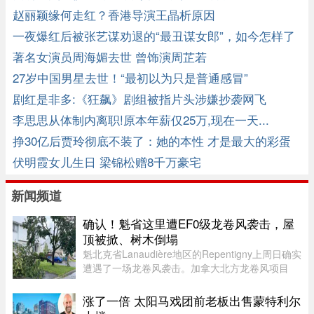
赵丽颖缘何走红？香港导演王晶析原因
一夜爆红后被张艺谋劝退的“最丑谋女郎”，如今怎样了
著名女演员周海媚去世 曾饰演周芷若
27岁中国男星去世！“最初以为只是普通感冒”
剧红是非多:《狂飙》剧组被指片头涉嫌抄袭网飞
李思思从体制内离职!原本年薪仅25万,现在一天...
挣30亿后贾玲彻底不装了：她的本性 才是最大的彩蛋
伏明霞女儿生日 梁锦松赠8千万豪宅
新闻频道
确认！魁省这里遭EF0级龙卷风袭击，屋
顶被掀、树木倒塌
魁北克省Lanaudière地区的Repentigny上周日确实
遭遇了一场龙卷风袭击。加拿大北方龙卷风项目
（Northern Tornadoes Project，NTP）调查确
认，当天形成的是一场EF0级龙卷风。报告指出，
涨了一倍 太阳马戏团前老板出售蒙特利尔
这场龙卷风是在一个弱超级单体 ...