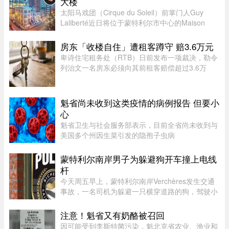
大楼
太阳马戏团（Cirque du Soleil）前掌门人Guy
Laliberté近日将位于蒙特利尔市中心的Maison
Alcan历史建筑群出售给房地产集团Groupe
Mach，成交价达9300万元。Groupe Mach董事长
房东「收楼自住」遭租客蹲守 赔3.6万元
兼首席执行官Vincent Chiara昨天周四向 ...
卑诗住宅租务处（RTB）日前发布一项裁决，勒令
列治文一名房东必须向其前租客赔偿超过3.6万
元。这起纠纷源于房东先前以「全家将从海外搬回
加拿大居住」为由驱逐租客，事后却被揭穿该物业
闲置整整一年无人入住，因而遭 ...
魁省尚未收到这类疫情的病例报告 但要小
心
魁省卫生与社会服务部表示，目前全省尚未收到与
美国多个州因生菜引发的隐孢子虫病
（Cyclosporiasis，环孢子虫病）疫情相关的病例
报告。这种由寄生虫引起的感染主要通过受污染的
蒙特利尔南岸男子为躲避狗开车撞上电线
食物或水传播，会导致水样腹泻、胃痉挛 ...
杆
今天周五早上，蒙特利尔南岸Verchères发生交通
事故，一名司机为躲避一只横穿道路的狗，驾驶小
型货车撞上电线杆，导致132号公路双向封闭。事
故发生在上午7点左右，受影响路段位于Saint-
注意！魁省又有奶酪被召回
Alexandre街与Calixa-Lavallé ...
因可能受到李斯特菌污染，魁北克省农业、渔业和