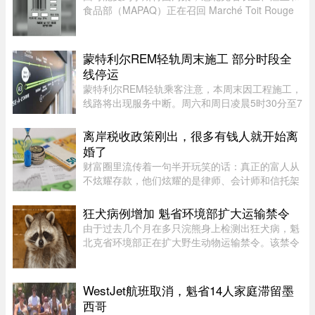
食品部（MAPAQ）正在召回 Marché Toit Rouge
Inc.（地址：Repentigny 地区 160 Brien Blvd.）售
出的“Les Grondines”奶酪。受影响的产品为 2026
年 7 月 6 日至 16 ...
蒙特利尔REM轻轨周末施工 部分时段全
线停运
蒙特利尔REM轻轨乘客注意，本周末因工程施工，
线路将出现服务中断。周六和周日凌晨5时30分至7
时30分，REM全线暂停服务；其中Anse-à-l’Orme
至Bois-Franc路段停运时间将持续至上午10时。
离岸税收政策刚出，很多有钱人就开始离
REM将安排接驳巴士连接受影响 ...
婚了
财富圈里流传着一句半开玩笑的话：真正的富人从
不炫耀存款，他们炫耀的是律师、会计师和信托架
构师的电话号码。这三个号码平时藏在通讯录最深
处，轻易不拨。可最近这段日子，笔者听说一个奇
狂犬病例增加 魁省环境部扩大运输禁令
怪的现象——好些身家不菲 ...
由于过去几个月在多只浣熊身上检测出狂犬病，魁
北克省环境部正在扩大野生动物运输禁令。该禁令
原本限制在 Montérégie 和 Eastern Townships 地
区运输浣熊、红狐、灰狐、条纹臭鼬和郊狼，自周
五起延伸至 Centre-du- ...
WestJet航班取消，魁省14人家庭滞留墨
西哥