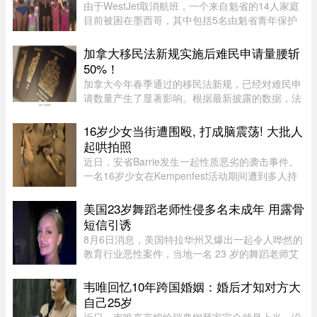
由于WestJet取消航班，一个来自魁省的14人家庭
目前被困在墨西哥，其中包括5名由魁省青年保护
局（DPJ）安置照顾的女孩。52岁的寄养家庭母亲
Josée Pelletier表示，一家人原定周一返程，却在
加拿大移民法新规实施后难民申请量腰斩
起飞前数小时收到航班取消 ...
50%！
加拿大今年春季通过的移民法新规，已经对难民申
请数量产生了显著影响。根据最新披露的数据，法
案生效后三个月内，全国仅接获 1.37 万宗难民申
请，较去年同期的 2.78 万宗减少近一半。新法生
16岁少女当街遭围殴, 打成脑震荡! 大批人
效，难民通道收紧今年 3 ...
起哄拍照
近日，安省Barrie发生一起性质恶劣的袭击事件。
一名16岁少女在Kempenfest活动期间遭到多人持
续攻击，直至失去意识。更令人震惊的是，现场大
批年轻人围观、起哄和拍摄，却迟迟没有人上前制
美国23岁舞蹈老师性侵多名未成年 用露骨
止。据CTV新闻报道，事件发 ...
短信引诱
8月6日消息，美国特拉华州又爆出一起令人哗然的
教育行业恶性案件，当地一名 23 岁的舞蹈老师艾
米丽.普赖尔.阿尔比诺遭到警方逮捕，涉嫌对自己
舞蹈工作室的两名未成年学生实施性虐待，还通过
韦唯回忆10年跨国婚姻：婚后才知对方大
电子设备引诱青少年，面临 ...
自己25岁
近日，韦唯直言嫁给瑞典钢琴家完全就是上当，没