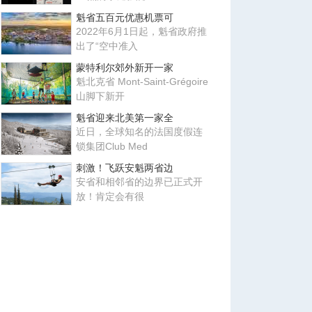
魁省五百元优惠机票可
2022年6月1日起，魁省政府推
出了“空中准入
蒙特利尔郊外新开一家
魁北克省 Mont-Saint-Grégoire
山脚下新开
魁省迎来北美第一家全
近日，全球知名的法国度假连
锁集团Club Med
刺激！飞跃安魁两省边
安省和相邻省的边界已正式开
放！肯定会有很