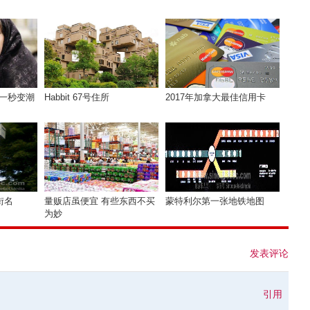
你一秒变潮
Habbit 67号住所
2017年加拿大最佳信用卡
街名
量贩店虽便宜 有些东西不买
蒙特利尔第一张地铁地图
为妙
发表评论
引用