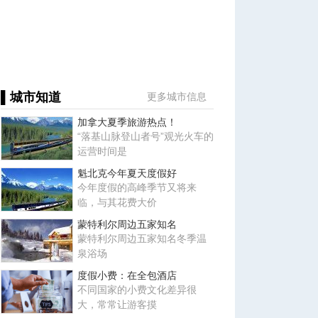
▌城市知道
更多城市信息
加拿大夏季旅游热点！
“落基山脉登山者号”观光火车的
运营时间是
魁北克今年夏天度假好
今年度假的高峰季节又将来
临，与其花费大价
蒙特利尔周边五家知名
蒙特利尔周边五家知名冬季温
泉浴场
度假小费：在全包酒店
不同国家的小费文化差异很
大，常常让游客摸