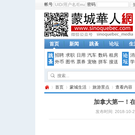
帐号
密码
首页
新闻
跳蚤
论坛
生
招聘
求职
日用
汽车
数码
租房
消
跳
论
蚤
坛
外币
图书
票券
宠物
拼车
接送
学
首页
蒙城生活
旅游景点
查看内容
加拿大第一！
发布时间: 2018-10-29
蒙
›
›
›
›