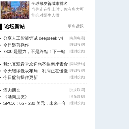
全球最友善城市排名
当你走在街上时，你有多大可
能会对陌生人微
▌论坛新帖
更多话题
分享人工智能尝试 deepseek v4
[
电脑电讯
]
falsh, 据说
今日盤前操作
[
理财投资
]
7800 是壓力，不是終點！下一站
[
理财投资
]
看 8000？
魁北克观音堂欢迎您莅临南岸素食
[
同城活动
]
分享会！
今天继续低吸布局，利润正在慢慢
[
理财投资
]
兑现！
今日盤前操作更新
[
理财投资
]
酒肉朋友
[
交友联谊
]
《酒肉朋友》
[
音乐影视
]
SPCX：65～230 美元，未来一年
[
理财投资
]
最大的机会？