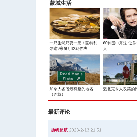
蒙城生活
一只生蚝只要一元！蒙特利
60种围巾系法 让
尔这9家餐厅吃到你爽
人
加拿大各省最有趣的地名
魁北克令人发笑的
（连载）
最新评论
扬帆起航
2023-2-13 21:51