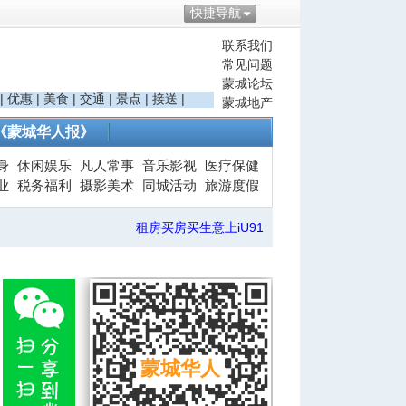
快捷导航
联系我们
常见问题
蒙城论坛
|
优惠
|
美食
|
交通
|
景点
|
接送
|
蒙城地产
《蒙城华人报》
身
休闲娱乐
凡人常事
音乐影视
医疗保健
业
税务福利
摄影美术
同城活动
旅游度假
租房买房买生意上iU91