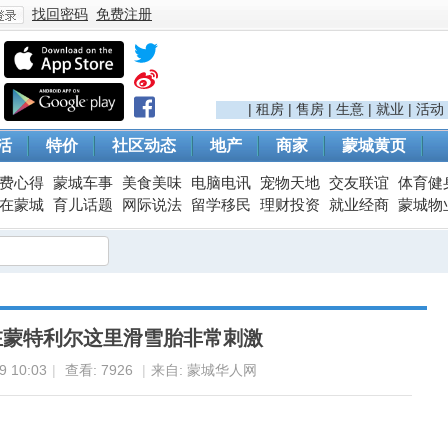
找回密码
免费注册
登
|
租房
|
售房
|
生意
|
就业
|
活动
活
特价
社区动态
地产
商家
蒙城黄页
费心得
蒙城车事
美食美味
电脑电讯
宠物天地
交友联谊
体育健
在蒙城
育儿话题
网际说法
留学移民
理财投资
就业经商
蒙城物
录
在蒙特利尔这里滑雪胎非常刺激
 10:03
|
查看:
7926
|
来自: 蒙城华人网