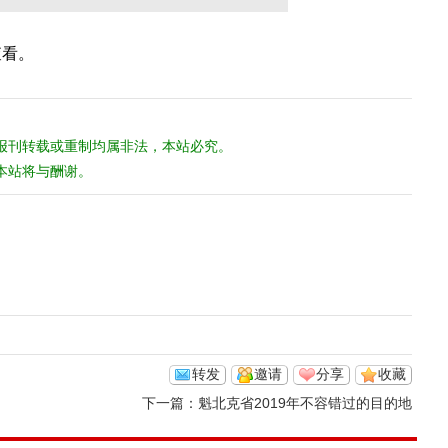
查看。
报刊转载或重制均属非法，本站必究。
本站将与酬谢。
转发
邀请
分享
收藏
下一篇：
魁北克省2019年不容错过的目的地