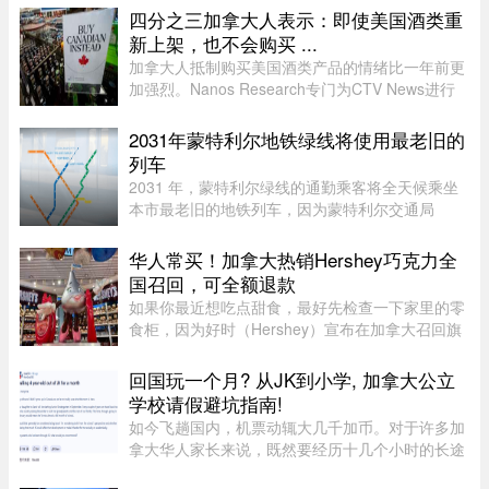
至Bois-Franc路段停运时间将持续至上午10时。
四分之三加拿大人表示：即使美国酒类重
REM将安排接驳巴士连接受影响 ...
新上架，也不会购买 ...
加拿大人抵制购买美国酒类产品的情绪比一年前更
加强烈。Nanos Research专门为CTV News进行
的一项最新民调显示，近四分之三（74%）的加拿
大人表示，即使美国酒类重新摆上货架，他们也不
2031年蒙特利尔地铁绿线将使用最老旧的
太可能购买。 ...
列车
2031 年，蒙特利尔绿线的通勤乘客将全天候乘坐
本市最老旧的地铁列车，因为蒙特利尔交通局
（STM）准备在该网络的两条线路之间对调列车。
六年后，当蓝线延长线通车时，STM 将把现代化
华人常买！加拿大热销Hershey巧克力全
的 Azur 列车从绿线调往蓝线。作为 ...
国召回，可全额退款
如果你最近想吃点甜食，最好先检查一下家里的零
食柜，因为好时（Hershey）宣布在加拿大召回旗
下的一款热门产品。图源：Dinda chairani /
Shutterstock.com8月1日，好时加拿大（Hershey
回国玩一个月? 从JK到小学, 加拿大公立
Canada）发布公告称，公司正在 ...
学校请假避坑指南!
如今飞趟国内，机票动辄大几千加币。对于许多加
拿大华人家长来说，既然要经历十几个小时的长途
飞行倒时差，只回去一两周绝对是“血亏”。因此，