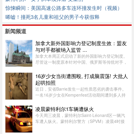
惊悚瞬间：美国高速公路多车连环撞发生时（视频）
唏嘘！撞死3名儿童和祖父的男子今获假释
新闻频道
加拿大新外国影响力登记制度生效：盟友
与对手都被纳入监管 ...
加拿大本周正式启动了新的外国影响力登记制度。
尽管这一制度原本针对中国、俄罗斯等传统对手，
但实际上，美国等加拿大最亲密的盟友也被纳入监
管。该制度在立法通过两年后启动实施，旨在通过
16岁少女当街遭围殴, 打成脑震荡! 大批人
要求相关活动公开申报、设 ...
起哄拍照
近日，安省Barrie发生一起性质恶劣的袭击事件。
一名16岁少女在Kempenfest活动期间遭到多人持
续攻击，直至失去意识。更令人震惊的是，现场大
批年轻人围观、起哄和拍摄，却迟迟没有人上前制
凌晨蒙特利尔1车辆遭纵火
止。据CTV新闻报道，事件发 ...
今天周三凌晨，蒙特利尔Saint-Léonard区一辆汽
车遭人纵火。蒙特利尔警方（SPVM）凌晨4时接
到911报警，称Couture Boulevard靠近Larin
Street附近发生火灾。警方发言人Caroline