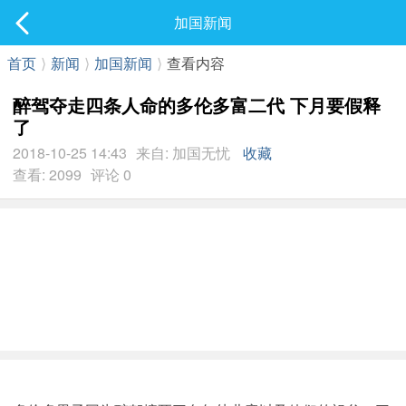
社区
加国新闻
最新发表
首页
⟩
新闻
⟩
加国新闻
⟩
查看内容
醉驾夺走四条人命的多伦多富二代 下月要假释
了
2018-10-25 14:43
来自: 加国无忧
收藏
查看: 2099
评论 0