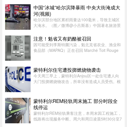
Chèvrefils表示，警员抵达现场时，火 ...
中国“冰城”哈尔滨降暴雨 中央大街淹成大
河(视频)
哈尔滨部分地区累积雨量达100毫米，导致主城区
大淹水。（图／微博@小吕斯基）中国著名旅游景
点哈尔滨，4日中午突然降下暴雨。部分地区累积
雨量达100毫米，导致主城区大淹水。游客最爱逛
注意！魁省又有奶酪被召回
的中央大街，也积水严重。民众 ...
因可能受到李斯特菌污染，魁北克省农业、渔业和
食品部（MAPAQ）正在召回 Marché Toit Rouge
Inc.（地址：Repentigny 地区 160 Brien Blvd.）售
出的“Les Grondines”奶酪。受影响的产品为 2026
年 7 月 6 日至 16 ...
蒙特利尔住宅遭投掷燃烧物袭击
今天周三早上，蒙特利尔Anjou区一处住宅遭人向
大门投掷燃烧物攻击，所幸没有造成人员受伤。根
据蒙特利尔警方（SPVM）初步消息，事件发生在
早上7点左右。一名男子疑似来到位于place de
Bellefontaine、靠近avenue de ...
蒙特利尔REM轻轨周末施工 部分时段全
线停运
蒙特利尔REM轻轨乘客注意，本周末因工程施工，
线路将出现服务中断。周六和周日凌晨5时30分至7
时30分，REM全线暂停服务；其中Anse-à-l’Orme