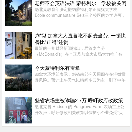
趁着孩子还小，请假回国待上一个月，让孩子好好
老师不会英语法语 蒙特利尔一学校被关闭
陪陪爷爷奶奶，成了不少 ...
魁北克教育部决定撤销蒙特利尔正统犹太学校
École communautaire Belz三个校区的办学许可，
原因包括教师资质不足、未完全遵守魁省课程要
求，以及校舍安全问题。根据TVA Nouvelles通过
魁北克行政法庭获得的文件，学校 ...
炸锅! 加拿大人直言吃不起麦当劳: 一顿快
餐比“正餐”还贵!
最近的一则财经新闻指出，尽管麦当劳
（McDonald’s）在全球及加拿大市场大力推广各
类“超值套餐”（Value Meals），但其销售额增长速
度依然出现了明显的放缓。图片来源：Global
今天蒙特利尔有雷暴
News这一现象在加拿大知名社区论坛 r/ ...
加拿大环境部表示，魁省南部今天周四存在轻微雷
暴风险。预计上午天气以晴间多云为主，到了中午
至下午初，蒙特利尔可能出现阵雨，并伴有局部雷
暴。随后，雷暴云团预计将向Estrie方向移动，
Mauricie地区下午也有可能受 ...
魁省农场主被诈骗2.7万 呼吁政府改政策
魁北克省 Hudson 的 Pengrove Farm 农场主正公
开发声，呼吁修改相关政策以保护小企业免受“买
家诈骗”，他们因一家诈骗性质的餐饮公司而损失
了价值 2.7 万元的货品。今年 4 月，由 Alana
Cosgrove 和 Matt Penney 夫 ...