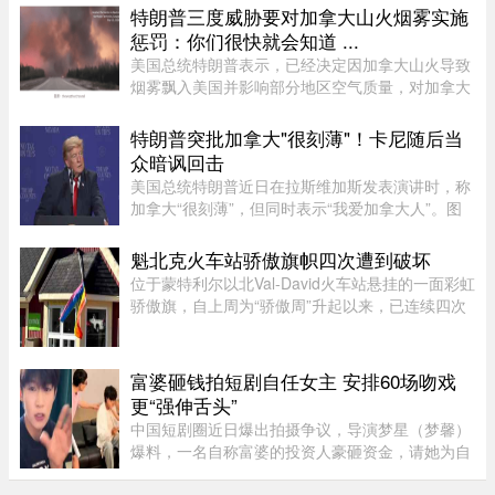
Bellefontaine、靠近avenue de ...
特朗普三度威胁要对加拿大山火烟雾实施
惩罚：你们很快就会知道 ...
美国总统特朗普表示，已经决定因加拿大山火导致
烟雾飘入美国并影响部分地区空气质量，对加拿大
实施“惩罚”，“你们很快就会知道”。这已是三个星
期里，特朗普第三次就此事对加拿大发出威胁。周
特朗普突批加拿大"很刻薄"！卡尼随后当
日晚间，特朗普在“空 ...
众暗讽回击
美国总统特朗普近日在拉斯维加斯发表演讲时，称
加拿大“很刻薄”，但同时表示“我爱加拿大人”。图
源：PBS周三，特朗普在拉斯维加斯的 Red Rock
Casino Resort Spa 发表演讲，宣传华盛顿的经济
魁北克火车站骄傲旗帜四次遭到破坏
议程。他在发言中谈到 ...
位于蒙特利尔以北Val-David火车站悬挂的一面彩虹
骄傲旗，自上周为“骄傲周”升起以来，已连续四次
遭到人为破坏。彩虹旗于7月27日首次悬挂，随后
接连被毁、被扯下焚烧，市政府数次重新安装，8
月5日还加装了监控摄像头 ...
富婆砸钱拍短剧自任女主 安排60场吻戏
更“强伸舌头”
中国短剧圈近日爆出拍摄争议，导演梦星（梦馨）
爆料，一名自称富婆的投资人豪砸资金，请她为自
己量身打造一部50多集短剧，不仅富婆亲自担任女