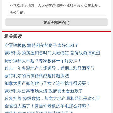
不喜欢那个地方，人太多交通很差不说那里穷人实在太多，
脏兮兮的。
查看全部评论(
1
)
相关阅读
空置率极低 蒙特利尔的房子太好出租了
蒙特利尔的房屋销售时间大幅缩短 竞价战愈演愈烈
房价疯狂买不起？专家教你一个好办法！
过去一年多温地产市场迥异，近期上涨只因季节
蒙特利尔的房屋价格战越打越激烈
加拿大房产如何赠与子女？这些操作很必要！
蒙特利尔公寓市场火爆 政府要出台新政了
反复挂牌 操纵数据，加拿大地产局和经纪是这么干
的！
全被恒大骗了！真当许老板的羊毛那么好薅？