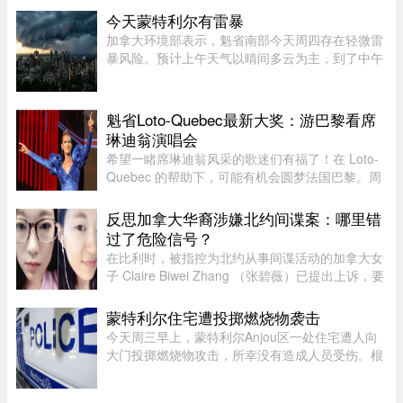
密，伊万卡被贾里德来了一个“公主抱”，两个人就
今天蒙特利尔有雷暴
宛若刚刚订婚一般。现 ...
加拿大环境部表示，魁省南部今天周四存在轻微雷
暴风险。预计上午天气以晴间多云为主，到了中午
至下午初，蒙特利尔可能出现阵雨，并伴有局部雷
暴。随后，雷暴云团预计将向Estrie方向移动，
Mauricie地区下午也有可能受 ...
魁省Loto-Quebec最新大奖：游巴黎看席
琳迪翁演唱会
希望一睹席琳迪翁风采的歌迷们有福了！在 Loto-
Quebec 的帮助下，可能有机会圆梦法国巴黎。周
一，Loto-Quebec 推出了“Diva in Paris
Experience”抽奖活动，将抽出两位幸运歌迷（每
反思加拿大华裔涉嫌北约间谍案：哪里错
人可携一名同伴），邀他们亲临现 ...
过了危险信号？
在比利时，被指控为北约从事间谍活动的加拿大女
子 Claire Biwei Zhang （张碧薇）已提出上诉，要
求获准在审判前获释。与此同时，加拿大政府正紧
急调查其安全审查程序，以查明外国势力可能是如
蒙特利尔住宅遭投掷燃烧物袭击
何渗透进入政府体系的。 ...
今天周三早上，蒙特利尔Anjou区一处住宅遭人向
大门投掷燃烧物攻击，所幸没有造成人员受伤。根
据蒙特利尔警方（SPVM）初步消息，事件发生在
早上7点左右。一名男子疑似来到位于place de