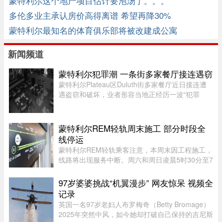
蒙特利尔这个地产项目估计要泡汤了。。。
多伦多业主承认房价高得离谱 希望再降30%
蒙特利尔最知名的体育俱乐部将被改建成公寓
新闻频道
蒙特利尔犯罪潮 一条街多家餐厅接连遇窃
蒙特利尔Plateau区Duluth街多家餐厅近日接连遭
遇盗窃和破坏，业者形容当地正经历一波“犯罪
潮”，希望警方加强执法。位于Duluth东街251号的
Coco Disco Club日前遭人闯入盗窃，监控拍下全
过程，损失及维修费用约7000 ...
蒙特利尔REM轻轨周末施工 部分时段全
线停运
蒙特利尔REM轻轨乘客注意，本周末因工程施工，
线路将出现服务中断。周六和周日凌晨5时30分至7
时30分，REM全线暂停服务；其中Anse-à-l’Orme
至Bois-Franc路段停运时间将持续至上午10时。
97岁婆婆挑战“机翼漫步” 网友惊呆 视频全
REM将安排接驳巴士连接受影响 ...
记录
英国一名97岁老妇人布罗梅奇（Betty Bromage）
2025年突然中风，如今她却打破自己保持的吉尼斯