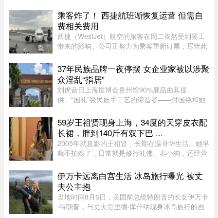
世界纪录（Guinness World Records），成为“年
纪最大的女性机翼漫步者”（eldest wing
乘客炸了！ 西捷航班渐恢复运营 但需自
walker（female））。这已是布罗 ...
费相关费用
西捷（WestJet）航空的旅客在周二依然受到罢工
带来的影响。公司正努力为乘客重新订票，尽管此
前经历了一天的空乘人员罢工与公司封锁事件。周
一，WestJet 与工会达成临时协议，航班已恢复运
37年民族品牌一夜停摆 女企业家被以涉聚
营。但公司在周二发邮件表 ...
众淫乱“指居”
刘虎昔日上海世博会贵州馆90%展品由其提
供、“国礼”级民族手工艺的缔造者——付国艳和她
苦心经营37年的黔粹行，正走向悲壮的终点。“我
们曾以百年老店为目标而努力，37年来克服了非
59岁王祖贤现身上海，34度的天穿皮衣配
典、经济危机、疫情等重重困难。 ...
长裙，胖到140斤有双下巴 ...
2005年就息影的王祖贤，长期在温哥华生活。她早
就不拍戏了，日常就是修行礼佛、养小狗，还经营
了一家艾灸馆。每次回国基本都是参加艾灸相关的
活动。8月5日，网友在上海机场偶遇王祖贤。34度
伊万卡远离白宫生活 冰岛旅行曝光 被丈
的天气穿着皮衣外套配长裙 ...
夫公主抱
当地时间8月6日，美国前总统特朗普的长女伊万卡
·特朗普，与丈夫贾里德·库什纳现身冰岛旅行的画
面引发关注。照片中，两人在当地度假期间互动亲