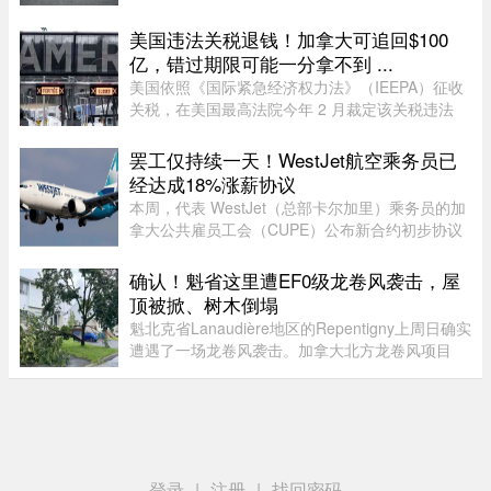
项行动的一部分，包括蒙特利尔警方（SPVM）在
内的多支魁省警力在 8 月 1 ...
美国违法关税退钱！加拿大可追回$100
亿，错过期限可能一分拿不到 ...
美国依照《国际紧急经济权力法》（IEEPA）征收
关税，在美国最高法院今年 2 月裁定该关税违法
前，已获得超过 1600 亿元的总收入。近期全球多
种关税（包括 Section 122、301 和 338 条款）纷
罢工仅持续一天！WestJet航空乘务员已
纷出台，令退款进展变得容 ...
经达成18%涨薪协议
本周，代表 WestJet（总部卡尔加里）乘务员的加
拿大公共雇员工会（CUPE）公布新合约初步协议
内容：未来三年工资总涨幅超过 18%；新增"值勤
时段津贴"，地面工作也获补偿；休息时间增加；
确认！魁省这里遭EF0级龙卷风袭击，屋
餐食和制服津贴上调；其他一系 ...
顶被掀、树木倒塌
魁北克省Lanaudière地区的Repentigny上周日确实
遭遇了一场龙卷风袭击。加拿大北方龙卷风项目
（Northern Tornadoes Project，NTP）调查确
认，当天形成的是一场EF0级龙卷风。报告指出，
这场龙卷风是在一个弱超级单体 ...
登录
|
注册
|
找回密码