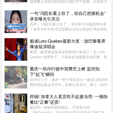
烟雾飘入美国并影响部分地区空气质量，对加拿大
实施“惩罚”，“你们很快就会知道”。这已是三个星
期里，特朗普第三次就此事对加拿大发出威胁。周
一句“冯院长看上你了，你自己把握机会”
日晚间，特朗普在“空 ...
录音曝光引关注
风声丨“冯院长看上你了”，背后有大问题风声作者
丨张丰专栏作家河北邯郸丛台区法院执行局长郭红
波给执行案件当事人武女士打电话，声称“我缺
钱，给我送点钱”，“你长得漂亮……冯院长看上你
魁省Loto-Quebec最新大奖：游巴黎看席
了，我可以从中促成，你 ...
琳迪翁演唱会
希望一睹席琳迪翁风采的歌迷们有福了！在 Loto-
Quebec 的帮助下，可能有机会圆梦法国巴黎。周
一，Loto-Quebec 推出了“Diva in Paris
Experience”抽奖活动，将抽出两位幸运歌迷（每
重庆一SUV行驶中突腾空上树 监控拍
人可携一名同伴），邀他们亲临现 ...
下"起飞"瞬间
8月5日上午，重庆一男子驾车经过一隧道口附近时
腾空而起悬在半空中，此事引发关注。网上一段27
秒行车记录仪显示，一辆白色SUV行驶在中间车
道，其前方右边是一处转弯，前端左侧是一个隧道
炸锅! 加拿大人直言吃不起麦当劳: 一顿快
口，当车驶至该隧道口附近时 ...
餐比“正餐”还贵!
最近的一则财经新闻指出，尽管麦当劳
（McDonald’s）在全球及加拿大市场大力推广各