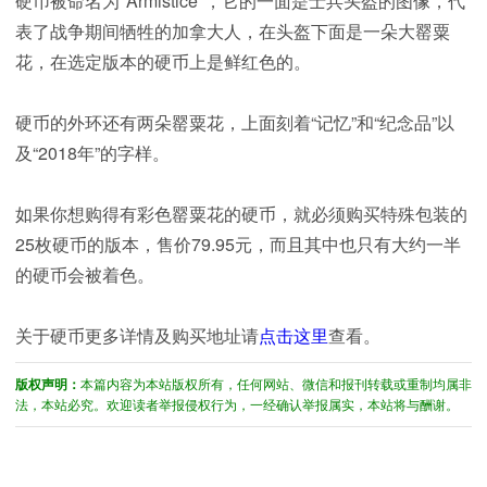
硬币被命名为"Armistice"，它的一面是士兵头盔的图像，代
表了战争期间牺牲的加拿大人，在头盔下面是一朵大罂粟
花，在选定版本的硬币上是鲜红色的。
硬币的外环还有两朵罂粟花，上面刻着“记忆”和“纪念品”以
及“2018年”的字样。
如果你想购得有彩色罂粟花的硬币，就必须购买特殊包装的
25枚硬币的版本，售价79.95元，而且其中也只有大约一半
的硬币会被着色。
关于硬币更多详情及购买地址请
点击这里
查看。
版权声明：
本篇内容为本站版权所有，任何网站、微信和报刊转载或重制均属非
法，本站必究。欢迎读者举报侵权行为，一经确认举报属实，本站将与酬谢。