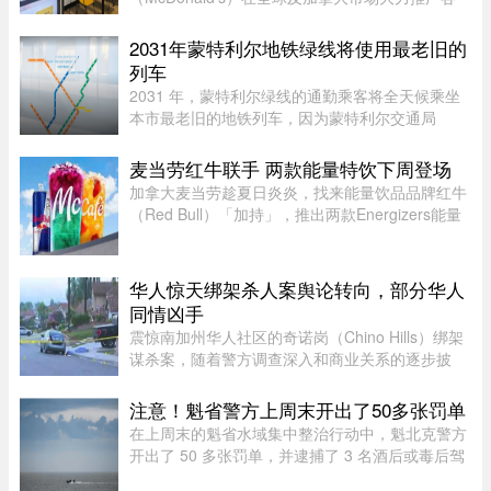
类“超值套餐”（Value Meals），但其销售额增长速
度依然出现了明显的放缓。图片来源：Global
2031年蒙特利尔地铁绿线将使用最老旧的
News这一现象在加拿大知名社区论坛 r/ ...
列车
2031 年，蒙特利尔绿线的通勤乘客将全天候乘坐
本市最老旧的地铁列车，因为蒙特利尔交通局
（STM）准备在该网络的两条线路之间对调列车。
六年后，当蓝线延长线通车时，STM 将把现代化
麦当劳红牛联手 两款能量特饮下周登场
的 Azur 列车从绿线调往蓝线。作为 ...
加拿大麦当劳趁夏日炎炎，找来能量饮品品牌红牛
（Red Bull）「加持」，推出两款Energizers能量
特饮——红牛Dragonberry Energizer及红牛
Tropicberry Energizer。Dragonberry Energizer以
红牛能量饮品配搭蓝树莓（blu ...
华人惊天绑架杀人案舆论转向，部分华人
同情凶手
震惊南加州华人社区的奇诺岗（Chino Hills）绑架
谋杀案，随着警方调查深入和商业关系的逐步披
露，再加上熟悉彼此的华人“小道消息”，在华人圈
中的舆论风向开始出现微妙变化。部分华人社区成
注意！魁省警方上周末开出了50多张罚单
员开始对已遭警方击毙的 ...
在上周末的魁省水域集中整治行动中，魁北克警方
开出了 50 多张罚单，并逮捕了 3 名酒后或毒后驾
驶船只的嫌疑人。作为一项统筹协调的航海安全专