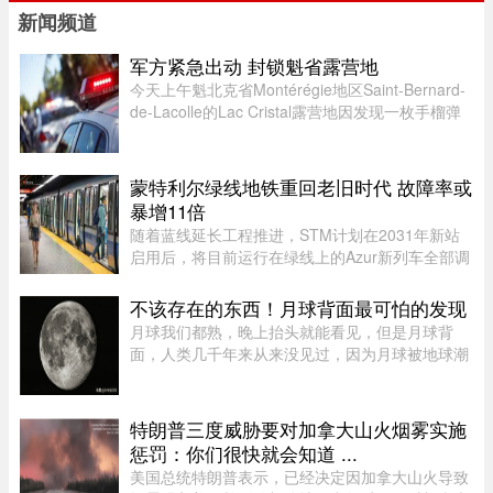
新闻频道
军方紧急出动 封锁魁省露营地
今天上午魁北克省Montérégie地区Saint-Bernard-
de-Lacolle的Lac Cristal露营地因发现一枚手榴弹
而发布炸弹警报。魁省省警（SQ）发言人Louis-
Philippe Ruel表示，这枚手榴弹看起来已经有多年
历史，目前对露营者没有 ...
蒙特利尔绿线地铁重回老旧时代 故障率或
暴增11倍
随着蓝线延长工程推进，STM计划在2031年新站
启用后，将目前运行在绿线上的Azur新列车全部调
往蓝线，以配合新线路技术要求。届时，蒙特利尔
客流量最高的绿线可能几乎全部由服役多年的MR-
不该存在的东西！月球背面最可怕的发现
73老旧列车运营。Projet Montr ...
月球我们都熟，晚上抬头就能看见，但是月球背
面，人类几千年来从来没见过，因为月球被地球潮
汐锁定了，永远只有一面对着地球。背面只是从地
球视角无法观测，并非永久藏在黑暗里，月背和正
面一样拥有14天一轮的完整白 ...
特朗普三度威胁要对加拿大山火烟雾实施
惩罚：你们很快就会知道 ...
美国总统特朗普表示，已经决定因加拿大山火导致