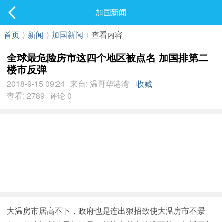
社区
加国新闻
最新发表
首页
⟩
新闻
⟩
加国新闻
⟩
查看内容
全球最危险房市这四个地区被点名 加国排第二
楼市反弹
2018-9-15 09:24
来自: 温哥华港湾
收藏
查看: 2789
评论 0
大温房市居高不下，政府也是连出狠招致使大温房市不景