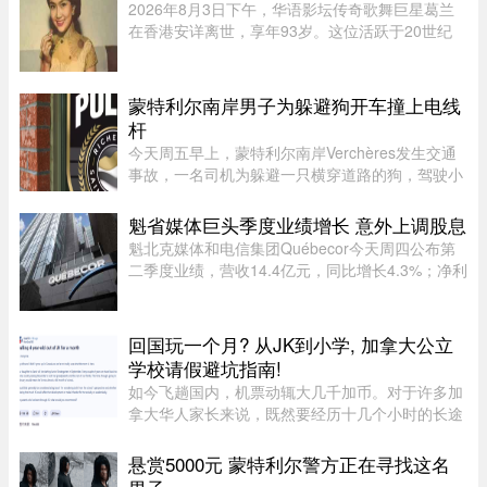
2026年8月3日下午，华语影坛传奇歌舞巨星葛兰
在香港安详离世，享年93岁。这位活跃于20世纪
50至60年代的“千面女郎”，以集唱歌、演戏和舞蹈
于一身的全能才华闻名，曾主演多部经典华语歌舞
片。她的离去，带走了一个流 ...
蒙特利尔南岸男子为躲避狗开车撞上电线
杆
今天周五早上，蒙特利尔南岸Verchères发生交通
事故，一名司机为躲避一只横穿道路的狗，驾驶小
型货车撞上电线杆，导致132号公路双向封闭。事
故发生在上午7点左右，受影响路段位于Saint-
魁省媒体巨头季度业绩增长 意外上调股息
Alexandre街与Calixa-Lavallé ...
魁北克媒体和电信集团Québecor今天周四公布第
二季度业绩，营收14.4亿元，同比增长4.3%；净利
润2.709亿元，同比增长24.4%。其中，电信业务
（Vidéotron、Freedom Mobile和Fizz）收入增长
4%至12.3亿元，过去一年新增2 ...
回国玩一个月? 从JK到小学, 加拿大公立
学校请假避坑指南!
如今飞趟国内，机票动辄大几千加币。对于许多加
拿大华人家长来说，既然要经历十几个小时的长途
飞行倒时差，只回去一两周绝对是“血亏”。因此，
趁着孩子还小，请假回国待上一个月，让孩子好好
悬赏5000元 蒙特利尔警方正在寻找这名
陪陪爷爷奶奶，成了不少 ...