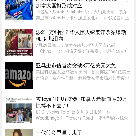
口，当车驶至该隧道口附近时 ...
加拿大国旗形成对立 ...
阿省居民Sarah Batchelor 说，大约几周前，艾尔
德里市（Airdrie，卡尔加里以北）一户邻居窗户上
出现了一面巨大的蓝色旗帜，上面是阿省的盾徽，
从那时起一切开始发生变化。49 岁的音乐教师
涉2千万纠纷？华人惊天绑架谋杀案曝动
Batchelor 在阿省生活了大 ...
机 女儿泪崩
7月29日晚上，发生在南加州华人区奇诺岗
（Chino Hills）的惊天绑架谋杀案，仍然令华人社
区处于惶恐之中，随着越来越多认识当事人的人士
爆料，这起案件的动机似乎正在明朗。根据最新消
亚马逊市值首次突破3万亿美元大关
息显示，凶手博正峰（Zhengfeng ...
美国科技巨头亚马逊今天周一首次突破3000亿美元
市值这一象征性门槛，继续受益于市场对其季度业
绩的热烈反应。在纽约证券交易所，截至格林尼治
时间13时45分（美国东部时间上午9时50分），亚
马逊股价上涨5.20%，达到28 ...
被Toys ‘R’ Us坑惨! 加拿大老板血亏60万,
快撑不下去了!
据 CityNews Toronto 8 月 3 日报道，在
Woodbridge 的 Trowers Road 一座大型商业综合
体内，有一家陈列各类迷你豪华儿童车的展厅，产
品售价低至 200 元。“我们拥有最大规模的高端儿
一代传奇巨星，走了
童电动车和玩具车选择之一。”这 ...