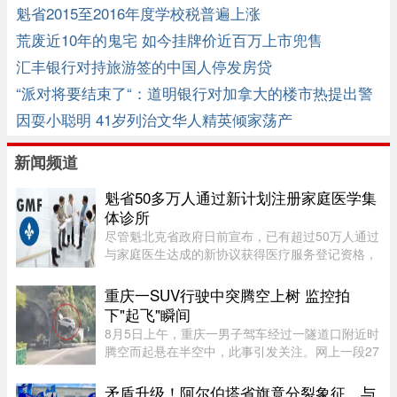
魁省2015至2016年度学校税普遍上涨
荒废近10年的鬼宅 如今挂牌价近百万上市兜售
汇丰银行对持旅游签的中国人停发房贷
“派对将要结束了“：道明银行对加拿大的楼市热提出警
告
因耍小聪明 41岁列治文华人精英倾家荡产
新闻频道
魁省50多万人通过新计划注册家庭医学集
体诊所
尽管魁北克省政府日前宣布，已有超过50万人通过
与家庭医生达成的新协议获得医疗服务登记资格，
但其中绝大多数人并没有被分配固定的家庭医生，
而只是被纳入某个家庭医学诊所（GMF）的集体管
重庆一SUV行驶中突腾空上树 监控拍
理体系。 ...
下"起飞"瞬间
8月5日上午，重庆一男子驾车经过一隧道口附近时
腾空而起悬在半空中，此事引发关注。网上一段27
秒行车记录仪显示，一辆白色SUV行驶在中间车
道，其前方右边是一处转弯，前端左侧是一个隧道
矛盾升级！阿尔伯塔省旗竟分裂象征，与