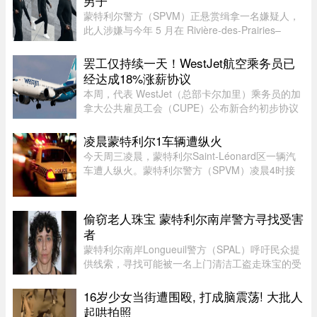
男子
蒙特利尔警方（SPVM）正悬赏缉拿一名嫌疑人，
此人涉嫌与今年 5 月在 Rivière-des-Prairies–
Pointe-aux-Trembles 区发生的一起谋杀未遂案有
关。警方呼吁公众协助确认嫌犯身份。据描述，嫌
罢工仅持续一天！WestJet航空乘务员已
犯为一名黑人男性，身高在 ...
经达成18%涨薪协议
本周，代表 WestJet（总部卡尔加里）乘务员的加
拿大公共雇员工会（CUPE）公布新合约初步协议
内容：未来三年工资总涨幅超过 18%；新增"值勤
时段津贴"，地面工作也获补偿；休息时间增加；
凌晨蒙特利尔1车辆遭纵火
餐食和制服津贴上调；其他一系 ...
今天周三凌晨，蒙特利尔Saint-Léonard区一辆汽
车遭人纵火。蒙特利尔警方（SPVM）凌晨4时接
到911报警，称Couture Boulevard靠近Larin
Street附近发生火灾。警方发言人Caroline
Chèvrefils表示，警员抵达现场时，火 ...
偷窃老人珠宝 蒙特利尔南岸警方寻找受害
者
蒙特利尔南岸Longueuil警方（SPAL）呼吁民众提
供线索，寻找可能被一名上门清洁工盗走珠宝的受
害者。警方表示，嫌疑人涉嫌主要针对老年居民下
手。48岁的Longueuil居民Mélanie Tanguay上周
16岁少女当街遭围殴, 打成脑震荡! 大批人
四出庭，被控涉及Saint-Brun ...
起哄拍照