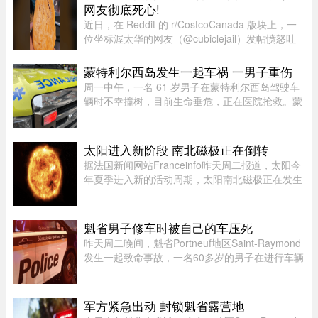
过去，齐肩发，淡蓝新中 ...
网友彻底死心!
近日，在 Reddit 的 r/CostcoCanada 版块上，一
位坐标渥太华的网友（@cubiclejail）发帖愤怒吐
槽了自己在 Costco 购买的一袋红薯，迅速引发了
数百位加拿大网友的激烈共鸣与讨论。这原本只是
蒙特利尔西岛发生一起车祸 一男子重伤
一句日常的抱怨，却意外演 ...
周一中午，一名 61 岁男子在蒙特利尔西岛驾驶车
辆时不幸撞树，目前生命垂危，正在医院抢救。蒙
特利尔警方（SPVM）透露，中午 12 点 55 分左右
接获 911 报警，称 Pointe-Claire 区的 Sources 大
道（介于 Avro 街与 Hy ...
太阳进入新阶段 南北磁极正在倒转
据法国新闻网站Franceinfo昨天周二报道，太阳今
年夏季进入新的活动周期，太阳南北磁极正在发生
倒转。这一现象大约每11年出现一次。在太阳活动
达到峰值时，太阳两极会交换位置：北磁极转变为
南磁极，南磁极则转变为北 ...
魁省男子修车时被自己的车压死
昨天周二晚间，魁省Portneuf地区Saint-Raymond
发生一起致命事故，一名60多岁的男子在进行车辆
维修时，被自己的汽车压住身亡。魁省省警
（SQ）于晚上6时30分左右接报，赶赴Saint-
Raymond的rang Sainte-Croix，当时一名 ...
军方紧急出动 封锁魁省露营地