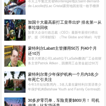
今天上午魁北克省Montérégie地区Saint-Bernard-
de-Lacolle的Lac Cristal露营地因发现一枚手榴弹
而发布炸弹警报。魁省省警（SQ）发言人Louis-
Philippe Ruel表示，这枚手榴弹看起来已经有多年
历史，目前对露营者没有 ...
加国十大最高薪打工皇帝出炉 排名第一从
事垃圾回收
加拿大企业行政总裁（CEO）最新年薪排行榜出
炉。据《环球邮报》（The Globe and Mail）与管
理顾问公司Global Governance Advisors共同发布
的2025年「加拿大百大上市公司CEO薪酬排名，
蒙特利尔Labatt主管挪用50万 判40个月
全国最高薪的上市公司行政总裁为 ...
还10万
加拿大啤酒公司Labatt位于LaSalle酿酒厂工会前财
务主管Patrick Aitken，因挪用工会资金超过50万
元，被蒙特利尔法院判处40个月（约3年4个月）监
禁，并被勒令向工会赔偿10万元。Aitken在Labatt
蒙特利尔青少年保护机构一个月内3名少
工作15年，并于2020年担 ...
年死亡引关注
今年3月短短数周内，3名儿童在蒙特利尔英语青少
年保护机构Batshaw Youth and Family Centres的
照护或监管期间死亡。魁北克验尸官办公室已证实
这3起未成年人死亡事件，并表示目前全部仍在调
30多岁零罚单，车险竟要$800/月！ 司机
查之中。 ...
崩溃：比车贷还贵