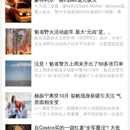
今天周二凌晨，蒙特利尔Saint-Michel一栋triplex疑
遭人纵火。警方于凌晨2时30分接获911报警，事
发地点位于10e Avenue与Legendre街交界处。消
防员赶到时，火势已自行熄灭。警方表示，现场发
现了助燃物，初步调查显示 ...
魁省野火活动超常 最大“元凶”是。。
魁北克森林火灾防护局（SOPFEU）表示，今年7
月全省野火活动高于往年平均水平，主要原因是雷
击频繁。在重点防火区域，7月共发生90起森林火
灾，烧毁约1675公顷森林。相比之下，近年7月平
均为66起火灾，受影响面积约111 ...
注意！魁省警方上周末开出了50多张罚单
在上周末的魁省水域集中整治行动中，魁北克警方
开出了 50 多张罚单，并逮捕了 3 名酒后或毒后驾
驶船只的嫌疑人。作为一项统筹协调的航海安全专
项行动的一部分，包括蒙特利尔警方（SPVM）在
内的多支魁省警力在 8 月 1 ...
杨振宁离世10月 翁帆现身新疆引关注 气
质面相全变
八一建军节前夕，新疆喀什市人民医院的病房里，
一个五十岁的女人弯着腰，伸手轻轻掀开一位老兵
眼睛上的纱布。老兵重见光明，激动得想坐起来道
谢，她连忙摆手：“不用起来，不用起来”。镜头扫
在Costco买的一袋红薯"全军覆没"! 大批