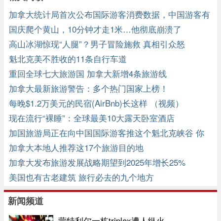
加拿大统计局首次公布国际游客消费数据，中国游客有
啥特点 ...
国庆爬个黄山，10分钟才走1米…他彻底崩溃了
高山冰湖惊现“人腿”？男子冒险施救 真相引众怒
魁北克美不胜收的11条自行车道
重回全球七大旅游国 加拿大新增4条旅游线
加拿大最新旅游警告：多个热门国家上榜！
每晚$1.2万美元的民宿(AirBnb)长这样 （视频）
现在流行“裸睡”：全球最美10大露天卧室酒店
加国旅游局正在向中国国际游客推这个魁北克峡谷 你
去过吗？ ... ... ...
加拿大本地人推荐这17个旅游目的地
加拿大发布旅游发展战略期望到2025年增长25%
美国也有古老建筑 旅行必去的九个地方
新闻频道
蒙特利尔一栋triplex遭人纵火