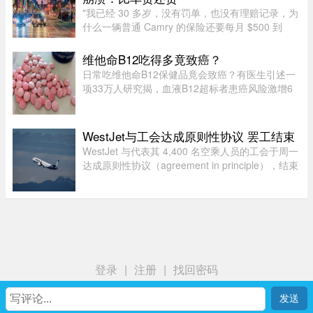
"我已经 30 多岁，没有罚单，也没有理赔记录，为
什么一辆普通 Camry 的保险还要每月 $500 到
$800？"一名多伦多网友近日在 Reddit 发帖称，自
己找过保险经纪、直接联系过保险公司，也使用了
维他命B12吃得多竟致癌？
多个比价网站，得到的报价 ...
日常吃维他命B12保健品竟会致癌？有医生引述一
项33万人研究揭，血液B12超标者患癌风险激增6
倍。但B12超标绝非致癌元凶，反而是体内1大警
号有关。医生拆解致癌真相：患癌风险高6倍家医
科医生陈欣湄在Facebook专页发文 ...
WestJet与工会达成原则性协议 罢工结束
WestJet 与代表其 4,400 名空乘人员的工会于周一
达成原则性协议（agreement in principle），结束
了自周日开始的罢工。
登录
|
注册
|
找回密码
首页
我
社区
生活