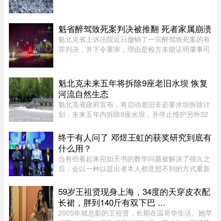
升。据MétéoMédia报道，建筑假期最后一天的大
雨已造成部分地区积水。Saguenay–Lac-Saint-
Jean地区的Chicoutimi河和au ...
魁省醉驾致死案判决被推翻 死者家属崩溃
魁北克省上诉法院近日撤销了一宗醉驾致死案的有
罪判决，并下令重审，理由是检方未能证明肇事司
机的醉酒状态与致命车祸存在足够直接的因果关
系。事故发生于2020年8月27日晚，43岁的
Yannick Potvin驾驶踏板车行驶在Sai ...
魁北克未来五年将拆除9座老旧水坝 恢复
河流自然生态
魁北克省政府宣布，将启动老旧非必要水坝拆除计
划，未来五年内拆除9座水坝，并停止维护另外32
座水坝，让其自然老化退役，以恢复河流自然生态
系统。这标志着魁北克正式加入国际上日益兴起的
终于有人问了 邓煜王虹的获奖研究到底有
拆坝潮流。 ...
什么用？
当有些看起来宛如天书的数学问题被解决了很久之
后，会以一种以提出者本人都意想不到的方式重新
出现。中国数学家获得菲尔兹奖的新闻刷屏了。在
热闹的祝贺声中，也会有人好奇：邓煜研究的狭义
59岁王祖贤现身上海，34度的天穿皮衣配
希尔伯特第六问题和王虹研 ...
长裙，胖到140斤有双下巴 ...
2005年就息影的王祖贤，长期在温哥华生活。她早