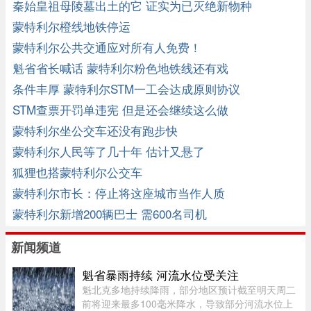
秦始皇祖母陵墓出土的它 证实为已灭绝新物种
蒙特利尔橙线地铁停运
蒙特利尔公共交通应对所有人免费！
魁省省长喊话 蒙特利尔粉色地铁线还有戏
条件丰厚 蒙特利尔STM一工会达成原则协议
STM查票开罚单违宪 但是还会继续这么做
蒙特利尔坐公交车还没有跑步快
蒙特利尔人民等了几十年 估计又悬了
狐狸也搭蒙特利尔公交车
蒙特利尔市长：停止将这座城市当作人质
蒙特利尔新增200辆巴士 需600名司机
新闻频道
魁省暴雨持续 河流水位受关注
魁北克多地持续降雨，部分地区预计截至明天周二
前将迎来最多100毫米降水，导致部分河流水位上