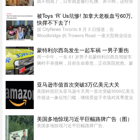
就不拍戏了，日常就是修行礼佛、养小狗，还经营
了一家艾灸馆。每次回国基本都是参加艾灸相关的
活动。8月5日，网友在上海机场偶遇王祖贤。34度
被Toys ‘R’ Us坑惨! 加拿大老板血亏60万,
的天气穿着皮衣外套配长裙 ...
快撑不下去了!
据 CityNews Toronto 8 月 3 日报道，在
Woodbridge 的 Trowers Road 一座大型商业综合
体内，有一家陈列各类迷你豪华儿童车的展厅，产
品售价低至 200 元。“我们拥有最大规模的高端儿
蒙特利尔西岛发生一起车祸 一男子重伤
童电动车和玩具车选择之一。”这 ...
周一中午，一名 61 岁男子在蒙特利尔西岛驾驶车
辆时不幸撞树，目前生命垂危，正在医院抢救。蒙
特利尔警方（SPVM）透露，中午 12 点 55 分左右
接获 911 报警，称 Pointe-Claire 区的 Sources 大
道（介于 Avro 街与 Hy ...
亚马逊市值首次突破3万亿美元大关
美国科技巨头亚马逊今天周一首次突破3000亿美元
市值这一象征性门槛，继续受益于市场对其季度业
绩的热烈反应。在纽约证券交易所，截至格林尼治
时间13时45分（美国东部时间上午9时50分），亚
马逊股价上涨5.20%，达到28 ...
美国多地惊现习近平巨幅路牌广告（图）
美国多地惊现习近平巨幅路牌广告。