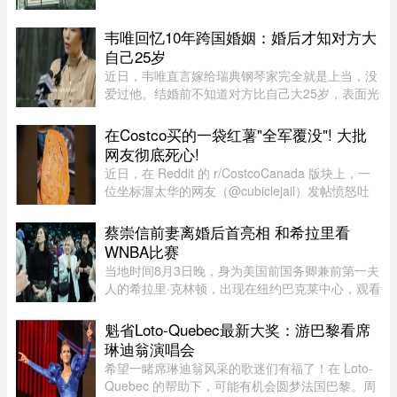
韦唯回忆10年跨国婚姻：婚后才知对方大
自己25岁
近日，韦唯直言嫁给瑞典钢琴家完全就是上当，没
爱过他。结婚前不知道对方比自己大25岁，表面光
鲜的10年婚姻藏着控制和暴力。目前，前夫已去
世，自己独自抚养三个儿子。韦唯，原名张菊霞，
在Costco买的一袋红薯"全军覆没"! 大批
壮族，1963年9月28日出生于 ...
网友彻底死心!
近日，在 Reddit 的 r/CostcoCanada 版块上，一
位坐标渥太华的网友（@cubiclejail）发帖愤怒吐
槽了自己在 Costco 购买的一袋红薯，迅速引发了
数百位加拿大网友的激烈共鸣与讨论。这原本只是
蔡崇信前妻离婚后首亮相 和希拉里看
一句日常的抱怨，却意外演 ...
WNBA比赛
当地时间8月3日晚，身为美国前国务卿兼前第一夫
人的希拉里·克林顿，出现在纽约巴克莱中心，观看
一场WNBA的比赛，纽约自由队迎战西雅图风暴
队。主场作战的纽约自由队最终以 95-83 获胜，位
魁省Loto-Quebec最新大奖：游巴黎看席
列总积分榜第七位，而风暴 ...
琳迪翁演唱会
希望一睹席琳迪翁风采的歌迷们有福了！在 Loto-
Quebec 的帮助下，可能有机会圆梦法国巴黎。周