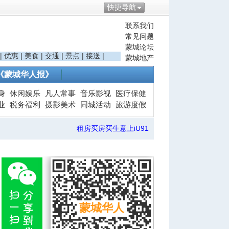
快捷导航
联系我们
常见问题
蒙城论坛
|
优惠
|
美食
|
交通
|
景点
|
接送
|
蒙城地产
《蒙城华人报》
身
休闲娱乐
凡人常事
音乐影视
医疗保健
业
税务福利
摄影美术
同城活动
旅游度假
租房买房买生意上iU91