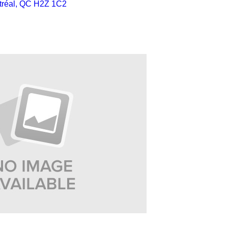
ntréal, QC H2Z 1C2