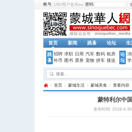
帐号
密码
首页
新闻
跳蚤
论坛
生
招聘
求职
日用
汽车
数码
租房
消
跳
论
蚤
坛
外币
图书
票券
宠物
拼车
接送
学
首页
蒙城生活
蒙城美食
查看内容
蒙特利尔中
发布时间: 2018-4-30 
蒙
›
›
›
›