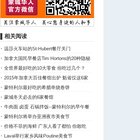
▌相关阅读
温莎火车站的St-Hubert餐厅关门
加拿大国民早餐店Tim Hortons的20种隐秘
美食
全世界最好吃的10大零食 你吃过几个？
2015年加拿大百佳餐馆出炉 魁省仅这6家
上榜
蒙特利尔最好吃的希腊串烧卷饼
蒙城冬天必去的6家餐馆
牛肉面 卤蛋 石锅拌饭--蒙特利尔的早午餐
越来越精彩
蒙特利尔将举办亚洲夜市美食节
价格不菲的海鲜 广东人看了都怕 你敢吃
吗？
Laval举行家乡风味Poutine美食节