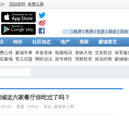
找回密码
免费注册
登
|
租房
|
售房
|
生意
|
就业
|
活动
活
特价
社区动态
地产
商家
蒙城黄页
费心得
蒙城车事
美食美味
电脑电讯
宠物天地
交友联谊
体育健
在蒙城
育儿话题
网际说法
留学移民
理财投资
就业经商
蒙城物
录
国城这六家餐厅你吃过了吗？
09:46
|
查看:
14815
|
来自: 蒙城华人网