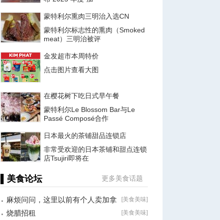
蒙特利尔熏肉三明治入选CN
蒙特利尔标志性的熏肉（Smoked
meat）三明治被评
金发超市本周特价
点击图片查看大图
在樱花树下吃日式早午餐
蒙特利尔Le Blossom Bar与Le
Passé Composé合作
日本最火的茶铺甜品连锁店
非常受欢迎的日本茶铺和甜点连锁
店Tsujiri即将在
▌美食论坛
更多美食话题
麻烦问问，这里以前有个人卖加拿
[
美食美味
]
大海参的。
烧腊招租
[
美食美味
]