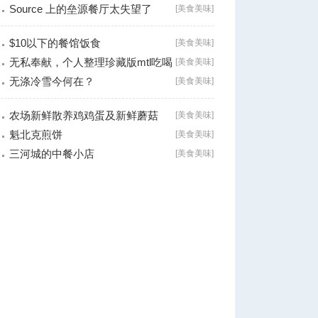
Source 上的垒源餐厅太失望了
[
美食美味
]
$10以下的餐馆饭食
[
美食美味
]
无私奉献，个人整理珍藏版mtl吃喝
[
美食美味
]
小全（高
无涤冷雪今何在？
[
美食美味
]
农场新鲜散养鸡鸡蛋及新鲜蘑菇
[
美食美味
]
魁北克煎饼
[
美食美味
]
三河城的中餐小店
[
美食美味
]