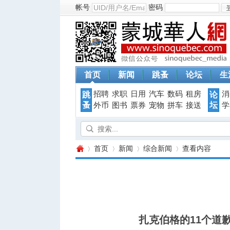
帐号
密码
首页
新闻
跳蚤
论坛
生
招聘
求职
日用
汽车
数码
租房
消
跳
论
蚤
坛
外币
图书
票券
宠物
拼车
接送
学
首页
新闻
综合新闻
查看内容
蒙
›
›
›
›
扎克伯格的11个道歉技