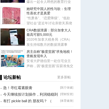
爆出一起令人哗然的教育行业
恶性案件，当地一名 23 岁的舞
她研究中国人的性与欲：生理
性喜欢才是真爱
“性萧条”、“恋爱降级”、“低欲
望社会”是近年讨论亲密关系绕
不开的词汇。暗含其中
CRA数据泄露：部分加拿大人
最高可获5,000元
2020年加拿大税务局（CRA）
发生持续数月的数据泄露事
件，导致数千名加拿大人的私
房主自称"极度贫困"求免地税！
人信
查账发现年入
安省大萨德伯里一处住宅业主
声称，因“极度贫困”应获准免交
地税。安省评估复核委员会
▌论坛新帖
更多新帖
急！寻红霉素眼膏
[
医疗保健
]
今天继续按计划操作，利润稳稳到
[
理财投资
]
手！
有打 pickle ball 的 朋友吗？ （
[
体育健身
]
Brossard