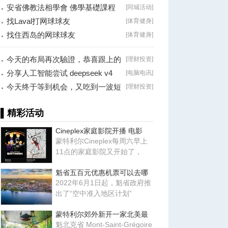
安省佛教法相學會 佛學基礎課程
[
同城活动
]
（第二十八
找Laval打网球球友
[
体育健身
]
找住西岛的网球球友
[
体育健身
]
今天的布局再次驗證，恭喜跟上的
[
理财投资
]
朋友！
分享人工智能尝试 deepseek v4
[
电脑电讯
]
falsh, 据说
今天终于等到机会，又吃到一波短
[
理财投资
]
线利润！
▌精彩活动
Cineplex家庭影院开播 电影
蒙特利尔Cineplex每周六早上
11点的家庭影院又开始了，
魁省五百元优惠机票可以去哪
2022年6月1日起，魁省政府推
出了“空中准入地区计划”
蒙特利尔郊外新开一家北美最
魁北克省 Mont-Saint-Grégoire