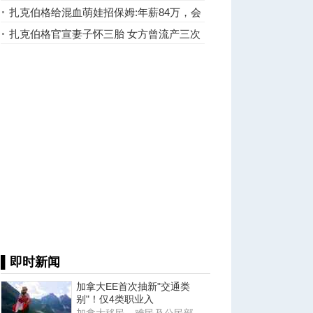
蜥蜴人实锤了
扎克伯格给混血萌娃招保姆:年薪84万，会
说中文
扎克伯格官宣妻子怀三胎 女方曾流产三次
▌即时新闻
加拿大EE首次抽新"交通类
别"！仅4类职业入