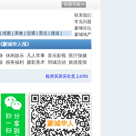
快捷导航
联系我们
常见问题
蒙城论坛
|
优惠
|
美食
|
交通
|
景点
|
接送
|
蒙城地产
《蒙城华人报》
身
休闲娱乐
凡人常事
音乐影视
医疗保健
业
税务福利
摄影美术
同城活动
旅游度假
租房买房买生意上iU91