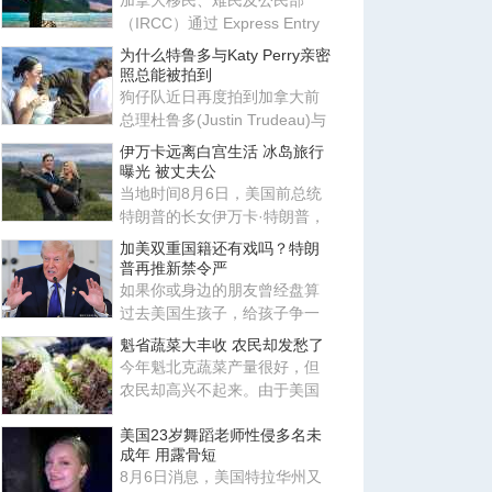
加拿大移民、难民及公民部
（IRCC）通过 Express Entry
系统发出新一轮邀请，邀请更
为什么特鲁多与Katy Perry亲密
多
照总能被拍到
狗仔队近日再度拍到加拿大前
总理杜鲁多(Justin Trudeau)与
美国歌手姬蒂派莉(Katy Perr
伊万卡远离白宫生活 冰岛旅行
曝光 被丈夫公
当地时间8月6日，美国前总统
特朗普的长女伊万卡·特朗普，
与丈夫贾里德·库什纳现身冰
加美双重国籍还有戏吗？特朗
普再推新禁令严
如果你或身边的朋友曾经盘算
过去美国生孩子，给孩子争一
本美国护照，那这条路现在正
魁省蔬菜大丰收 农民却发愁了
变
今年魁北克蔬菜产量很好，但
农民却高兴不起来。由于美国
市场需求下降，加上北美蔬菜
美国23岁舞蹈老师性侵多名未
供
成年 用露骨短
8月6日消息，美国特拉华州又