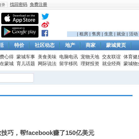
找回密码
免费注册
登
|
租房
|
售房
|
生意
|
就业
|
活动
活
特价
社区动态
地产
商家
蒙城黄页
费心得
蒙城车事
美食美味
电脑电讯
宠物天地
交友联谊
体育健
在蒙城
育儿话题
网际说法
留学移民
理财投资
就业经商
蒙城物
录
巧，帮facebook赚了150亿美元