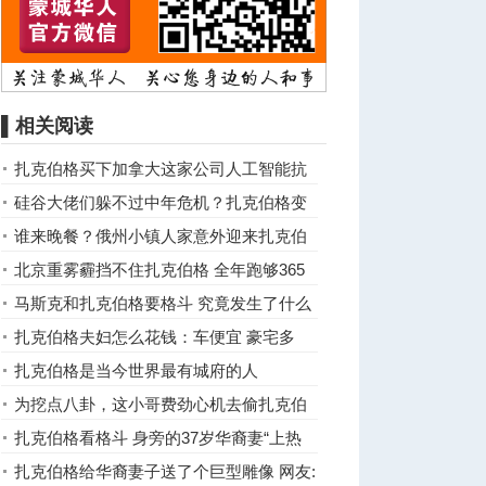
▌相关阅读
扎克伯格买下加拿大这家公司人工智能抗
疾病
硅谷大佬们躲不过中年危机？扎克伯格变
成金链子型男
谁来晚餐？俄州小镇人家意外迎来扎克伯
格
北京重雾霾挡不住扎克伯格 全年跑够365
英里(组图)
马斯克和扎克伯格要格斗 究竟发生了什么
扎克伯格夫妇怎么花钱：车便宜 豪宅多
扎克伯格是当今世界最有城府的人
为挖点八卦，这小哥费劲心机去偷扎克伯
格家的垃圾，然而 ... ...
扎克伯格看格斗 身旁的37岁华裔妻“上热
搜”
扎克伯格给华裔妻子送了个巨型雕像 网友: