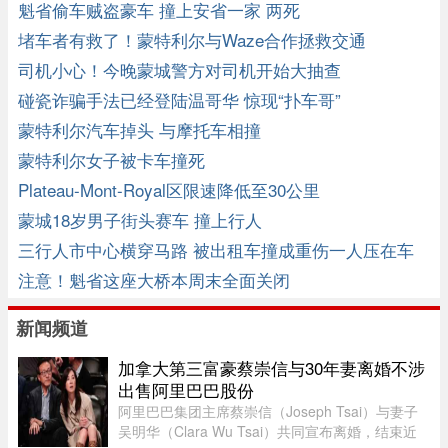
魁省偷车贼盗豪车 撞上安省一家 两死
堵车者有救了！蒙特利尔与Waze合作拯救交通
司机小心！今晚蒙城警方对司机开始大抽查
碰瓷诈骗手法已经登陆温哥华 惊现“扑车哥”
蒙特利尔汽车掉头 与摩托车相撞
蒙特利尔女子被卡车撞死
Plateau-Mont-Royal区限速降低至30公里
蒙城18岁男子街头赛车 撞上行人
三行人市中心横穿马路 被出租车撞成重伤一人压在车
下
注意！魁省这座大桥本周末全面关闭
新闻频道
加拿大第三富豪蔡崇信与30年妻离婚不涉
出售阿里巴巴股份
阿里巴巴集团主席蔡崇信（Joseph Tsai）与妻子
吴明华（Clara Wu Tsai）共同宣布离婚，结束近