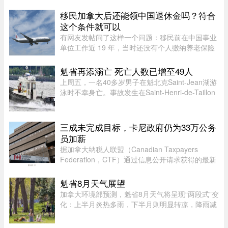
30年的婚姻。两人发声明指，这是在相互尊重的前
提下共同做出的决定。目前没有出售任何阿里巴巴
移民加拿大后还能领中国退休金吗？符合
股份的计划，蔡崇信担任阿里 ...
这个条件就可以
有网友发帖问了这样一个问题：移民前在中国事业
单位工作近 19 年，当时还没有个人缴纳养老保险
的规定，从未自己掏过钱——这种情况，还有没有
资格领国内退休金？这个问题戳到了很多中年移民
魁省再添溺亡 死亡人数已增至49人
的痛处。在加拿大生活久了 ...
上周五，一名40多岁男子在魁北克Saint-Jean湖游
泳时不幸身亡。事故发生在Saint-Henri-de-Taillon
附近，位于Saint-Jean湖东北岸。下午4时30分左
右，目击者报警称有人在水中遇险。魁北克省警
（SQ）发言人Louis-Philipp ...
三成未完成目标，卡尼政府仍为33万公务
员加薪
据加拿大纳税人联盟（Canadian Taxpayers
Federation，CTF）通过信息公开请求获得的最新
数据，联邦政府去年为超过 33.6 万名公务员加
薪。数据显示，2025 年有 78% 的联邦雇员获得了
魁省8月天气展望
薪资提升，而工资下降者还不到万分 ...
加拿大环境部预测，魁省8月天气将呈现“两段式”变
化：上半月炎热多雨，下半月则明显转凉，降雨减
少。8月初，魁省多个地区已迎来较多降雨。未来
第一周，中部和东部地区气温预计将高于正常水