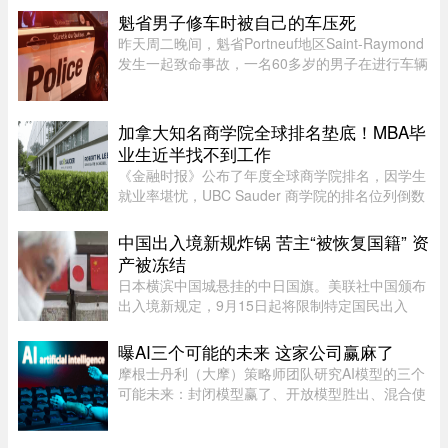
平，而南部地区气温则略低 ...
魁省男子修车时被自己的车压死
昨天周二晚间，魁省Portneuf地区Saint-Raymond
发生一起致命事故，一名60多岁的男子在进行车辆
维修时，被自己的汽车压住身亡。魁省省警
（SQ）于晚上6时30分左右接报，赶赴Saint-
Raymond的rang Sainte-Croix，当时一名 ...
加拿大知名商学院全球排名垫底！MBA毕
业生近半找不到工作
《金融时报》公布了年度全球商学院排名，因学生
就业率堪忧，UBC Sauder 商学院的排名位列倒数
第二。一项针对近期 MBA 毕业生的调查显示，仅
有 53% 的人表示毕业三个月内找到工作。图片：
中国出入境新规炸锅 苦主“被恢复国籍” 资
RICHARD LAM /PNG在今年的 MB ...
产被冻结
日本横滨中国城悬挂的中日国旗。美联社中国颁布
出入境新规定，9月15日起将限制特定国民出入
境，借此维护国家主权与安全，不料还没上路就有
苦主现身说法，从日本回国竟被无来由限制“10年
曝AI三个可能的未来 这家公司赢麻了
内不得出境”，多年来在日累 ...
摩根士丹利（大摩）策略师团队研究AI模型的三个
可能未来：封闭模型赢了、开放模型胜出、混合使
用。而有一家公司，不管未来是这三种情境的哪一
种，都不会输，就是辉达（Nvidia）。大摩本周发