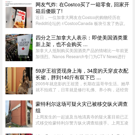
布的分析研究，指出AI市场 ...
网友气炸: 在Costco买了一箱零食, 回家开
箱后傻眼了!
近日，一位加拿大网友在Costco的购物经历在
Reddit论坛的 r/CostcoCanada 板块引发了热议。
这位网友兴冲冲地买了一箱心爱的巧克力零食，结
果回家一开箱，血压直接飙升——里面的零食居然
四分之三加拿大人表示：即使美国酒类重
凭空消失了近三分之一！图片来 ...
新上架，也不会购买 ...
加拿大人抵制购买美国酒类产品的情绪比一年前更
加强烈。Nanos Research专门为CTV News进行
的一项最新民调显示，近四分之三（74%）的加拿
大人表示，即使美国酒类重新摆上货架，他们也不
59岁王祖贤现身上海，34度的天穿皮衣配
太可能购买。 ...
长裙，胖到140斤有双下巴 ...
2005年就息影的王祖贤，长期在温哥华生活。她早
就不拍戏了，日常就是修行礼佛、养小狗，还经营
了一家艾灸馆。每次回国基本都是参加艾灸相关的
活动。8月5日，网友在上海机场偶遇王祖贤。34度
蒙特利尔这场可疑火灾已被移交纵火调查
的天气穿着皮衣外套配长裙 ...
组
上周发生的一起波及当地清真寺的疑火案目前已正
式移交给蒙特利尔警方纵火调查组接手。上周五凌
晨 2 点左右，约 50 名消防员接报赶往蒙特利尔
Côte-des-Neiges–Notre-Dame-de-Grâce 区的