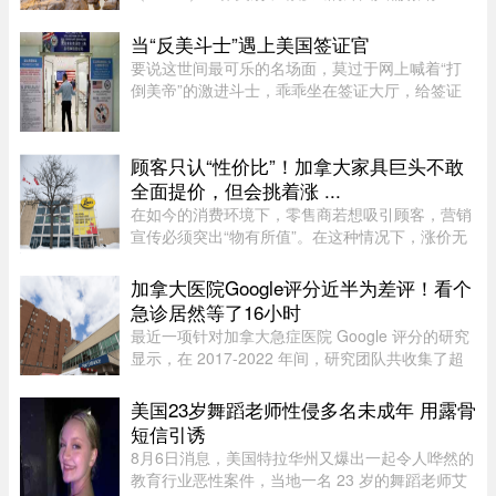
$1,000 申请费。省政府还将对其创业类别收取
$2,000 的申请费，同样从 9 月 1 日起实施。新斯
当“反美斗士”遇上美国签证官
科舍省政府于 2026 年 8 月 6 日 ...
要说这世间最可乐的名场面，莫过于网上喊着“打
倒美帝”的激进斗士，乖乖坐在签证大厅，给签证
官赔笑脸递材料。老刘最近发现，简中网上的反美
画风肉眼可见变得柔和了。往日屡见不鲜的极端反
美狠话少了许多，火药味也 ...
顾客只认“性价比”！加拿大家具巨头不敢
全面提价，但会挑着涨 ...
在如今的消费环境下，零售商若想吸引顾客，营销
宣传必须突出“物有所值”。在这种情况下，涨价无
疑会削弱企业的竞争力。不过，随着燃油价格上涨
持续挤压利润空间，Leon’s Furniture Ltd.（LNF-
加拿大医院Google评分近半为差评！看个
T）的管理层表示，公 ...
急诊居然等了16小时
最近一项针对加拿大急症医院 Google 评分的研究
显示，在 2017-2022 年间，研究团队共收集了超
5.3 万条 Google 评论，随机抽取了 1,000 条进行
深入分析。数据显示，47.9% 的评论为负面，远高
美国23岁舞蹈老师性侵多名未成年 用露骨
于正面（32.3%）和中立（ ...
短信引诱
8月6日消息，美国特拉华州又爆出一起令人哗然的
教育行业恶性案件，当地一名 23 岁的舞蹈老师艾