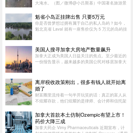
大淹水。（图／微博@小吕斯基）中国著名旅游景
点哈尔滨，4日中午突然降下暴雨。部分地区累积
雨量达100毫米，导致主城区大淹水。游客最爱逛
魁省小岛正挂牌出售 只要5万元
的中央大街，也积水严重。民众 ...
你是否曾梦想过拥有属于自己的私人岛屿？如今，
魁北克省 Laval 就有一座售价仅为 5 万元的岛屿挂
牌出售。负责出售该房产的房地产经纪人 Sacha
De Santis 表示：“我可不是每天都能挂牌卖岛，尤
其是在Laval。”这座岛 ...
美国人搜寻加拿大房地产数量飙升
加拿大正成为美国人日益关注的焦点。至少最近的
一份报告显示，越来越多的美国公民对移居加拿大
表现出浓厚的兴趣。王室地产公司（Royal
LePage）今年发布了一项基于美国用户对其网站
访问量的研究，发现美国用户对加拿 ...
离岸税收政策刚出，很多有钱人就开始离
婚了
财富圈里流传着一句半开玩笑的话：真正的富人从
不炫耀存款，他们炫耀的是律师、会计师和信托架
构师的电话号码。这三个号码平时藏在通讯录最深
处，轻易不拨。可最近这段日子，笔者听说一个奇
加拿大首款本土仿制Ozempic有望上市！
怪的现象——好些身家不菲 ...
药价大降三成
加拿大药企 Vimy Pharmaceuticals 近期宣布，计