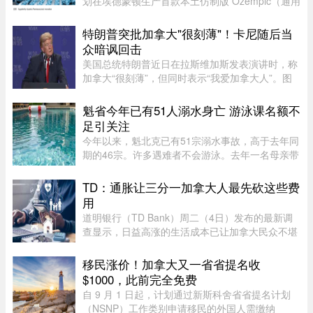
划在埃德蒙顿生产首款本土仿制版 Ozempic（通用
名 semaglutide）。Ozempic 是近年来加拿大最畅
销的处方药之一，广泛用于糖尿病治疗和减重，原
特朗普突批加拿大"很刻薄"！卡尼随后当
厂药价高昂，令不少患者负 ...
众暗讽回击
美国总统特朗普近日在拉斯维加斯发表演讲时，称
加拿大“很刻薄”，但同时表示“我爱加拿大人”。图
源：PBS周三，特朗普在拉斯维加斯的 Red Rock
Casino Resort Spa 发表演讲，宣传华盛顿的经济
魁省今年已有51人溺水身亡 游泳课名额不
议程。他在发言中谈到 ...
足引关注
今年以来，魁北克已有51宗溺水事故，高于去年同
期的46宗。许多遇难者不会游泳。去年一名母亲带
3岁儿子在Lachine家中泳池溺亡后，验尸官建议蒙
特利尔市增加游泳课名额，因为目前远远无法满足
TD：通胀让三分一加拿大人最先砍这些费
需求。2025年6月，34岁的E ...
用
道明银行（TD Bank）周二（4日）发布的最新调
查显示，日益高涨的生活成本已让加拿大民众不堪
重负，许多人正考虑缩减或取消保险计划。据
Global News报道，道明保险（TD Insurance）的
移民涨价！加拿大又一省省提名收
数据指出，33%的加拿大民众为了节 ...
$1000，此前完全免费
自 9 月 1 日起，计划通过新斯科舍省省提名计划
（NSNP）工作类别申请移民的外国人需缴纳