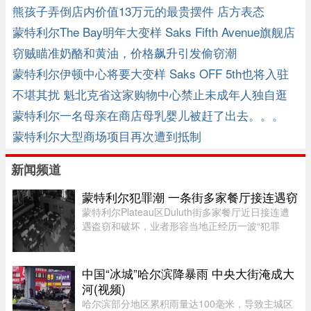
熊孩子弄倒店内价值13万元的最贵摆件 店方表态
蒙特利尔The Bay明年大变样 Saks Fifth Avenue旗舰店
将入驻
窃贼瞄准奶酪和黄油，价格飙升引发偷窃潮
蒙特利尔伊顿中心将要大变样 Saks OFF 5th也将入驻
不堪其扰 魁北克省这家购物中心禁止未成年人独自逛
商场
蒙特利尔一名母亲在商店母乳婴儿被赶了出去。。。
蒙特利尔大型商场项目再次遭到抵制
新闻频道
蒙特利尔犯罪潮 一条街多家餐厅接连遇窃
蒙特利尔Plateau区Duluth街多家餐厅近日接连遭
遇盗窃和破坏，业者形容当地正经历一波“犯罪
潮”，希望警方加强执法。位于Duluth东街251号的
Coco Disco Club日前遭人闯入盗窃，监控拍下全
过程，损失及维修费用约7000 ...
中国“冰城”哈尔滨降暴雨 中央大街淹成大
河(视频)
哈尔滨部分地区累积雨量达100毫米，导致主城区