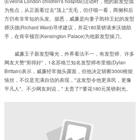
(Evelina London children's hospital)活动时，他的新发型成
为焦点，从正面看过去"顶上"无毛，但仔细一看，两侧和后
方仍有非常短的头发。据悉，威廉是向妻子凯特王妃的发型
师沃德(Richard Ward)寻求建议，并花180英镑请来沃德助
手，在肯辛顿宫(Kensington Palace)为他新发型操刀。
威廉王子新发型曝光，外界看法不一，有发型师、许多
网友大赞"剪得好"，1名苏格兰知名发型师布里顿(Dylan
Brittain)表示，威廉经常抛头露面，但他决定斩断3000根烦
恼丝，不仅是充满自信的表现，"这发型令他更亲民，更像
平凡人"。不少网友则说，" 太贵了!"要花180元英镑剃光。