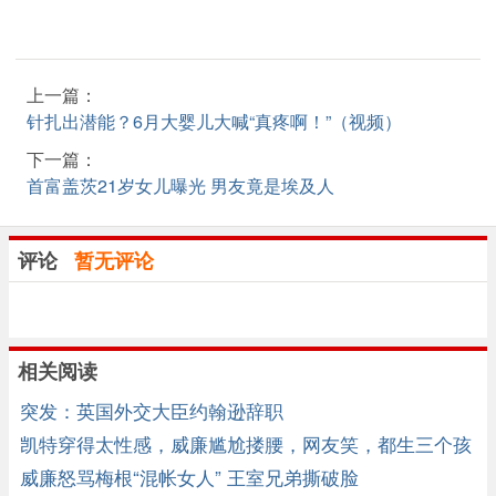
上一篇：
针扎出潜能？6月大婴儿大喊“真疼啊！”（视频）
下一篇：
首富盖茨21岁女儿曝光 男友竟是埃及人
评论
暂无评论
相关阅读
突发：英国外交大臣约翰逊辞职
凯特穿得太性感，威廉尴尬搂腰，网友笑，都生三个孩
子了还放不开 ...
威廉怒骂梅根“混帐女人” 王室兄弟撕破脸