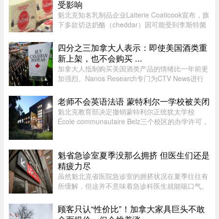
受影响
魁北克知名乳制品企业Laiterie Coaticook宣布，旗
下多款切达奶酪（cheddar）因可能受到李斯特菌
污染而被召回。公司表示，问题可能仅限于一个生
产批次，初步判断为交叉污染导致。召回涉及多种
四分之三加拿大人表示：即使美国酒类重
规格的温和切达奶酪，包 ...
新上架，也不会购买 ...
加拿大人抵制购买美国酒类产品的情绪比一年前更
加强烈。Nanos Research专门为CTV News进行
的一项最新民调显示，近四分之三（74%）的加拿
大人表示，即使美国酒类重新摆上货架，他们也不
老师不会英语法语 蒙特利尔一学校被关闭
太可能购买。 ...
魁北克教育部决定撤销蒙特利尔正统犹太学校
École communautaire Belz三个校区的办学许可，
原因包括教师资质不足、未完全遵守魁省课程要
求，以及校舍安全问题。根据TVA Nouvelles通过
魁北克行政法庭获得的文件，学校 ...
魁省急诊室夏季没那么拥挤 但医生们还是
精疲力尽
虽然魁北克省医院急诊室的拥挤状况在夏季往往有
所缓解，但这并不意味着急诊科医生就能喘口气。
魁北克急诊医生协会（AMUQ）主席 Marie-Maud
Couture 医生指出，近年来急诊医生的工作负担不
顾客只认“性价比”！加拿大家具巨头不敢
断加重，我们再也无法沿用“ ...