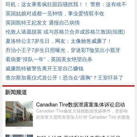
司机：这女乘客疯狂跟踪骚扰我！！ 警察：这有啥不
好的么？ ...
英国姑娘对成都一见钟情，事业爱情双丰收
英国凯特王妃发文 通报自己病情
伦敦人请愿脱英 或与苏格兰合并成苏格兰敦国(组图)
夏洛特公主7岁生日，网友：太像她爸威廉了！
乔治小王子7岁生日照曝光，穿迷彩T恤笑出小豁牙
看病要“排队一年”，英国美女绝望自杀
威廉凯特被警告离开王室自己赚钱
查尔斯加冕仪式首公开！恐当众“露胸”？王室吓坏了
新闻频道
Canadian Tire数据泄露案集体诉讼启动
Canadian Tire爆发大规模数据泄露事件，受影响
的加拿大居民有望加入针对 Canadian Tire 的新集
体诉讼。7 月 24 日，KND Complex Litigation 和
Hammerco Lawyers LLP 宣布，已代表受 2025 年
数据泄露影响的 Canadian ...