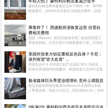
年轻人怕了 蒙特利尔枪击案减少近半
蒙特利尔枪击事件数量近五年下降约一半。SPVM
数据显示，2025年全市发生76起枪击事件，远低
于2021年暴力枪案高峰期的145起。专家认为，社
会恢复稳定、警方打击帮派行动，以及青少年意识
到持枪犯罪可能面临严厉刑罚， ...
乘客炸了！ 西捷航班渐恢复运营 但需自
费相关费用
西捷（WestJet）航空的旅客在周二依然受到罢工
带来的影响。公司正努力为乘客重新订票，尽管此
前经历了一天的空乘人员罢工与公司封锁事件。周
一，WestJet 与工会达成临时协议，航班已恢复运
美国对加拿大铝征重税反伤自身？卡尼：
营。但公司在周二发邮件表 ...
谈判有望"皆大欢喜" ...
美国自去年 6 月对进口铝产品加征 50% 关税后，
铝价在美国国内持续飙升。根据加拿大总理卡尼透
露，2025 年 6 月至 2026 年 6 月，美国铝生产者
物价指数上涨了 52%。卡尼在魁省一处 Rio Tinto
魁省媒体巨头季度业绩增长 意外上调股息
铝厂外对媒体表示："虽 ...
魁北克媒体和电信集团Québecor今天周四公布第
二季度业绩，营收14.4亿元，同比增长4.3%；净利
润2.709亿元，同比增长24.4%。其中，电信业务
（Vidéotron、Freedom Mobile和Fizz）收入增长
4%至12.3亿元，过去一年新增2 ...
2年淹2次 蒙特利尔西岛超百名居民抗议水