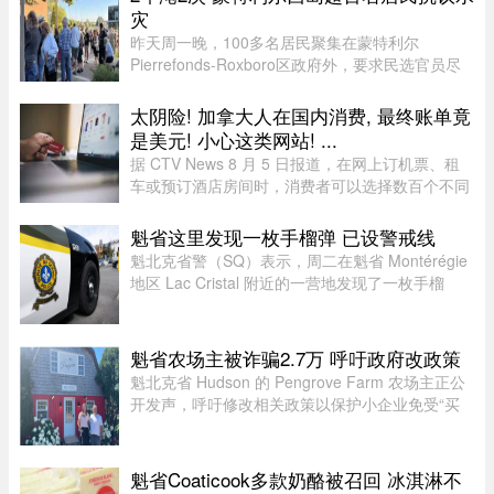
灾
昨天周一晚，100多名居民聚集在蒙特利尔
Pierrefonds-Roxboro区政府外，要求民选官员尽
快采取行动。这是自今年6月西岛数百户住宅遭洪
水侵袭以来，该区举行的首次市政委员会会议。居
太阴险! 加拿大人在国内消费, 最终账单竟
民表示，自己已经花费数万甚至数十 ...
是美元! 小心这类网站! ...
据 CTV News 8 月 5 日报道，在网上订机票、租
车或预订酒店房间时，消费者可以选择数百个不同
网站。图片来源：Pexels，作者：Negative Space
虽然有些旅游类网站是加拿大本地公司，但许多并
魁省这里发现一枚手榴弹 已设警戒线
非如此，即使你要前往加拿 ...
魁北克省警（SQ）表示，周二在魁省 Montérégie
地区 Lac Cristal 附近的一营地发现了一枚手榴
弹，随后已联系加拿大军队前往现场处理。警员赶
到现场后确认这确实是一枚手榴弹。虽然省警目前
无法确认该手榴弹是否处 ...
魁省农场主被诈骗2.7万 呼吁政府改政策
魁北克省 Hudson 的 Pengrove Farm 农场主正公
开发声，呼吁修改相关政策以保护小企业免受“买
家诈骗”，他们因一家诈骗性质的餐饮公司而损失
了价值 2.7 万元的货品。今年 4 月，由 Alana
Cosgrove 和 Matt Penney 夫 ...
魁省Coaticook多款奶酪被召回 冰淇淋不